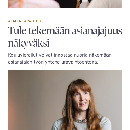
ALALLA TAPAHTUU
Tule tekemään asianajajuus
näkyväksi
Kouluvierailut voivat innostaa nuoria näkemään
asian­ajajan työn yhtenä uravaihtoehtona.