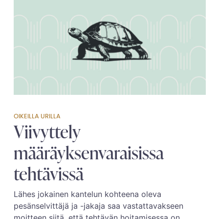
OIKEILLA URILLA
Viivyttely
määräyksenvaraisissa
tehtävissä
Lähes jokainen kantelun kohteena oleva
pesänselvittäjä ja -jakaja saa vastattavakseen
moitteen siitä, että tehtävän hoitamisessa on