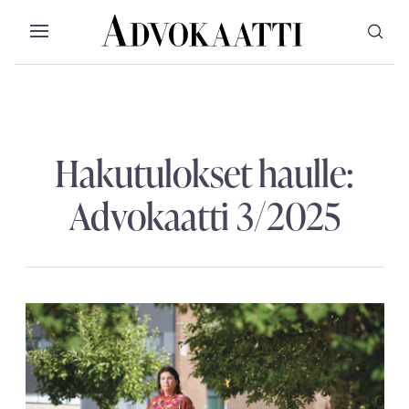
Siirry sisältöön
Advokaatti etusivulle
Avaa valikko
Valikon voit myös sulkea painamalla escap
Hakutulokset haulle:
Advokaatti 3/2025