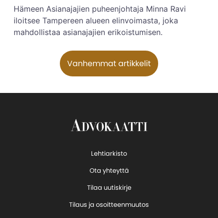
Hämeen Asianajajien puheenjohtaja Minna Ravi
iloitsee Tampereen alueen elinvoimasta, joka
mahdollistaa asianajajien erikoistumisen.
Artikkelien selaus
Vanhemmat artikkelit
Lehtiarkisto
Ota yhteyttä
Tilaa uutiskirje
Tilaus ja osoitteenmuutos