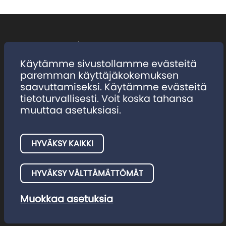
Käytämme sivustollamme evästeitä
paremman käyttäjäkokemuksen
Lehtiarkisto
saavuttamiseksi. Käytämme evästeitä
Ota yhteyttä
tietoturvallisesti. Voit koska tahansa
muuttaa asetuksiasi.
Tilaa uutiskirje
Tilaus ja osoitteenmuutos
HYVÄKSY KAIKKI
HYVÄKSY VÄLTTÄMÄTTÖMÄT
Muokkaa asetuksia