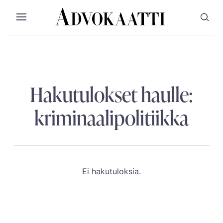
Siirry sisältöön
Advokaatti etusivulle
Avaa valikko
Valikon voit myös sulkea painamalla escap
Hakutulokset haulle:
kriminaalipolitiikka
Ei hakutuloksia.