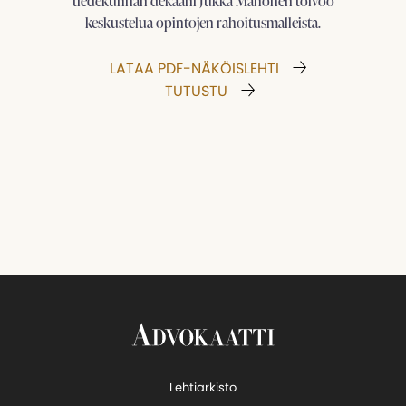
tiedekunnan dekaani Jukka Mähönen toivoo
keskustelua opintojen ­rahoitusmalleista.
LATAA PDF-NÄKÖISLEHTI
TUTUSTU
Lehtiarkisto