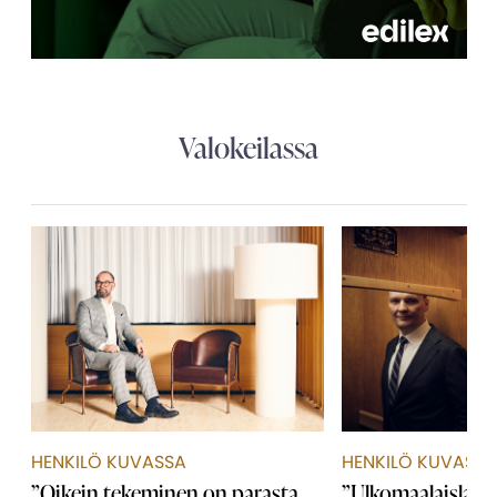
Valokeilassa
HENKILÖ KUVASSA
HENKILÖ KUVASSA
”Oikein tekeminen on parasta
”Ulkomaalaislaki 