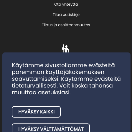
Ota yhteyttä
Tilaa uutiskirje
Tilaus ja osoitteenmuutos
Käytämme sivustollamme evästeitä
paremman käyttäjäkokemuksen
saavuttamiseksi. Käytämme evästeitä
tietoturvallisesti. Voit koska tahansa
muuttaa asetuksiasi.
HYVÄKSY KAIKKI
Tietosuojaseloste
Evästeet
HYVÄKSY VÄLTTÄMÄTTÖMÄT