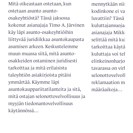
Mitä oikeastaan ostetaan, kun
mennytkään niin kui
ostetaan asunto asunto-
kodinkone ei vastaa 
osakeyhtiöstä? Tässä jaksossa
luvattiin? Tässä ja
kokenut asianajaja Timo A. Järvinen
kuluttajansuojaan 
käy läpi asunto-osakeyhtiöihin
asianajaja Mikko H
liittyvää juridiikkaa asuntokaupasta
selittää mitä kulut
asumisen arkeen. Keskustelemme
tarkoittaa käytännö
muun muassa siitä, mitä asunto-
kuluttaja voi tehdä,
osakkeiden ostaminen juridisesti
elinkeinonharjoitta
tarkoittaa ja mitä erilaisista
tavarassa on virhe.
taloyhtiön asiakirjoista pitäisi
selonottovelvollisu
ymmärtää. Käymme läpi
reklamaation muoto
asuntokauppariitatilanteita ja sitä,
määräaikoja…
mitä ostajan selonottovelvollisuus ja
myyjän tiedonantovelvollisuus
käytännössä…