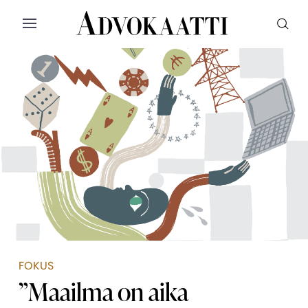
Siirry sisältöön
Advokaatti etusivulle
Avaa valikko
Valikon voit myös sulkea painamalla escap
FOKUS
”Maailma on aika