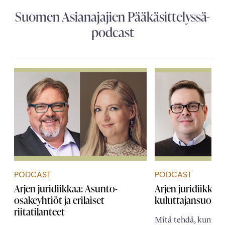
Suomen Asianajajien Pääkäsittelyssä-
podcast
PODCAST
PODCAST
Arjen juridiikkaa: Asunto-
Arjen juridiikkaa:
osakeyhtiöt ja erilaiset
kuluttajansuojari
riitatilanteet
Mitä tehdä, kun ka