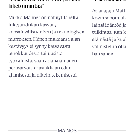
liiketoimintaa”
Asianajaja Matti Ra
Mikko Manner on nähnyt läheltä
kovin sanoin ulkoma
liikejuridiikan kasvun,
lainsäädäntöä ja se
kansainvälistymisen ja teknologisen
tulkintaa. Kun kysy
murroksen. Hänen mukaansa alan
elämästä ja kuolemast
kestävyys ei synny kasvavasta
valmistelun olla eri
tehokkuudesta tai uusista
hän sanoo.
työkaluista, vaan asianajajuuden
perusarvoista: asiakkaan edun
ajamisesta ja oikein tekemisestä.
MAINOS