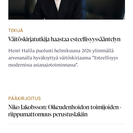
TEKIJÄ
Väitöskirjatutkija haastaa esteellisyyssääntelyn
Henri Halila puolusti helmikuussa 2026 ylimmällä
arvosanalla hyväksyttyä väitöskirjaansa ”Esteellisyys
modernissa asianajotoiminnassa”.
PÄÄKIRJOITUS
Niko Jakobsson: Oikeudenhoidon toimijoiden ­
riippumattomuus perustuslakiin