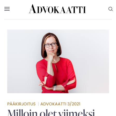
Siirry sisältöön
Advokaatti etusivulle
Avaa valikko
Valikon voit myös sulkea painamalla escape-
PÄÄKIRJOITUS
|
ADVOKAATTI 3/2021
Milloin olet viimeksi