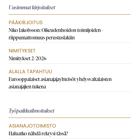
Uusimmat kirjoitukset
PÄÄKIRJOITUS
Niko Jakobsson: Oikeudenhoidon toimijoiden ­
riippumattomuus perustuslakiin
NIMITYKSET
Nimitykset 2/2026
ALALLA TAPAHTUU
Eurooppalaiset asianajaja­yhteisöt yhdysvaltalaisten
asianajajien tukena
Työpaikkailmoitukset
ASIANAJOTOIMISTO
Haluatko nähdä rekrysi tässä?