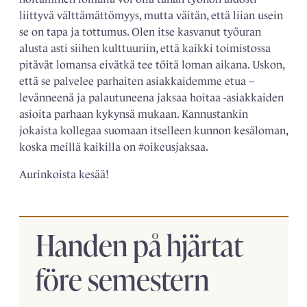
liittyvä välttämättömyys, mutta väitän, että liian usein
se on tapa ja tottumus. Olen itse kasvanut työuran
alusta asti siihen kulttuuriin, että kaikki toimistossa
pitävät lomansa eivätkä tee töitä loman aikana. Uskon,
että se palvelee parhaiten asiakkaidemme etua –
levänneenä ja palautuneena jaksaa hoitaa -asiakkaiden
asioita parhaan kykynsä mukaan. Kannustankin
jokaista kollegaa suomaan itselleen kunnon kesäloman,
koska meillä kaikilla on #oikeusjaksaa.
Aurinkoista kesää!
Handen på hjärtat
före semestern