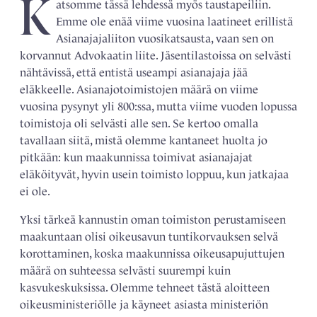
K
atsomme tässä lehdessä myös taustapeiliin.
Emme ole enää viime vuosina laatineet erillistä
Asianajajaliiton vuosikatsausta, vaan sen on
korvannut Advokaatin liite. Jäsentilastoissa on selvästi
nähtävissä, että entistä useampi asianajaja jää
eläkkeelle. Asianajotoimistojen määrä on viime
vuosina pysynyt yli 800:ssa, mutta viime vuoden lopussa
toimistoja oli selvästi alle sen. Se kertoo omalla
tavallaan siitä, mistä olemme kantaneet huolta jo
pitkään: kun maakunnissa toimivat asianajajat
eläköityvät, hyvin usein toimisto loppuu, kun jatkajaa
ei ole.
Yksi tärkeä kannustin oman toimiston perustamiseen
maakuntaan olisi oikeusavun tuntikorvauksen selvä
korottaminen, koska maakunnissa oikeusapujuttujen
määrä on suhteessa selvästi suurempi kuin
kasvukeskuksissa. Olemme tehneet tästä aloitteen
oikeusministeriölle ja käyneet asiasta ministeriön