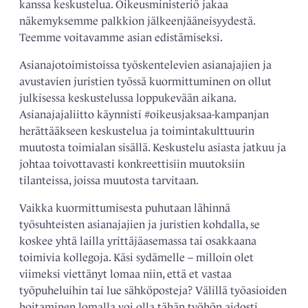
kanssa keskustelua. Oikeusministeriö jakaa
näkemyksemme palkkion jälkeenjääneisyydestä.
Teemme voitavamme asian edistämiseksi.
Asianajotoimistoissa työskentelevien asianajajien ja
avustavien juristien työssä kuormittuminen on ollut
julkisessa keskustelussa loppukevään aikana.
Asianajajaliitto käynnisti #oikeusjaksaa-kampanjan
herättääkseen keskustelua ja toimintakulttuurin
muutosta toimialan sisällä. Keskustelu asiasta jatkuu ja
johtaa toivottavasti konkreettisiin muutoksiin
tilanteissa, joissa muutosta tarvitaan.
Vaikka kuormittumisesta puhutaan lähinnä
työsuhteisten asianajajien ja juristien kohdalla, se
koskee yhtä lailla yrittäjäasemassa tai osakkaana
toimivia kollegoja. Käsi sydämelle – milloin olet
viimeksi viettänyt lomaa niin, että et vastaa
työpuheluihin tai lue sähköposteja? Välillä työasioiden
hoitaminen lomalla voi olla tähän työhön aidosti