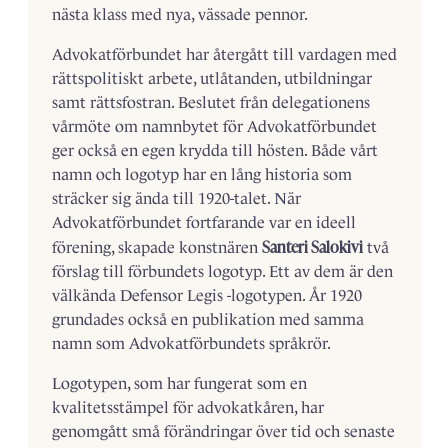
nästa klass med nya, vässade pennor.
Advokatförbundet har återgått till vardagen med
rättspolitiskt arbete, utlåtanden, utbildningar
samt rättsfostran. Beslutet från delegationens
vårmöte om namnbytet för Advokatförbundet
ger också en egen krydda till hösten. Både vårt
namn och logotyp har en lång historia som
sträcker sig ända till 1920-talet. När
Advokatförbundet fortfarande var en ­ideell
Santeri Salokivi
förening, skapade konstnären
två
förslag till förbundets logotyp. Ett av dem är den
välkända ­Defensor Legis -logotypen. År 1920
grundades också en publikation med samma
namn som Advokatförbundets språkrör.
Logotypen, som har fungerat som en
kvalitetsstämpel för advokatkåren, har
genomgått små förändringar över tid och senaste