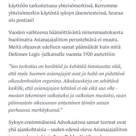
käyttöön tarkoitetussa yhteisömerkissä. Kerromme
yhteisömerkin käytöstä syksyn jäsenviesteissä. Seuraa
siis postiasi!
Vuoden vaihteessa häämöttävästä nimenmuutoksesta
huolimatta Asianajajaliiton perustehtävä ei muutu.
Meitä ohjaavat edelleen samat päämäärät kuin mitä
Defensor Legis -julkaisulle vuonna 1920 asetettiin:
”Sen tarkoitus on herättää ja kehittää tietoisuutta siitä,
että myös Suomen asianajajat ovat ja heitä on ­pidettävä
oikeudenhoidon organina. Aikakauskirja on s­elvittävä
kaikille, että asianajajan tehtävä ei ole eikä saa olla ­
mustan tekeminen valkoiseksi ja valkoisen mustaksi, vaan
päinvastoin oikeusavun antaminen tämän sanan
parhaassa merkityksessä.”
Syksyn ensimmäisessä Advokaatissa samat teemat ovat
yhä ajankohtaisia – uuden edessä oleva Asianajajaliiton