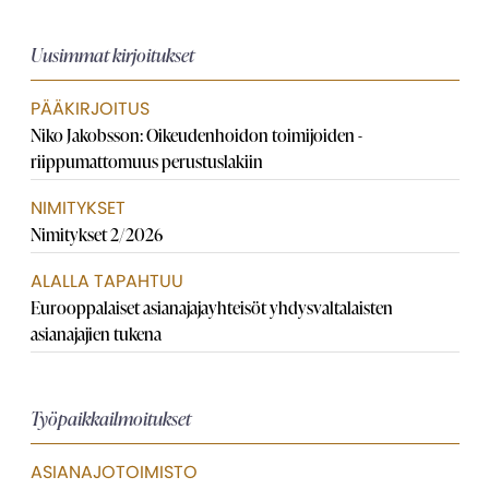
Uusimmat kirjoitukset
PÄÄKIRJOITUS
Niko Jakobsson: Oikeudenhoidon toimijoiden ­
riippumattomuus perustuslakiin
NIMITYKSET
Nimitykset 2/2026
ALALLA TAPAHTUU
Eurooppalaiset asianajaja­yhteisöt yhdysvaltalaisten
asianajajien tukena
Työpaikkailmoitukset
ASIANAJOTOIMISTO