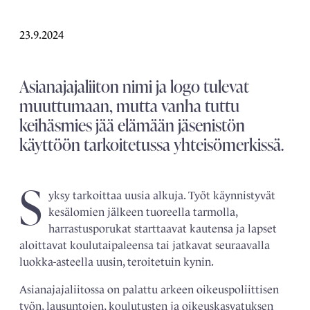
23.9.2024
Asianajajaliiton nimi ja logo tulevat
muuttumaan, mutta vanha tuttu
keihäsmies jää elämään jäsenistön
käyttöön tarkoitetussa yhteisömerkissä.
S
yksy tarkoittaa uusia alkuja. Työt käynnistyvät
kesälomien jälkeen tuoreella tarmolla,
harrastusporukat starttaavat kautensa ja lapset
aloittavat koulutaipaleensa tai jatkavat seuraavalla
luokka-asteella uusin, teroitetuin kynin.
Asianajajaliitossa on palattu arkeen oikeuspoliittisen
työn, lausuntojen, koulutusten ja oikeuskasvatuksen