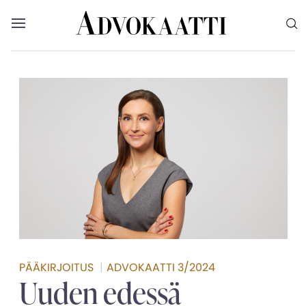
Siirry sisältöön
Advokaatti etusivulle
Avaa valikko
Valikon voit myös sulkea painamalla escape-
PÄÄKIRJOITUS
|
ADVOKAATTI 3/2024
Uuden edessä