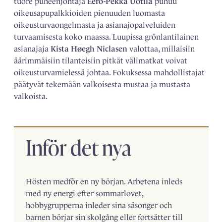
tuore puheenjohtaja
Eero-Pekka Uotila
puhuu
oikeusapupalkkioiden pienuuden luomasta
oikeusturvaongelmasta ja asianajopalveluiden
turvaamisesta koko maassa. Luupissa grönlantilainen
asianajaja
Kista Høegh Niclasen
valottaa, millaisiin
äärimmäisiin tilanteisiin pitkät välimatkat voivat
oikeusturvamielessä johtaa. Fokuksessa mahdollistajat
päätyvät tekemään valkoisesta mustaa ja mustasta
valkoista.
Inför det nya
Hösten medför en ny början. Arbetena inleds
med ny energi efter sommarlovet,
hobbygrupperna inleder sina säsonger och
barnen börjar sin skolgång eller fortsätter till