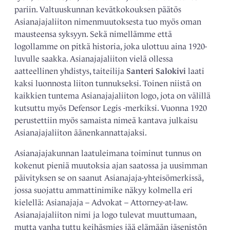
pariin. Valtuuskunnan kevätkokouksen päätös
Asianajajaliiton nimenmuutoksesta tuo myös oman
mausteensa syksyyn. Sekä nimellämme että
logollamme on pitkä historia, joka ulottuu aina 1920-
luvulle saakka. Asianajajaliiton vielä ollessa
aatteellinen yhdistys, taiteilija
Santeri Salokivi
laati
kaksi luonnosta liiton tunnukseksi. Toinen niistä on
kaikkien tuntema Asianajajaliiton logo, jota on välillä
kutsuttu myös Defensor Legis -merkiksi. Vuonna 1920
perustettiin myös samaista nimeä kantava julkaisu
Asianajajaliiton äänenkannattajaksi.
Asianajajakunnan laatuleimana toiminut tunnus on
kokenut pieniä muutoksia ajan saatossa ja uusimman
päivityksen se on saanut Asianajaja-yhteisömerkissä,
jossa suojattu ammattinimike näkyy kolmella eri
kielellä: Asianajaja – Advokat – Attorney-at-law.
Asianajajaliiton nimi ja logo tulevat muuttumaan,
mutta vanha tuttu keihäsmies jää elämään jäsenistön