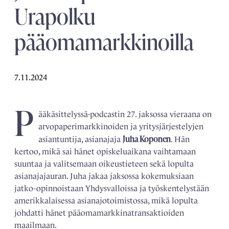
Urapolku
pääomamarkkinoilla
7.11.2024
P
ääkäsittelyssä-podcastin 27. jaksossa vieraana on
arvopaperimarkkinoiden ja yritysjärjestelyjen
Juha Koponen
asiantuntija, asianajaja
. Hän
kertoo, mikä sai hänet opiskeluaikana vaihtamaan
suuntaa ja valitsemaan oikeustieteen sekä lopulta
asianajajauran. Juha jakaa jaksossa kokemuksiaan
jatko-opinnoistaan Yhdysvalloissa ja työskentelystään
amerikkalaisessa asianajotoimistossa, mikä lopulta
johdatti hänet pääomamarkkinatransaktioiden
maailmaan.