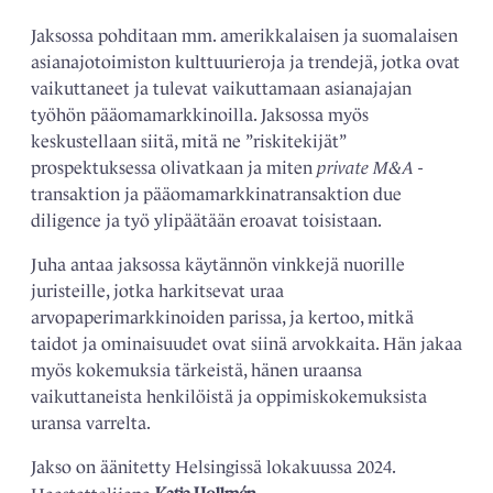
Jaksossa pohditaan mm. amerikkalaisen ja suomalaisen
asianajotoimiston kulttuurieroja ja trendejä, jotka ovat
vaikuttaneet ja tulevat vaikuttamaan asianajajan
työhön pääomamarkkinoilla. Jaksossa myös
keskustellaan siitä, mitä ne ”riskitekijät”
prospektuksessa olivatkaan ja miten
private M&A
-
transaktion ja pääomamarkkinatransaktion due
diligence ja työ ylipäätään eroavat toisistaan.
Juha antaa jaksossa käytännön vinkkejä nuorille
juristeille, jotka harkitsevat uraa
arvopaperimarkkinoiden parissa, ja kertoo, mitkä
taidot ja ominaisuudet ovat siinä arvokkaita. Hän jakaa
myös kokemuksia tärkeistä, hänen uraansa
vaikuttaneista henkilöistä ja oppimiskokemuksista
uransa varrelta.
Jakso on äänitetty Helsingissä lokakuussa 2024.