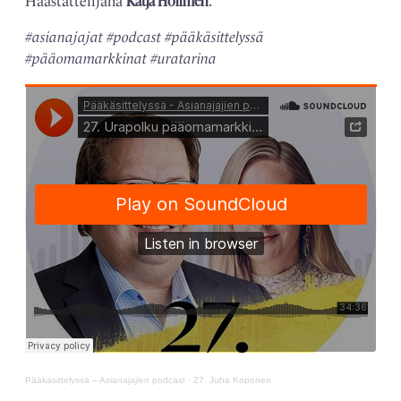
Katja Hollmén
Haastattelijana
.
#asianajajat #podcast #pääkäsittelyssä
#pääomamarkkinat #uratarina
Pääkäsittelyssä – Asianajajien podcast
·
27. Juha Koponen