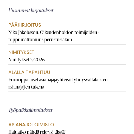
Uusimmat kirjoitukset
PÄÄKIRJOITUS
Niko Jakobsson: Oikeudenhoidon toimijoiden ­
riippumattomuus perustuslakiin
NIMITYKSET
Nimitykset 2/2026
ALALLA TAPAHTUU
Eurooppalaiset asianajaja­yhteisöt yhdysvaltalaisten
asianajajien tukena
Työpaikkailmoitukset
ASIANAJOTOIMISTO
Haluatko nähdä rekrysi tässä?