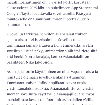
metallinpaljastimien ohi. Fyysiset kortit korvataan
alkuvuodesta 2025 lähtien puhelimeen App Storesta tai
Google Playstä ladattavalla sovelluksella. Pääsyynä
muutokselle on tunnistautumisen luotettavuuden
parantaminen.
– Sovellus tarkistaa henkilön asianajajastatuksen
ajantasaisesti rekisteristämme. Sovellus tulee
toimimaan samankaltaisesti kuin esimerkiksi HSL:n
sovellus eli siinä näkyy animaation sisältämä tieto siitä,
että henkilö on asianajaja, kertoo Asianajajaliiton
pääsihteeri
Niko Jakobsson
.
Asianajajakortin käyttäminen on ollut vapaaehtoista ja
niin tulee olemaan sovelluksenkin käyttäminen.
Tunnistautumisen lisäksi applikaatio avaa uusia
viestintämahdollisuuksia: Asianajajaliitto voi viestiä
suoraan sovellusta käyttäville asianajajille ja se myös
mahdollistaa keskustelufoorumit asianajajien välille.