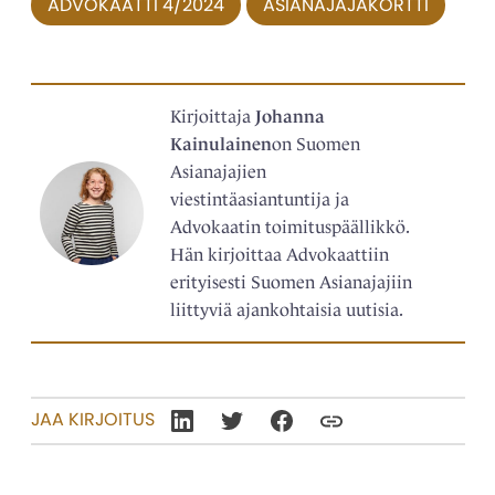
ADVOKAATTI 4/2024
ASIANAJAJAKORTTI
Kirjoittaja
Johanna
Kainulainen
on Suomen
Asianajajien
viestintäasiantuntija ja
Advokaatin toimituspäällikkö.
Hän kirjoittaa Advokaattiin
erityisesti Suomen Asianajajiin
liittyviä ajankohtaisia uutisia.
JAA KIRJOITUS