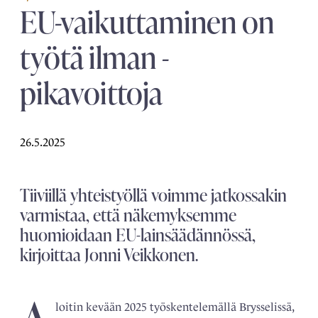
EU-vaikuttaminen on
­
työtä ilman ­
pikavoittoja
26.5.2025
Tiiviillä yhteistyöllä voimme jatkossakin
varmistaa, että näkemyksemme
huomioidaan EU-lainsäädännössä,
kirjoittaa Jonni Veikkonen.
loitin kevään 2025 työskentelemällä Brysselissä,