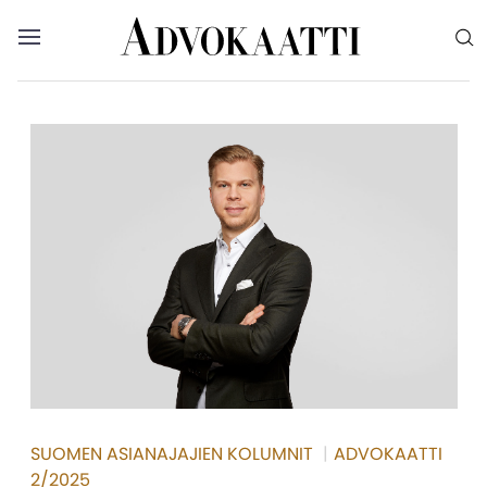
Siirry sisältöön
Advokaatti etusivulle
Avaa valikko
Valikon voit myös sulkea painamalla escape-
SUOMEN ASIANAJAJIEN KOLUMNIT
|
ADVOKAATTI
2/2025