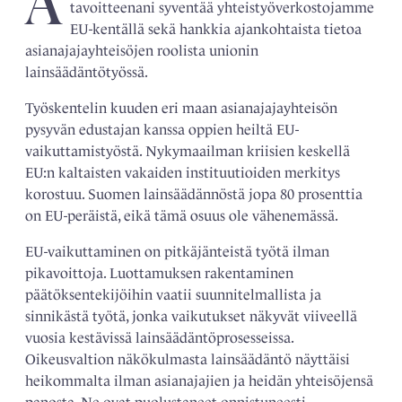
A
tavoitteenani syventää yhteistyöverkostojamme
EU-kentällä sekä hankkia ajankohtaista tietoa
asianajajayhteisöjen roolista unionin
lainsäädäntötyössä.
Työskentelin kuuden eri maan asianajajayhteisön
pysyvän edustajan kanssa oppien heiltä EU-
vaikuttamistyöstä. Nykymaailman kriisien keskellä
EU:n kaltaisten vakaiden instituutioiden merkitys
korostuu. Suomen lainsäädännöstä jopa 80 prosenttia
on EU-peräistä, eikä tämä osuus ole vähenemässä.
EU-vaikuttaminen on pitkäjänteistä työtä ilman
pikavoittoja. Luottamuksen rakentaminen
päätöksentekijöihin vaatii suunnitelmallista ja
sinnikästä työtä, jonka vaikutukset näkyvät viiveellä
vuosia kestävissä lainsäädäntöprosesseissa.
Oikeusvaltion näkökulmasta lainsäädäntö näyttäisi
heikommalta ilman asianajajien ja heidän yhteisöjensä