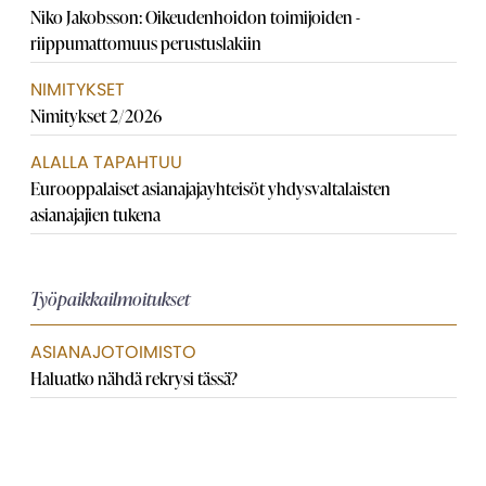
Niko Jakobsson: Oikeudenhoidon toimijoiden ­
riippumattomuus perustuslakiin
NIMITYKSET
Nimitykset 2/2026
ALALLA TAPAHTUU
Eurooppalaiset asianajaja­yhteisöt yhdysvaltalaisten
asianajajien tukena
Työpaikkailmoitukset
ASIANAJOTOIMISTO
Haluatko nähdä rekrysi tässä?