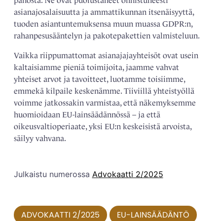
panosta. Ne ovat puolustaneet onnistuneesti
asianajosalaisuutta ja ammattikunnan itsenäisyyttä,
tuoden asiantuntemuksensa muun muassa GDPR:n,
rahanpesusääntelyn ja pakotepakettien valmisteluun.
Vaikka riippumattomat asianajajayhteisöt ovat usein
kaltaisiamme pieniä toimijoita, jaamme vahvat
yhteiset arvot ja tavoitteet, luotamme toisiimme,
emmekä kilpaile keskenämme. Tiiviillä yhteistyöllä
voimme jatkossakin varmistaa, että näkemyksemme
huomioidaan EU-lainsäädännössä – ja että
oikeusvaltioperiaate, yksi EU:n keskeisistä arvoista,
säilyy vahvana.
Julkaistu numerossa
Advokaatti 2/2025
ADVOKAATTI 2/2025
EU-LAINSÄÄDÄNTÖ