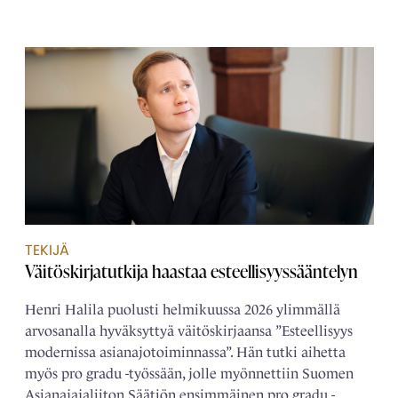
TEKIJÄ
Väitöskirjatutkija haastaa esteellisyyssääntelyn
Henri Halila puolusti helmikuussa 2026 ylimmällä
arvosanalla hyväksyttyä väitöskirjaansa ”Esteellisyys
modernissa asianajotoiminnassa”. Hän tutki aihetta
myös pro gradu -työssään, jolle myönnettiin Suomen
Asianajajaliiton Säätiön ensimmäinen pro gradu -