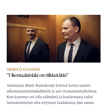
HENKILÖ KUVASSA
”Ulkomaalaislaki on tilkkutäkki”
Asianajaja Matti Rautakorpi kritisoi kovin sanoin
ulkomaalais­­lainsäädäntöä ja sen viranomais­tulkintaa.
Kun kysymys voi olla elämästä ja kuolemasta, tulisi
lain­­valmistelun olla erityisen laadukasta, hän sanoo.