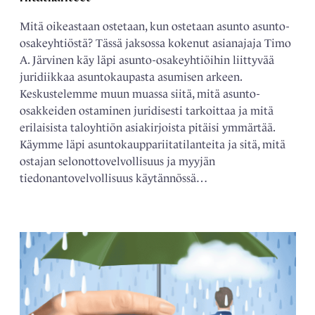
Mitä oikeastaan ostetaan, kun ostetaan asunto asunto-
osakeyhtiöstä? Tässä jaksossa kokenut asianajaja Timo
A. Järvinen käy läpi asunto-osakeyhtiöihin liittyvää
juridiikkaa asuntokaupasta asumisen arkeen.
Keskustelemme muun muassa siitä, mitä asunto-
osakkeiden ostaminen juridisesti tarkoittaa ja mitä
erilaisista taloyhtiön asiakirjoista pitäisi ymmärtää.
Käymme läpi asuntokauppariitatilanteita ja sitä, mitä
ostajan selonottovelvollisuus ja myyjän
tiedonantovelvollisuus käytännössä…