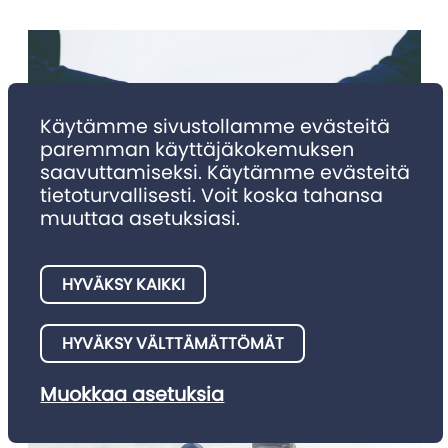
Käytämme sivustollamme evästeitä
paremman käyttäjäkokemuksen
saavuttamiseksi. Käytämme evästeitä
tietoturvallisesti. Voit koska tahansa
muuttaa asetuksiasi.
NIMITYKSET
Nimitykset 4/2025
HYVÄKSY KAIKKI
Julkaisemme tällä palstalla asianajotoimistojen meille
HYVÄKSY VÄLTTÄMÄTTÖMÄT
ilmoittamia nimitysuutisia.
Muokkaa asetuksia