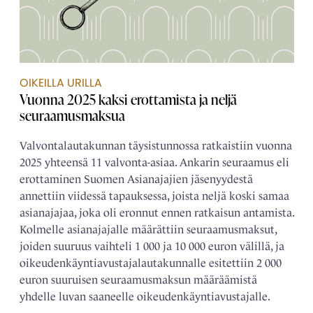
OIKEILLA URILLA
Vuonna 2025 kaksi erottamista ja neljä
seuraamusmaksua
Valvontalautakunnan täysistunnossa ratkaistiin vuonna
2025 yhteensä 11 valvonta-asiaa. Ankarin seuraamus eli
erottaminen Suomen Asianajajien jäsenyydestä
annettiin viidessä tapauksessa, joista neljä koski samaa
asianajajaa, joka oli eronnut ennen ratkaisun antamista.
Kolmelle asianajajalle määrättiin seuraamusmaksut,
joiden suuruus vaihteli 1 000 ja 10 000 euron välillä, ja
oikeudenkäyntiavustajalautakunnalle esitettiin 2 000
euron suuruisen seuraamusmaksun määräämistä
yhdelle luvan saaneelle oikeudenkäyntiavustajalle.