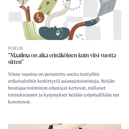
FOKUS
”Maailma on aika erinäköinen kuin viisi vuotta
sitten”
Viime vuosina on perustettu useita tiettyihin
erikoisaloihin keskittyviä asianajotoimistoja. Neljän
boutique-toimiston edustajat kertovat, millaiset
toimeksiannot ja kysymykset heidän työpöydillään nyt
korostuvat.