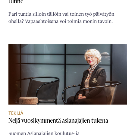
tunne
Pari tuntia silloin tällöin vai toinen työ päivätyön
ohella? Vapaaehtoisena voi toimia monin tavoin.
TEKIJÄ
Neljä ­vuosikymmentä ­asianajajien tukena
Suomen Asianajajien koulutus- ja