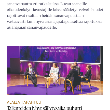
sananvapautta eri ratkaisuissa. Luvan saaneille
oikeudenkäyntiavustajille laissa säädetyt velvollisuudet
rajoittavat osaltaan heidän sananvapauttaan
vastaavasti kuin hyvä asianajajatapa asettaa rajoituksia
asianajajan sananvapaudelle.
ALALLA TAPAHTUU
Tallenteiden lyhyt säilytysaika puhutti