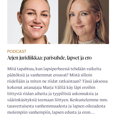
PODCAST
Arjen juridiikkaa: parisuhde, lapset ja ero
Mitä tapahtuu, kun lapsiperheessä tehdään vaikeita
päätöksiä ja vanhemmat eroavat? Mistä silloin
riidellään ja miten ne riidat ratkaistaan? Tässä jaksossa
kokenut asianajaja Marja Välilä käy läpi eroihin
liittyviä riidan aiheita ja tyypillisiä uskomuksia ja
väärinkäsityksiä teemaan liittyen. Keskustelemme mm.
tasavertaisesta vanhemmuudesta ja lapsen oikeudesta
molempiin vanhempiin, lapsen edusta ja eron…