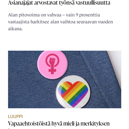
Asianajajat arvostavat työnsä vastuullisuutta
Alan pitovoima on vahvaa – vain 9 prosenttia
vastaajista harkitsee alan vaihtoa seuraavan vuoden
aikana.
LUUPPI
Vapaaehtoistöistä hyvä mieli ja merkityksen