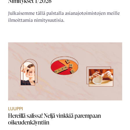
Nimitykset 1/2026
Julkaisemme tällä palstalla asianajotoimistojen meille
ilmoittamia nimitysuutisia.
LUUPPI
Hereillä salissa! Neljä vinkkiä parempaan
oikeudenkäyntiin