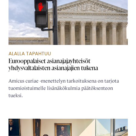
ALALLA TAPAHTUU
Eurooppalaiset asianajaja­yhteisöt
yhdysvaltalaisten asianajajien tukena
Amicus curiae -menettelyn tarkoituksena on tarjota
tuomioistuimelle lisänäkökulmia päätöksenteon
tueksi.