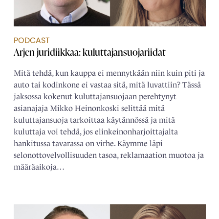
PODCAST
Arjen juridiikkaa: kuluttajansuojariidat
Mitä tehdä, kun kauppa ei mennytkään niin kuin piti ja
auto tai kodinkone ei vastaa sitä, mitä luvattiin? Tässä
jaksossa kokenut kuluttajansuojaan perehtynyt
asianajaja Mikko Heinonkoski selittää mitä
kuluttajansuoja tarkoittaa käytännössä ja mitä
kuluttaja voi tehdä, jos elinkeinonharjoittajalta
hankitussa tavarassa on virhe. Käymme läpi
selonottovelvollisuuden tasoa, reklamaation muotoa ja
määräaikoja…