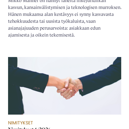
Mikko Manner on nähnyt läheltä liikejuridiikan
kasvun, kansainvälistymisen ja teknologisen murroksen.
Hänen mukaansa alan kestävyys ei synny kasvavasta
tehokkuudesta tai uusista työkaluista, vaan
asianajajuuden perusarvoista: asiakkaan edun
ajamisesta ja oikein tekemisestä.
NIMITYKSET