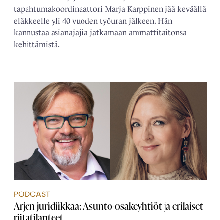
tapahtumakoordinaattori Marja Karppinen jää keväällä
eläkkeelle yli 40 vuoden työuran jälkeen. Hän
kannustaa asianajajia jatkamaan ammattitaitonsa
kehittämistä.
PODCAST
Arjen juridiikkaa: Asunto-osakeyhtiöt ja erilaiset
riitatilanteet