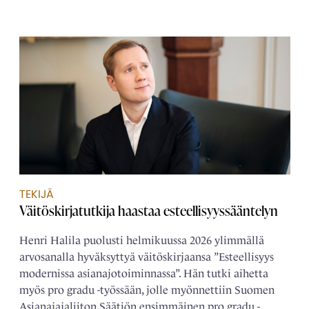
TEKIJÄ
Väitöskirjatutkija haastaa esteellisyyssääntelyn
Henri Halila puolusti helmikuussa 2026 ylimmällä
arvosanalla hyväksyttyä väitöskirjaansa ”Esteellisyys
modernissa asianajotoiminnassa”. Hän tutki aihetta
myös pro gradu -työssään, jolle myönnettiin Suomen
Asianajajaliiton Säätiön ensimmäinen pro gradu -