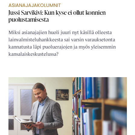
ASIANAJAJAKOLUMNIT
Jussi Sarvikivi: Kun kyse ei ollut konnien
puolustamisesta
Miksi asianajajien huoli juuri nyt käsillä olleesta
lainvalmisteluhankkeesta sai varsin varauksetonta
kannatusta läpi puoluerajojen ja myös yleisemmin
kansalaiskeskustelussa?