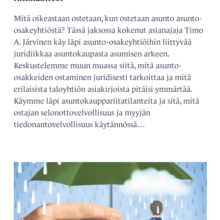
Mitä oikeastaan ostetaan, kun ostetaan asunto asunto-
osakeyhtiöstä? Tässä jaksossa kokenut asianajaja Timo
A. Järvinen käy läpi asunto-osakeyhtiöihin liittyvää
juridiikkaa asuntokaupasta asumisen arkeen.
Keskustelemme muun muassa siitä, mitä asunto-
osakkeiden ostaminen juridisesti tarkoittaa ja mitä
erilaisista taloyhtiön asiakirjoista pitäisi ymmärtää.
Käymme läpi asuntokauppariitatilanteita ja sitä, mitä
ostajan selonottovelvollisuus ja myyjän
tiedonantovelvollisuus käytännössä…