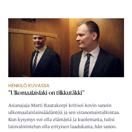
HENKILÖ KUVASSA
”Ulkomaalaislaki on tilkkutäkki”
Asianajaja Matti Rautakorpi kritisoi kovin sanoin
ulkomaalais­­lainsäädäntöä ja sen viranomais­tulkintaa.
Kun kysymys voi olla elämästä ja kuolemasta, tulisi
lain­­valmistelun olla erityisen laadukasta, hän sanoo.