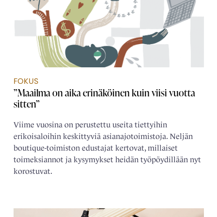
FOKUS
”Maailma on aika erinäköinen kuin viisi vuotta
sitten”
Viime vuosina on perustettu useita tiettyihin
erikoisaloihin keskittyviä asianajotoimistoja. Neljän
boutique-toimiston edustajat kertovat, millaiset
toimeksiannot ja kysymykset heidän työpöydillään nyt
korostuvat.