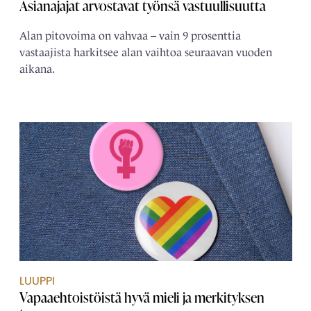
Asianajajat arvostavat työnsä vastuullisuutta
Alan pitovoima on vahvaa – vain 9 prosenttia
vastaajista harkitsee alan vaihtoa seuraavan vuoden
aikana.
LUUPPI
Vapaaehtoistöistä hyvä mieli ja merkityksen