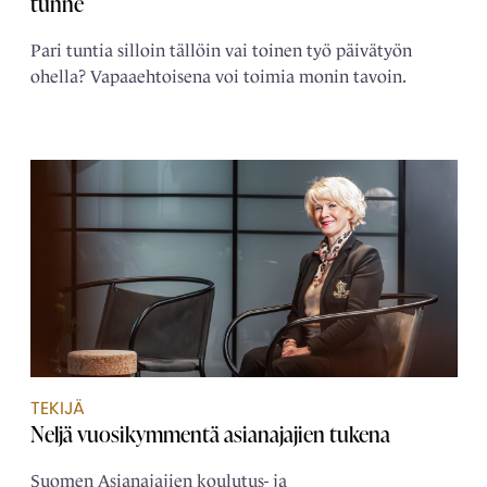
tunne
Pari tuntia silloin tällöin vai toinen työ päivätyön
ohella? Vapaaehtoisena voi toimia monin tavoin.
TEKIJÄ
Neljä ­vuosikymmentä ­asianajajien tukena
Suomen Asianajajien koulutus- ja