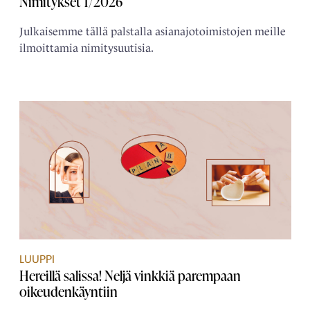
Nimitykset 1/2026
Julkaisemme tällä palstalla asianajotoimistojen meille
ilmoittamia nimitysuutisia.
LUUPPI
Hereillä salissa! Neljä vinkkiä parempaan
oikeudenkäyntiin