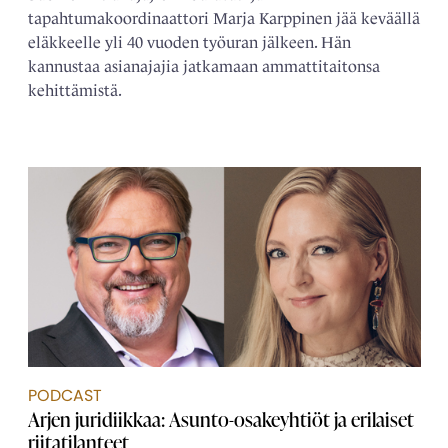
tapahtumakoordinaattori Marja Karppinen jää keväällä
eläkkeelle yli 40 vuoden työuran jälkeen. Hän
kannustaa asianajajia jatkamaan ammattitaitonsa
kehittämistä.
PODCAST
Arjen juridiikkaa: Asunto-osakeyhtiöt ja erilaiset
riitatilanteet