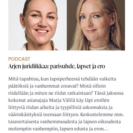
PODCAST
Arjen juridiikkaa: parisuhde, lapset ja ero
Mitä tapahtuu, kun lapsiperheessä tehdään vaikeita
päätöksiä ja vanhemmat eroavat? Mistä silloin
riidellään ja miten ne riidat ratkaistaan? Tässä jaksossa
kokenut asianajaja Marja Välilä käy läpi eroihin
liittyviä riidan aiheita ja tyypillisiä uskomuksia ja
väärinkäsityksiä teemaan liittyen. Keskustelemme mm.
tasavertaisesta vanhemmuudesta ja lapsen oikeudesta
molempiin vanhempiin, lapsen edusta ja eron…