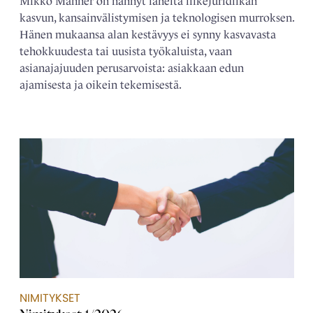
Mikko Manner on nähnyt läheltä liikejuridiikan
kasvun, kansainvälistymisen ja teknologisen murroksen.
Hänen mukaansa alan kestävyys ei synny kasvavasta
tehokkuudesta tai uusista työkaluista, vaan
asianajajuuden perusarvoista: asiakkaan edun
ajamisesta ja oikein tekemisestä.
NIMITYKSET