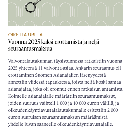
OIKEILLA URILLA
Vuonna 2025 kaksi erottamista ja neljä
seuraamusmaksua
Valvontalautakunnan täysistunnossa ratkaistiin vuonna
2025 yhteensä 11 valvonta-asiaa. Ankarin seuraamus eli
erottaminen Suomen Asianajajien jäsenyydestä
annettiin viidessä tapauksessa, joista neljä koski samaa
asianajajaa, joka oli eronnut ennen ratkaisun antamista.
Kolmelle asianajajalle määrättiin seuraamusmaksut,
joiden suuruus vaihteli 1 000 ja 10 000 euron välillä, ja
oikeudenkäyntiavustajalautakunnalle esitettiin 2 000
euron suuruisen seuraamusmaksun määräämistä
yhdelle luvan saaneelle oikeudenkäyntiavustajalle.