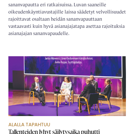
sananvapautta eri ratkaisuissa. Luvan saaneille
oikeudenkäyntiavustajille laissa säädetyt velvollisuudet
rajoittavat osaltaan heidän sananvapauttaan
vastaavasti kuin hyvä asianajajatapa asettaa rajoituksia
asianajajan sananvapaudelle.
ALALLA TAPAHTUU
Tallenteiden lyhyt säilytysaika puhutti