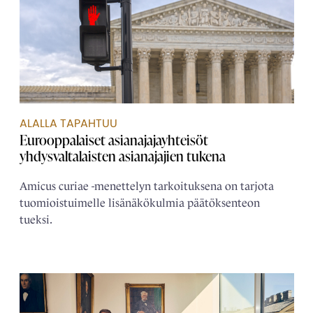
ALALLA TAPAHTUU
Eurooppalaiset asianajaja­yhteisöt
yhdysvaltalaisten asianajajien tukena
Amicus curiae -menettelyn tarkoituksena on tarjota
tuomioistuimelle lisänäkökulmia päätöksenteon
tueksi.