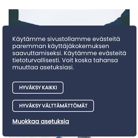
Käytämme sivustollamme evästeitä
paremman käyttäjäkokemuksen
saavuttamiseksi. Käytämme evästeitä
tietoturvallisesti. Voit koska tahansa
muuttaa asetuksiasi.
NIMITYKSET
Nimitykset 4/2025
HYVÄKSY KAIKKI
Julkaisemme tällä palstalla asianajotoimistojen meille
HYVÄKSY VÄLTTÄMÄTTÖMÄT
ilmoittamia nimitysuutisia.
Muokkaa asetuksia