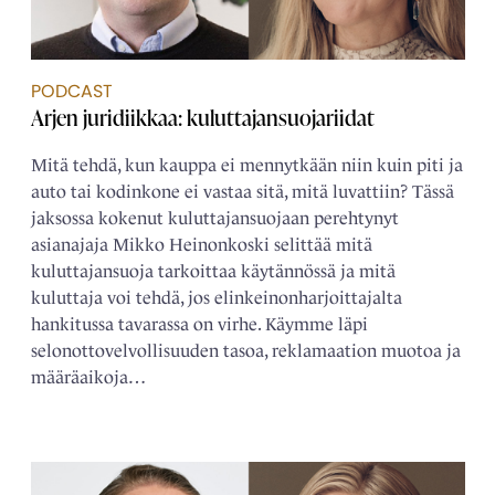
PODCAST
Arjen juridiikkaa: kuluttajansuojariidat
Mitä tehdä, kun kauppa ei mennytkään niin kuin piti ja
auto tai kodinkone ei vastaa sitä, mitä luvattiin? Tässä
jaksossa kokenut kuluttajansuojaan perehtynyt
asianajaja Mikko Heinonkoski selittää mitä
kuluttajansuoja tarkoittaa käytännössä ja mitä
kuluttaja voi tehdä, jos elinkeinonharjoittajalta
hankitussa tavarassa on virhe. Käymme läpi
selonottovelvollisuuden tasoa, reklamaation muotoa ja
määräaikoja…