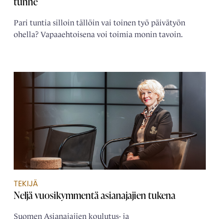
tunne
Pari tuntia silloin tällöin vai toinen työ päivätyön
ohella? Vapaaehtoisena voi toimia monin tavoin.
TEKIJÄ
Neljä ­vuosikymmentä ­asianajajien tukena
Suomen Asianajajien koulutus- ja