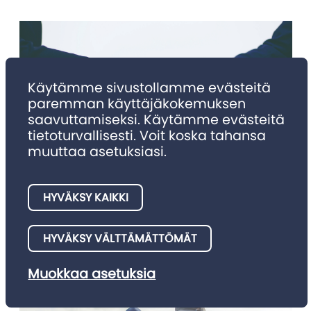
Käytämme sivustollamme evästeitä
paremman käyttäjäkokemuksen
saavuttamiseksi. Käytämme evästeitä
tietoturvallisesti. Voit koska tahansa
muuttaa asetuksiasi.
NIMITYKSET
Nimitykset 4/2025
HYVÄKSY KAIKKI
Julkaisemme tällä palstalla asianajotoimistojen meille
HYVÄKSY VÄLTTÄMÄTTÖMÄT
ilmoittamia nimitysuutisia.
Muokkaa asetuksia