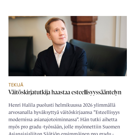
TEKIJÄ
Väitöskirjatutkija haastaa esteellisyyssääntelyn
Henri Halila puolusti helmikuussa 2026 ylimmällä
arvosanalla hyväksyttyä väitöskirjaansa ”Esteellisyys
modernissa asianajotoiminnassa”. Hän tutki aihetta
myös pro gradu -työssään, jolle myönnettiin Suomen
Asianajajaliiton Säätiön ensimmäinen pro gradu -