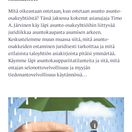
Mitä oikeastaan ostetaan, kun ostetaan asunto asunto-
osakeyhtiöstä? Tässä jaksossa kokenut asianajaja Timo
A. Järvinen käy läpi asunto-osakeyhtiöihin liittyvää
juridiikkaa asuntokaupasta asumisen arkeen.
Keskustelemme muun muassa siitä, mitä asunto-
osakkeiden ostaminen juridisesti tarkoittaa ja mitä
erilaisista taloyhtiön asiakirjoista pitäisi ymmärtää.
Käymme läpi asuntokauppariitatilanteita ja sitä, mitä
ostajan selonottovelvollisuus ja myyjän
tiedonantovelvollisuus käytännössä…