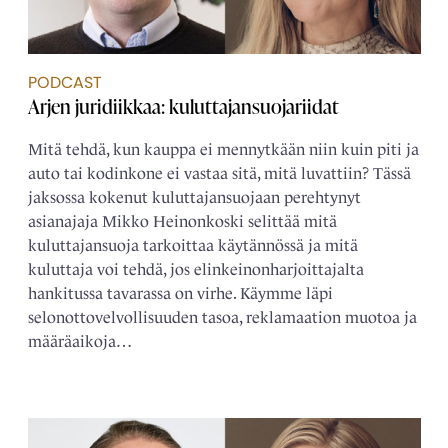
PODCAST
Arjen juridiikkaa: kuluttajansuojariidat
Mitä tehdä, kun kauppa ei mennytkään niin kuin piti ja
auto tai kodinkone ei vastaa sitä, mitä luvattiin? Tässä
jaksossa kokenut kuluttajansuojaan perehtynyt
asianajaja Mikko Heinonkoski selittää mitä
kuluttajansuoja tarkoittaa käytännössä ja mitä
kuluttaja voi tehdä, jos elinkeinonharjoittajalta
hankitussa tavarassa on virhe. Käymme läpi
selonottovelvollisuuden tasoa, reklamaation muotoa ja
määräaikoja…