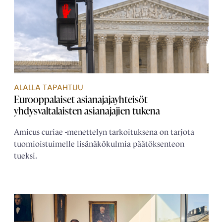
ALALLA TAPAHTUU
Eurooppalaiset asianajaja­yhteisöt
yhdysvaltalaisten asianajajien tukena
Amicus curiae -menettelyn tarkoituksena on tarjota
tuomioistuimelle lisänäkökulmia päätöksenteon
tueksi.