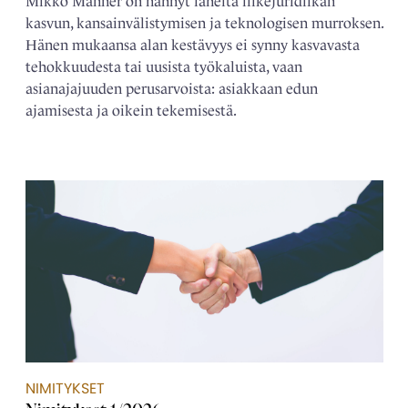
Mikko Manner on nähnyt läheltä liikejuridiikan
kasvun, kansainvälistymisen ja teknologisen murroksen.
Hänen mukaansa alan kestävyys ei synny kasvavasta
tehokkuudesta tai uusista työkaluista, vaan
asianajajuuden perusarvoista: asiakkaan edun
ajamisesta ja oikein tekemisestä.
NIMITYKSET