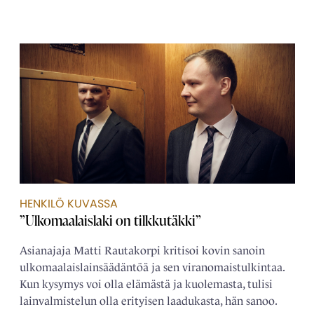
HENKILÖ KUVASSA
”Ulkomaalaislaki on tilkkutäkki”
Asianajaja Matti Rautakorpi kritisoi kovin sanoin
ulkomaalais­­lainsäädäntöä ja sen viranomais­tulkintaa.
Kun kysymys voi olla elämästä ja kuolemasta, tulisi
lain­­valmistelun olla erityisen laadukasta, hän sanoo.