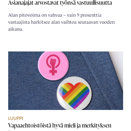
Asianajajat arvostavat työnsä vastuullisuutta
Alan pitovoima on vahvaa – vain 9 prosenttia
vastaajista harkitsee alan vaihtoa seuraavan vuoden
aikana.
LUUPPI
Vapaaehtoistöistä hyvä mieli ja merkityksen