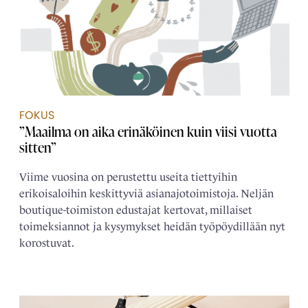
FOKUS
”Maailma on aika erinäköinen kuin viisi vuotta
sitten”
Viime vuosina on perustettu useita tiettyihin
erikoisaloihin keskittyviä asianajotoimistoja. Neljän
boutique-toimiston edustajat kertovat, millaiset
toimeksiannot ja kysymykset heidän työpöydillään nyt
korostuvat.