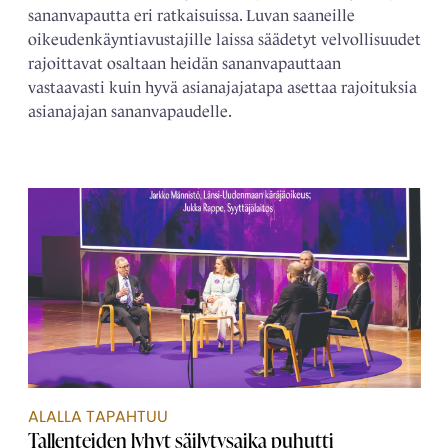
sananvapautta eri ratkaisuissa. Luvan saaneille
oikeudenkäyntiavustajille laissa säädetyt velvollisuudet
rajoittavat osaltaan heidän sananvapauttaan
vastaavasti kuin hyvä asianajajatapa asettaa rajoituksia
asianajajan sananvapaudelle.
ALALLA TAPAHTUU
Tallenteiden lyhyt säilytysaika puhutti