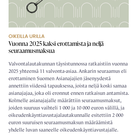
OIKEILLA URILLA
Vuonna 2025 kaksi erottamista ja neljä
seuraamusmaksua
Valvontalautakunnan täysistunnossa ratkaistiin vuonna
2025 yhteensä 11 valvonta-asiaa. Ankarin seuraamus eli
erottaminen Suomen Asianajajien jäsenyydestä
annettiin viidessä tapauksessa, joista neljä koski samaa
asianajajaa, joka oli eronnut ennen ratkaisun antamista.
Kolmelle asianajajalle määrättiin seuraamusmaksut,
joiden suuruus vaihteli 1 000 ja 10 000 euron välillä, ja
oikeudenkäyntiavustajalautakunnalle esitettiin 2 000
euron suuruisen seuraamusmaksun määräämistä
yhdelle luvan saaneelle oikeudenkäyntiavustajalle.