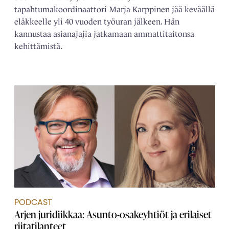
tapahtumakoordinaattori Marja Karppinen jää keväällä
eläkkeelle yli 40 vuoden työuran jälkeen. Hän
kannustaa asianajajia jatkamaan ammattitaitonsa
kehittämistä.
PODCAST
Arjen juridiikkaa: Asunto-osakeyhtiöt ja erilaiset
riitatilanteet