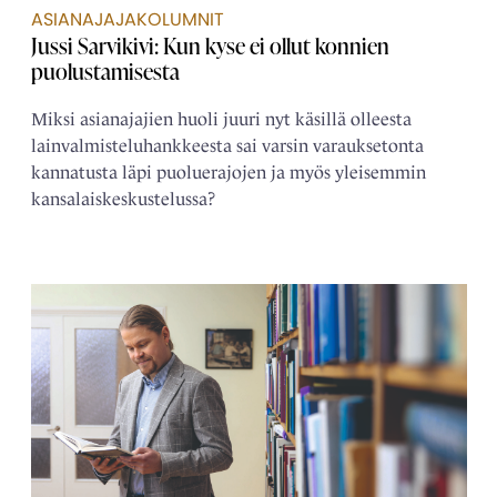
ASIANAJAJAKOLUMNIT
Jussi Sarvikivi: Kun kyse ei ollut konnien
puolustamisesta
Miksi asianajajien huoli juuri nyt käsillä olleesta
lainvalmisteluhankkeesta sai varsin varauksetonta
kannatusta läpi puoluerajojen ja myös yleisemmin
kansalaiskeskustelussa?