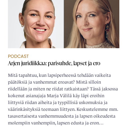
PODCAST
Arjen juridiikkaa: parisuhde, lapset ja ero
Mitä tapahtuu, kun lapsiperheessä tehdään vaikeita
päätöksiä ja vanhemmat eroavat? Mistä silloin
riidellään ja miten ne riidat ratkaistaan? Tässä jaksossa
kokenut asianajaja Marja Välilä käy läpi eroihin
liittyviä riidan aiheita ja tyypillisiä uskomuksia ja
väärinkäsityksiä teemaan liittyen. Keskustelemme mm.
tasavertaisesta vanhemmuudesta ja lapsen oikeudesta
molempiin vanhempiin, lapsen edusta ja eron…