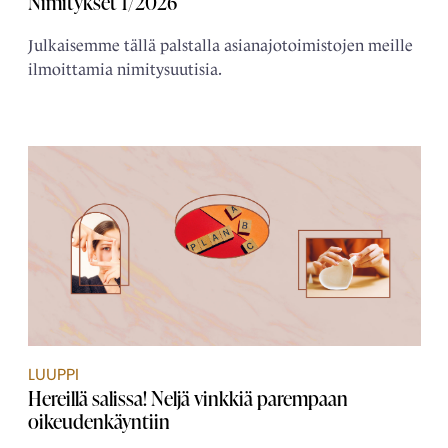
Nimitykset 1/2026
Julkaisemme tällä palstalla asianajotoimistojen meille
ilmoittamia nimitysuutisia.
LUUPPI
Hereillä salissa! Neljä vinkkiä parempaan
oikeudenkäyntiin