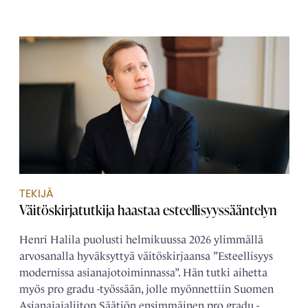
TEKIJÄ
Väitöskirjatutkija haastaa esteellisyyssääntelyn
Henri Halila puolusti helmikuussa 2026 ylimmällä
arvosanalla hyväksyttyä väitöskirjaansa ”Esteellisyys
modernissa asianajotoiminnassa”. Hän tutki aihetta
myös pro gradu -työssään, jolle myönnettiin Suomen
Asianajajaliiton Säätiön ensimmäinen pro gradu -