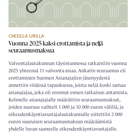
OIKEILLA URILLA
Vuonna 2025 kaksi erottamista ja neljä
seuraamusmaksua
Valvontalautakunnan täysistunnossa ratkaistiin vuonna
2025 yhteensä 11 valvonta-asiaa. Ankarin seuraamus eli
erottaminen Suomen Asianajajien jäsenyydestä
annettiin viidessä tapauksessa, joista neljä koski samaa
asianajajaa, joka oli eronnut ennen ratkaisun antamista.
Kolmelle asianajajalle määrättiin seuraamusmaksut,
joiden suuruus vaihteli 1 000 ja 10 000 euron välillä, ja
oikeudenkäyntiavustajalautakunnalle esitettiin 2 000
euron suuruisen seuraamusmaksun määräämistä
yhdelle luvan saaneelle oikeudenkäyntiavustajalle.