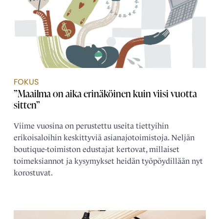
FOKUS
”Maailma on aika erinäköinen kuin viisi vuotta
sitten”
Viime vuosina on perustettu useita tiettyihin
erikoisaloihin keskittyviä asianajotoimistoja. Neljän
boutique-toimiston edustajat kertovat, millaiset
toimeksiannot ja kysymykset heidän työpöydillään nyt
korostuvat.