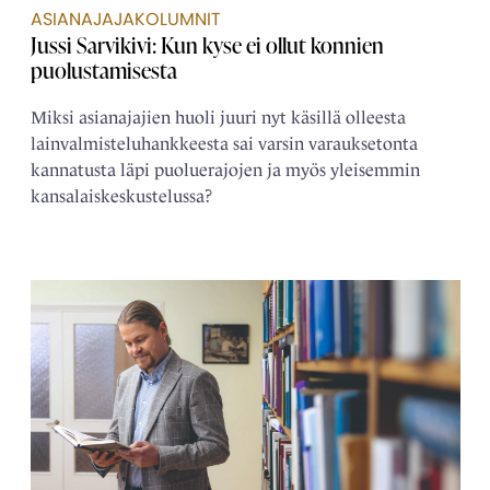
ASIANAJAJAKOLUMNIT
Jussi Sarvikivi: Kun kyse ei ollut konnien
puolustamisesta
Miksi asianajajien huoli juuri nyt käsillä olleesta
lainvalmisteluhankkeesta sai varsin varauksetonta
kannatusta läpi puoluerajojen ja myös yleisemmin
kansalaiskeskustelussa?