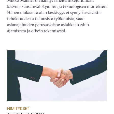
Mikko Manner on nähnyt läheltä liikejuridiikan
kasvun, kansainvälistymisen ja teknologisen murroksen.
Hänen mukaansa alan kestävyys ei synny kasvavasta
tehokkuudesta tai uusista työkaluista, vaan
asianajajuuden perusarvoista: asiakkaan edun
ajamisesta ja oikein tekemisestä.
NIMITYKSET