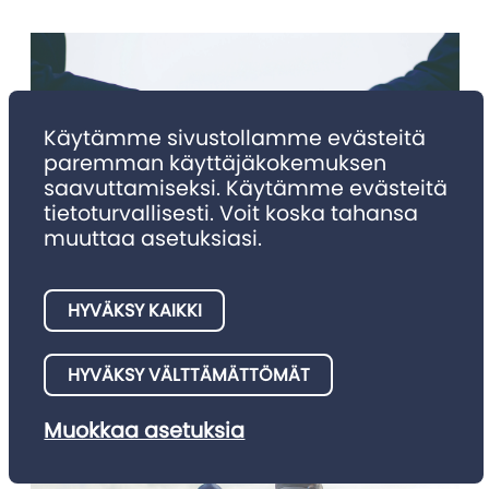
Käytämme sivustollamme evästeitä
paremman käyttäjäkokemuksen
saavuttamiseksi. Käytämme evästeitä
tietoturvallisesti. Voit koska tahansa
muuttaa asetuksiasi.
NIMITYKSET
Nimitykset 4/2025
HYVÄKSY KAIKKI
Julkaisemme tällä palstalla asianajotoimistojen meille
HYVÄKSY VÄLTTÄMÄTTÖMÄT
ilmoittamia nimitysuutisia.
Muokkaa asetuksia