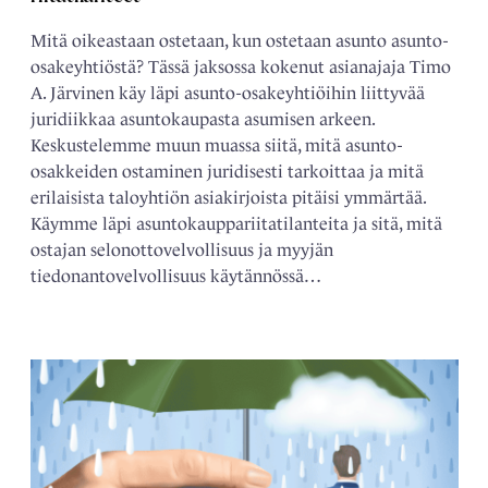
Mitä oikeastaan ostetaan, kun ostetaan asunto asunto-
osakeyhtiöstä? Tässä jaksossa kokenut asianajaja Timo
A. Järvinen käy läpi asunto-osakeyhtiöihin liittyvää
juridiikkaa asuntokaupasta asumisen arkeen.
Keskustelemme muun muassa siitä, mitä asunto-
osakkeiden ostaminen juridisesti tarkoittaa ja mitä
erilaisista taloyhtiön asiakirjoista pitäisi ymmärtää.
Käymme läpi asuntokauppariitatilanteita ja sitä, mitä
ostajan selonottovelvollisuus ja myyjän
tiedonantovelvollisuus käytännössä…