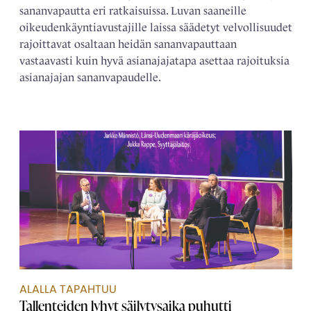
sananvapautta eri ratkaisuissa. Luvan saaneille
oikeudenkäyntiavustajille laissa säädetyt velvollisuudet
rajoittavat osaltaan heidän sananvapauttaan
vastaavasti kuin hyvä asianajajatapa asettaa rajoituksia
asianajajan sananvapaudelle.
ALALLA TAPAHTUU
Tallenteiden lyhyt säilytysaika puhutti