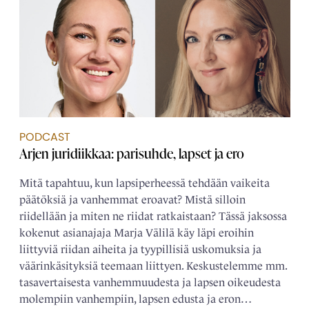
PODCAST
Arjen juridiikkaa: parisuhde, lapset ja ero
Mitä tapahtuu, kun lapsiperheessä tehdään vaikeita
päätöksiä ja vanhemmat eroavat? Mistä silloin
riidellään ja miten ne riidat ratkaistaan? Tässä jaksossa
kokenut asianajaja Marja Välilä käy läpi eroihin
liittyviä riidan aiheita ja tyypillisiä uskomuksia ja
väärinkäsityksiä teemaan liittyen. Keskustelemme mm.
tasavertaisesta vanhemmuudesta ja lapsen oikeudesta
molempiin vanhempiin, lapsen edusta ja eron…