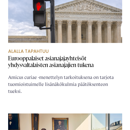
ALALLA TAPAHTUU
Eurooppalaiset asianajaja­yhteisöt
yhdysvaltalaisten asianajajien tukena
Amicus curiae -menettelyn tarkoituksena on tarjota
tuomioistuimelle lisänäkökulmia päätöksenteon
tueksi.