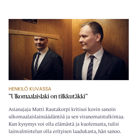
HENKILÖ KUVASSA
”Ulkomaalaislaki on tilkkutäkki”
Asianajaja Matti Rautakorpi kritisoi kovin sanoin
ulkomaalais­­lainsäädäntöä ja sen viranomais­tulkintaa.
Kun kysymys voi olla elämästä ja kuolemasta, tulisi
lain­­valmistelun olla erityisen laadukasta, hän sanoo.