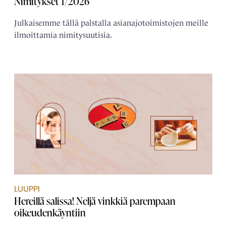
Nimitykset 1/2026
Julkaisemme tällä palstalla asianajotoimistojen meille
ilmoittamia nimitysuutisia.
LUUPPI
Hereillä salissa! Neljä vinkkiä parempaan
oikeudenkäyntiin