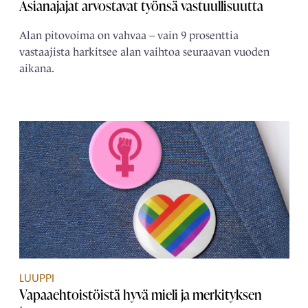
Asianajajat arvostavat työnsä vastuullisuutta
Alan pitovoima on vahvaa – vain 9 prosenttia
vastaajista harkitsee alan vaihtoa seuraavan vuoden
aikana.
LUUPPI
Vapaaehtoistöistä hyvä mieli ja merkityksen