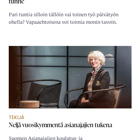
tunne
Pari tuntia silloin tällöin vai toinen työ päivätyön
ohella? Vapaaehtoisena voi toimia monin tavoin.
TEKIJÄ
Neljä ­vuosikymmentä ­asianajajien tukena
Suomen Asianajajien koulutus- ja