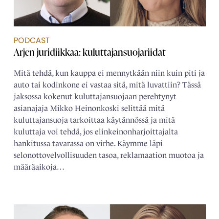
PODCAST
Arjen juridiikkaa: kuluttajansuojariidat
Mitä tehdä, kun kauppa ei mennytkään niin kuin piti ja
auto tai kodinkone ei vastaa sitä, mitä luvattiin? Tässä
jaksossa kokenut kuluttajansuojaan perehtynyt
asianajaja Mikko Heinonkoski selittää mitä
kuluttajansuoja tarkoittaa käytännössä ja mitä
kuluttaja voi tehdä, jos elinkeinonharjoittajalta
hankitussa tavarassa on virhe. Käymme läpi
selonottovelvollisuuden tasoa, reklamaation muotoa ja
määräaikoja…