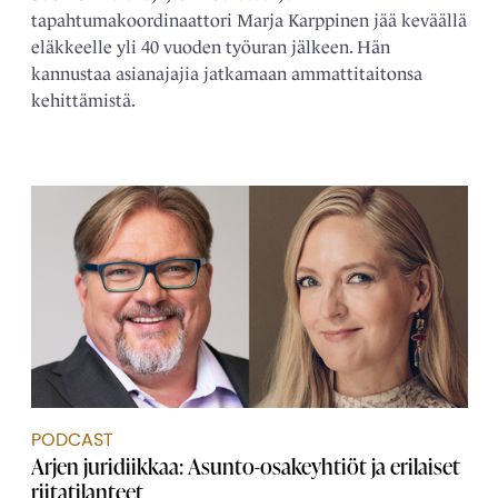
tapahtumakoordinaattori Marja Karppinen jää keväällä
eläkkeelle yli 40 vuoden työuran jälkeen. Hän
kannustaa asianajajia jatkamaan ammattitaitonsa
kehittämistä.
PODCAST
Arjen juridiikkaa: Asunto-osakeyhtiöt ja erilaiset
riitatilanteet