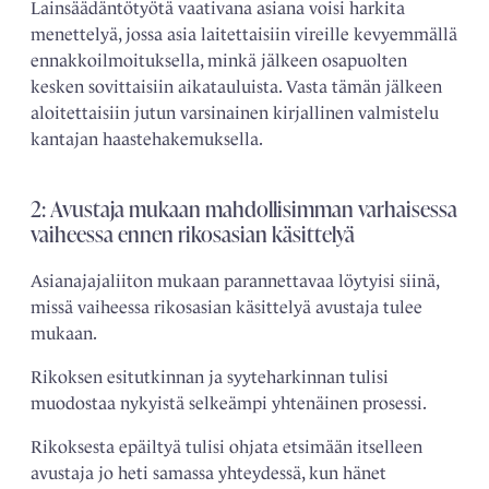
Lainsäädäntötyötä vaativana asiana voisi harkita
menettelyä, jossa asia laitettaisiin vireille kevyemmällä
ennakkoilmoituksella, minkä jälkeen osapuolten
kesken sovittaisiin aikatauluista. Vasta tämän jälkeen
aloitettaisiin jutun varsinainen kirjallinen valmistelu
kantajan haastehakemuksella.
2: Avustaja mukaan mahdollisimman varhaisessa
vaiheessa ennen rikosasian käsittelyä
Asianajajaliiton mukaan parannettavaa löytyisi siinä,
missä vaiheessa rikosasian käsittelyä avustaja tulee
mukaan.
Rikoksen esitutkinnan ja syyteharkinnan tulisi
muodostaa nykyistä selkeämpi yhtenäinen prosessi.
Rikoksesta epäiltyä tulisi ohjata etsimään itselleen
avustaja jo heti samassa yhteydessä, kun hänet