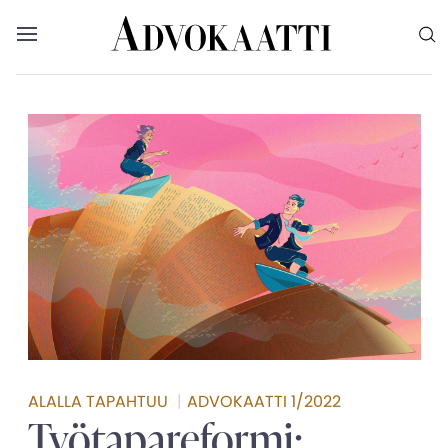
Siirry sisältöön
Advokaatti etusivulle
Avaa valikko
Valikon voit myös sulkea painamalla escape-
ALALLA TAPAHTUU
|
ADVOKAATTI 1/2022
Työtapareformi: