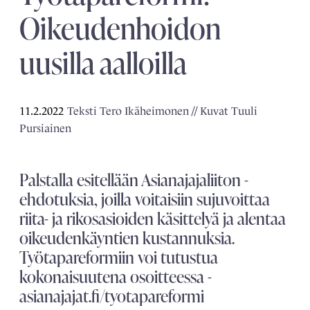
Oikeudenhoidon
uusilla aalloilla
11.2.2022
Teksti Tero Ikäheimonen // Kuvat Tuuli
Pursiainen
Palstalla esitellään Asianajajaliiton ­
ehdotuksia, joilla voitaisiin sujuvoittaa
riita- ja rikosasioiden käsittelyä ja alentaa
oikeudenkäyntien kustannuksia.
Työtapareformiin voi tutustua
kokonaisuutena osoitteessa ­
asianajajat.fi/tyotapareformi