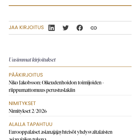
JAA KIRJOITUS
Uusimmat kirjoitukset
PÄÄKIRJOITUS
Niko Jakobsson: Oikeudenhoidon toimijoiden ­
riippumattomuus perustuslakiin
NIMITYKSET
Nimitykset 2/2026
ALALLA TAPAHTUU
Eurooppalaiset asianajaja­yhteisöt yhdysvaltalaisten
asianajajien tukena