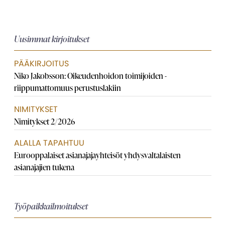
Uusimmat kirjoitukset
PÄÄKIRJOITUS
Niko Jakobsson: Oikeudenhoidon toimijoiden ­
riippumattomuus perustuslakiin
NIMITYKSET
Nimitykset 2/2026
ALALLA TAPAHTUU
Eurooppalaiset asianajaja­yhteisöt yhdysvaltalaisten
asianajajien tukena
Työpaikkailmoitukset