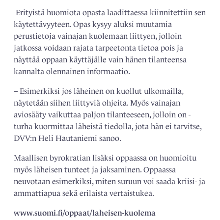
Erityistä huomiota opasta laadittaessa kiinnitettiin sen
käytettävyyteen. Opas kysyy aluksi muutamia
perustietoja vainajan kuolemaan liittyen, jolloin
jatkossa voidaan rajata tarpeetonta tietoa pois ja
näyttää ­oppaan käyttäjälle vain hänen tilanteensa
kannalta olennainen informaatio.
– Esimerkiksi jos läheinen on kuollut ­ulkomailla,
näytetään siihen liittyviä ohjeita. Myös vainajan
aviosääty vaikuttaa paljon tilanteeseen, jolloin on ­
turha kuormittaa läheistä tiedolla, jota hän ei tarvitse,
DVV:n Heli Hautaniemi sanoo.
Maallisen byrokratian lisäksi oppaassa on huo­mioitu
myös läheisen tunteet ja jaksaminen. Oppaassa
neuvotaan esimerkiksi, miten suruun voi saada kriisi- ja
ammattiapua sekä erilaista vertaistukea.
www.suomi.fi/oppaat/laheisen-kuolema