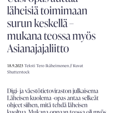
läheisiä toimimaan
surun keskellä –
mukana teossa myös
Asianajajaliitto
18.9.2023
Teksti Tero Ikäheimonen // Kuvat
Shutterstock
Digi- ja väestötietoviraston julkaisema
Läheisen kuolema -opas antaa selkeät
ohjeet siihen, mitä tehdä läheisen
kuoltua. Mukana oppaan teossa oli myös