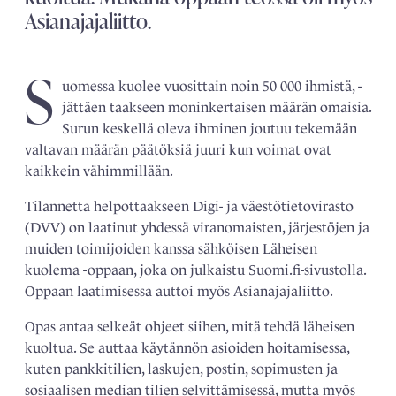
Asianajajaliitto.
S
uomessa kuolee vuosittain noin 50 000 ihmistä, ­
jättäen taakseen moninkertaisen määrän omaisia.
­Surun keskellä oleva ihminen joutuu tekemään
valtavan määrän päätöksiä juuri kun voimat ovat
kaikkein vähimmillään.
Tilannetta helpottaakseen Digi- ja väestötieto­virasto
(DVV) on laatinut yhdessä viranomaisten, ­järjestöjen ja
muiden toimijoiden kanssa sähköisen ­
Läheisen
kuolema -oppaan, joka on julkaistu Suomi.fi-
sivustolla.
Oppaan laatimisessa auttoi myös Asian­ajajaliitto.
Opas antaa selkeät ohjeet siihen, mitä tehdä läheisen
kuoltua. Se auttaa käytännön asioiden hoitamisessa,
kuten pankkitilien, laskujen, postin, sopimusten ja
sosiaalisen median tilien selvittämisessä, mutta myös