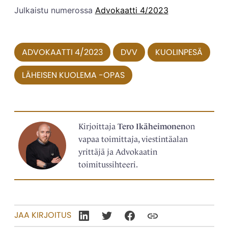
Julkaistu numerossa
Advokaatti 4/2023
ADVOKAATTI 4/2023
DVV
KUOLINPESÄ
LÄHEISEN KUOLEMA -OPAS
Kirjoittaja
Tero Ikäheimonen
on
vapaa toimittaja, viestintäalan
yrittäjä ja Advokaatin
toimitussihteeri.
JAA KIRJOITUS