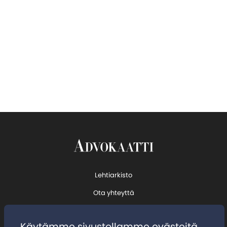
Lehtiarkisto
Ota yhteyttä
Tilaa uutiskirje
Käytämme sivustollamme evästeitä