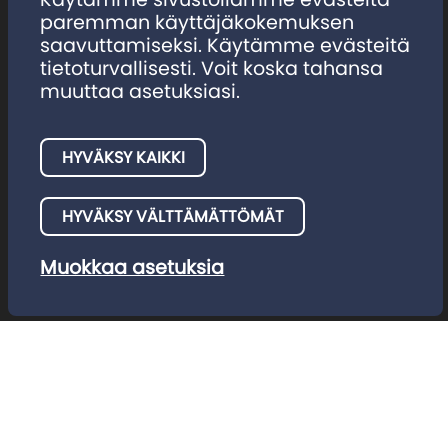
Tilaus ja osoitteenmuutos
paremman käyttäjäkokemuksen
saavuttamiseksi. Käytämme evästeitä
tietoturvallisesti. Voit koska tahansa
muuttaa asetuksiasi.
HYVÄKSY KAIKKI
HYVÄKSY VÄLTTÄMÄTTÖMÄT
Muokkaa asetuksia
Tietosuojaseloste
Evästeet