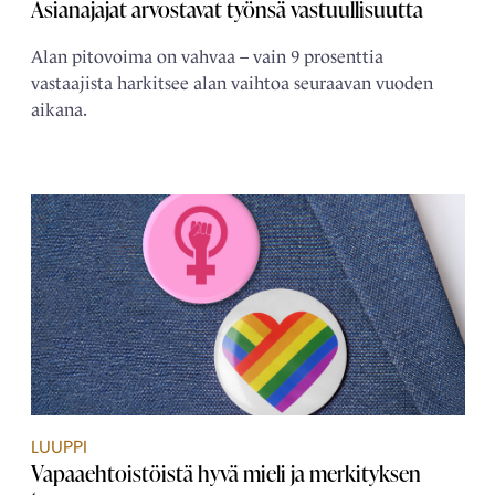
Asianajajat arvostavat työnsä vastuullisuutta
Alan pitovoima on vahvaa – vain 9 prosenttia
vastaajista harkitsee alan vaihtoa seuraavan vuoden
aikana.
LUUPPI
Vapaaehtoistöistä hyvä mieli ja merkityksen