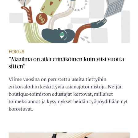
FOKUS
”Maailma on aika erinäköinen kuin viisi vuotta
sitten”
Viime vuosina on perustettu useita tiettyihin
erikoisaloihin keskittyviä asianajotoimistoja. Neljän
boutique-toimiston edustajat kertovat, millaiset
toimeksiannot ja kysymykset heidän työpöydillään nyt
korostuvat.