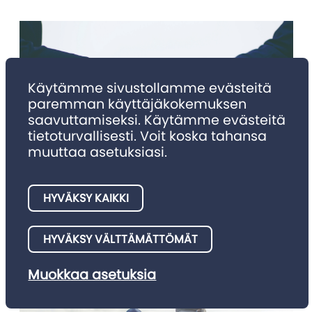
Käytämme sivustollamme evästeitä
paremman käyttäjäkokemuksen
saavuttamiseksi. Käytämme evästeitä
tietoturvallisesti. Voit koska tahansa
muuttaa asetuksiasi.
NIMITYKSET
Nimitykset 4/2025
HYVÄKSY KAIKKI
Julkaisemme tällä palstalla asianajotoimistojen meille
HYVÄKSY VÄLTTÄMÄTTÖMÄT
ilmoittamia nimitysuutisia.
Muokkaa asetuksia