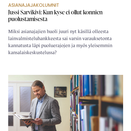
ASIANAJAJAKOLUMNIT
Jussi Sarvikivi: Kun kyse ei ollut konnien
puolustamisesta
Miksi asianajajien huoli juuri nyt käsillä olleesta
lainvalmisteluhankkeesta sai varsin varauksetonta
kannatusta läpi puoluerajojen ja myös yleisemmin
kansalaiskeskustelussa?