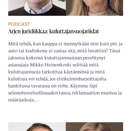
PODCAST
Arjen juridiikkaa: kuluttajansuojariidat
Mitä tehdä, kun kauppa ei mennytkään niin kuin piti ja
auto tai kodinkone ei vastaa sitä, mitä luvattiin? Tässä
jaksossa kokenut kuluttajansuojaan perehtynyt
asianajaja Mikko Heinonkoski selittää mitä
kuluttajansuoja tarkoittaa käytännössä ja mitä
kuluttaja voi tehdä, jos elinkeinonharjoittajalta
hankitussa tavarassa on virhe. Käymme läpi
selonottovelvollisuuden tasoa, reklamaation muotoa ja
määräaikoja…