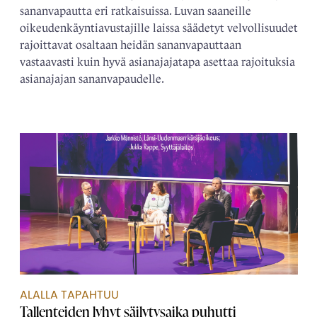
sananvapautta eri ratkaisuissa. Luvan saaneille
oikeudenkäyntiavustajille laissa säädetyt velvollisuudet
rajoittavat osaltaan heidän sananvapauttaan
vastaavasti kuin hyvä asianajajatapa asettaa rajoituksia
asianajajan sananvapaudelle.
ALALLA TAPAHTUU
Tallenteiden lyhyt säilytysaika puhutti