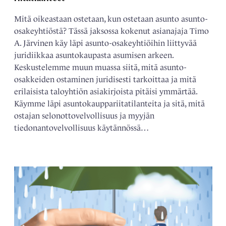
Mitä oikeastaan ostetaan, kun ostetaan asunto asunto-
osakeyhtiöstä? Tässä jaksossa kokenut asianajaja Timo
A. Järvinen käy läpi asunto-osakeyhtiöihin liittyvää
juridiikkaa asuntokaupasta asumisen arkeen.
Keskustelemme muun muassa siitä, mitä asunto-
osakkeiden ostaminen juridisesti tarkoittaa ja mitä
erilaisista taloyhtiön asiakirjoista pitäisi ymmärtää.
Käymme läpi asuntokauppariitatilanteita ja sitä, mitä
ostajan selonottovelvollisuus ja myyjän
tiedonantovelvollisuus käytännössä…