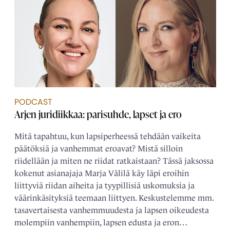
PODCAST
Arjen juridiikkaa: parisuhde, lapset ja ero
Mitä tapahtuu, kun lapsiperheessä tehdään vaikeita
päätöksiä ja vanhemmat eroavat? Mistä silloin
riidellään ja miten ne riidat ratkaistaan? Tässä jaksossa
kokenut asianajaja Marja Välilä käy läpi eroihin
liittyviä riidan aiheita ja tyypillisiä uskomuksia ja
väärinkäsityksiä teemaan liittyen. Keskustelemme mm.
tasavertaisesta vanhemmuudesta ja lapsen oikeudesta
molempiin vanhempiin, lapsen edusta ja eron…