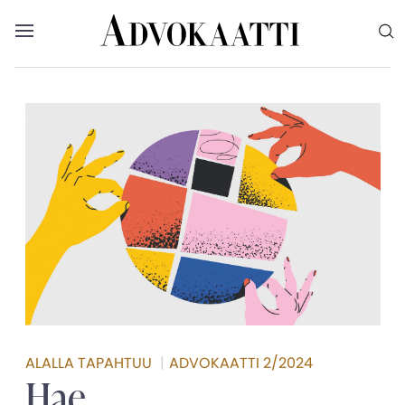
Siirry sisältöön
Advokaatti etusivulle
Avaa valikko
Valikon voit myös sulkea painamalla escape-
ALALLA TAPAHTUU
|
ADVOKAATTI 2/2024
Hae