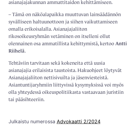
asianajajakunnan ammattitaidon kehittämiseen.
– Tämä on näköalapaikka muuttuvan lainsäädännön
syvälliseen haltuunottoon ja siihen vaikuttamiseen
omalla erikoisalalla. Asianajajaliiton
rikosoikeusryhmän vetäminen on itselleni ollut
olennainen osa ammatillista kehittymistä, kertoo
Antti
Riihelä
.
Tehtäviin tarvitaan sekä kokeneita että uusia
asianajajia erilaisista taustoista. Hakuohjeet löytyvät
Asianajajaliiton nettisivuilta ja jäsenviesteistä.
Asiantuntijaryhmiin liittyvissä kysymyksissä voi myös
olla yhteydessä oikeuspolitiikasta vastaavaan juristiin
tai pääsihteeriin.
Julkaistu numerossa
Advokaatti 2/2024