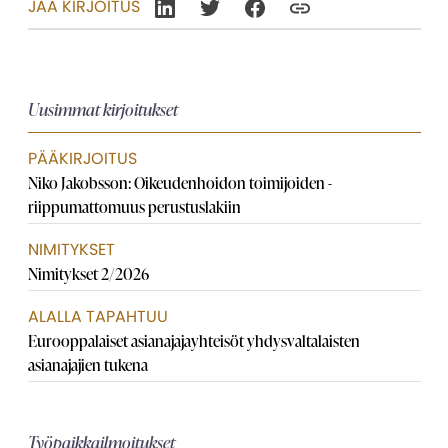
JAA KIRJOITUS
Uusimmat kirjoitukset
PÄÄKIRJOITUS
Niko Jakobsson: Oikeudenhoidon toimijoiden ­
riippumattomuus perustuslakiin
NIMITYKSET
Nimitykset 2/2026
ALALLA TAPAHTUU
Eurooppalaiset asianajaja­yhteisöt yhdysvaltalaisten
asianajajien tukena
Työpaikkailmoitukset