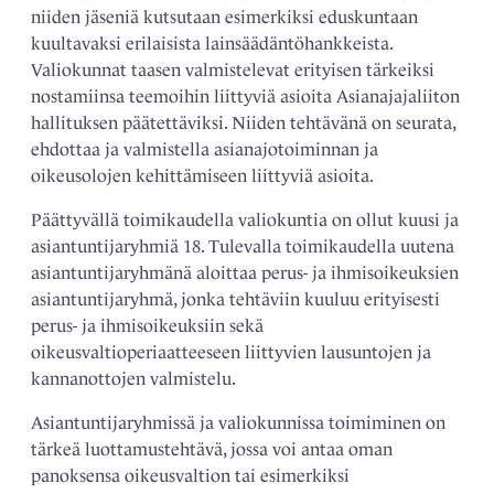
niiden jäseniä kutsutaan esimerkiksi eduskuntaan
kuultavaksi erilaisista lainsäädäntöhankkeista.
Valiokunnat taasen valmistelevat erityisen tärkeiksi
nostamiinsa teemoihin liittyviä asioita Asianajajaliiton
hallituksen päätettäviksi. Niiden tehtävänä on seurata,
ehdottaa ja valmistella asianajotoiminnan ja
oikeusolojen kehittämiseen liittyviä ­asioita.
Päättyvällä toimikaudella valiokuntia on ollut kuusi ja
asiantuntijaryhmiä 18. ­Tulevalla toimikaudella uutena
asiantuntijaryhmänä aloittaa perus- ja ihmisoikeuksien
asiantuntijaryhmä, jonka tehtäviin kuuluu erityisesti
perus- ja ihmisoikeuksiin sekä
oikeusvaltioperiaatteeseen liittyvien lausuntojen ja
kannanottojen valmistelu.
Asiantuntijaryhmissä ja valiokunnissa toimiminen on
tärkeä luottamustehtävä, jossa voi antaa oman
panoksensa oikeusvaltion tai esimerkiksi