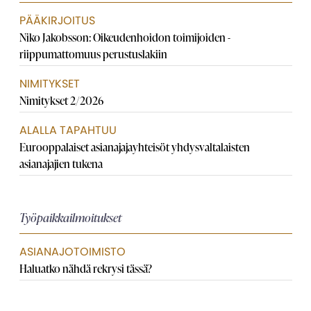
PÄÄKIRJOITUS
Niko Jakobsson: Oikeudenhoidon toimijoiden ­
riippumattomuus perustuslakiin
NIMITYKSET
Nimitykset 2/2026
ALALLA TAPAHTUU
Eurooppalaiset asianajaja­yhteisöt yhdysvaltalaisten
asianajajien tukena
Työpaikkailmoitukset
ASIANAJOTOIMISTO
Haluatko nähdä rekrysi tässä?