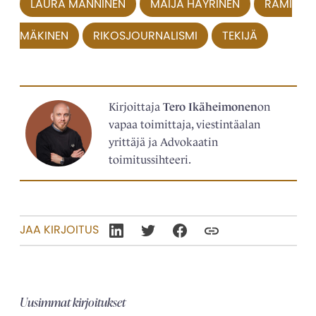
LAURA MANNINEN
MAIJA HÄYRINEN
RAMI
MÄKINEN
RIKOSJOURNALISMI
TEKIJÄ
Kirjoittaja
Tero Ikäheimonen
on
vapaa toimittaja, viestintäalan
yrittäjä ja Advokaatin
toimitussihteeri.
JAA KIRJOITUS
Uusimmat kirjoitukset