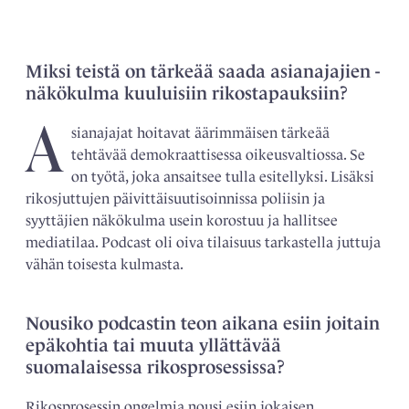
Miksi teistä on tärkeää saada asianajajien ­­
näkökulma kuuluisiin rikostapauksiin?
A
sianajajat hoitavat äärimmäisen tärkeää
tehtävää demokraattisessa oikeusvaltiossa. Se
on työtä, joka ansaitsee tulla esitellyksi. Lisäksi
rikosjuttujen päivittäisuutisoinnissa poliisin ja
syyttäjien näkökulma usein korostuu ja hallitsee
mediatilaa. Podcast oli oiva tilaisuus tarkastella juttuja
vähän toisesta kulmasta.
Nousiko podcastin teon aikana esiin joitain
epäkohtia tai muuta yllättävää
suomalaisessa rikosprosessissa?
Rikosprosessin ongelmia nousi esiin jokaisen