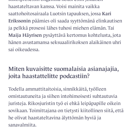
haastateltavan kanssa. Voisi mainita vaikka
saattohoitosairaala Luotsin tapauksen, jossa
Kari
Erikssonin
päämies oli saada syyttömänä elinkautisen
ja pelkkä prosessi lähes tuhosi miehen elämän. Tai
Maija Häyrisen
pysäyttävä kertomus kohtelusta, jota
hänen avustamansa seksuaalirikoksen alaikäinen uhri
sai oikeudessa.
Miten kuvaisitte suomalaisia asianajajia,
joita haastattelitte podcastiin?
Todella ammattitaitoisia, ­sinnikkäitä, työlleen
omistautuneita ja ­siihen intohimoisesti ­suhtautuvia
juristeja. Rikosjuristin työ ei ehkä leipä­papille oikein
sovikaan. Toimittajana on tietysti kiitollinen siitä, että
he olivat haastateltavina ­älyttömän hyviä ja
sanavalmiita.