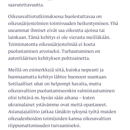
saavutettavuutta.
Oikeusvaltiotutkimuksessa huolestuttavaa on
oikeusjärjestelmien toimivuuden heikentyminen. Yhä
useammat ihmiset eivät saa oikeutta ajoissa tai
lainkaan. Tämä kehitys ei ole vierasta meilläkään.
Toimimatonta oikeusjärjestelmää ei koeta
puolustamisen arvoiseksi. Turhautuminen on
autoritäärisen kehityksen polttoainetta.
Meillä on esimerkkejä siitä, kuinka nopeasti ja
huomaamatta kehitys lähtee huonoon suuntaan.
Sotilaalliset uhat on helpompi havaita, mutta
oikeusvaltion puolustamiseenkin valmistautuminen
olisi tehtävä ns. hyvän sään aikana – kuten
ukrainalaiset ystävämme ovat meitä opastaneet.
Asianajajaliitto jatkaa tänäkin syksynä työtä muiden
oikeudenhoidon toimijoiden kanssa oikeusvaltion
riippumattomuuden turvaamiseksi.