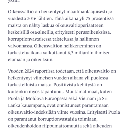
yksin.
Oikeusvaltio on heikentynyt maailmanlaajuisesti jo
vuodesta 2016 lähtien. Tänä aikana yli 75 prosentissa
maista on nähty laskua oikeusvaltioperiaatteen
keskeisillä osa-alueilla, erityisesti perusoikeuksissa,
korruptionvastaisessa taistelussa ja hallinnon
valvonnassa. Oikeusvaltion heikkeneminen on
tarkasteluaikana vaikuttanut 6,3 miljardin ihmisen
elämään ja oikeuksiin.
Vuoden 2024 raportissa todetaan, että oikeusvaltio on
heikentynyt viimeisen vuoden aikana yli puolessa
tarkastelluista maista. Positiivista kehitystä on
kuitenkin myös tapahtunut. Muutamat maat, kuten
Puola ja Moldova Euroopassa sekä Vietnam ja Sri
Lanka kauempana, ovat onnistuneet parantamaan
oikeusvaltio-indeksiään viime vuosina. Erityisesti Puola
on parantanut korruptionvastaisia toimiaan,
oikeudenhoidon riippumattomuutta sekä oikeuden