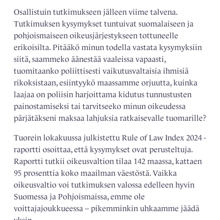
Osallistuin tutkimukseen jälleen viime talvena.
Tutkimuksen kysymykset tuntuivat suomalaiseen ja
pohjoismaiseen oikeusjärjestykseen tottuneelle
erikoisilta. Pitääkö minun todella vastata kysymyksiin
siitä, saammeko äänestää vaaleissa vapaasti,
tuomitaanko poliittisesti vaikutusvaltaisia ihmisiä
rikoksistaan, esiintyykö maassamme orjuutta, kuinka
laajaa on poliisin harjoittama kidutus tunnustusten
painostamiseksi tai tarvitseeko minun oikeudessa
pärjätäkseni maksaa lahjuksia ratkaisevalle tuomarille?
Tuorein lokakuussa julkistettu Rule of Law Index 2024 -
raportti osoittaa, että kysymykset ovat perusteltuja.
Raportti tutkii oikeusvaltion tilaa 142 maassa, kattaen
95 prosenttia koko maailman väestöstä. Vaikka
oikeusvaltio voi tutkimuksen valossa edelleen hyvin
Suomessa ja Pohjoismaissa, emme ole
voittajajoukkueessa – pikemminkin uhkaamme jäädä