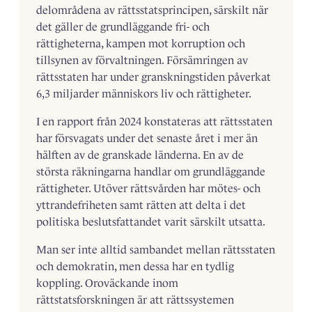
delområdena av rättsstatsprincipen, särskilt när
det gäller de grundläggande fri- och
rättigheterna, kampen mot korruption och
tillsynen av förvaltningen. Försämringen av
rättsstaten har under granskningstiden påverkat
6,3 miljarder människors liv och rättigheter.
I en rapport från 2024 konstateras att rättsstaten
har försvagats under det senaste året i mer än
hälften av de granskade länderna. En av de
största räkningarna handlar om grundläggande
rättigheter. Utöver rättsvården har mötes- och
yttrandefriheten samt rätten att delta i det
politiska beslutsfattandet varit särskilt utsatta.
Man ser inte alltid sambandet mellan rättsstaten
och demokratin, men dessa har en tydlig
koppling. Oroväckande inom
rättstatsforskningen är att rättssystemen