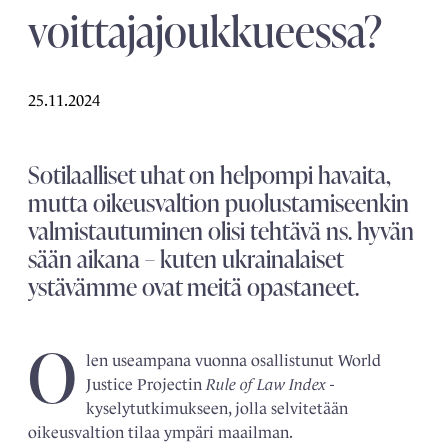
voittajajoukkueessa?
25.11.2024
Sotilaalliset uhat on helpompi havaita,
mutta oikeusvaltion puolustamiseenkin
valmistautuminen olisi tehtävä ns. hyvän
sään aikana – kuten ukrainalaiset
ystävämme ovat meitä opastaneet.
O
len useampana vuonna osallistunut World
Justice Projectin
Rule of Law Index
-
kyselytutkimukseen, jolla selvitetään
oikeusvaltion tilaa ympäri maailman.