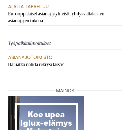
ALALLA TAPAHTUU
Eurooppalaiset asianajaja­yhteisöt yhdysvaltalaisten
asianajajien tukena
Työpaikkailmoitukset
ASIANAJOTOIMISTO
Haluatko nähdä rekrysi tässä?
MAINOS