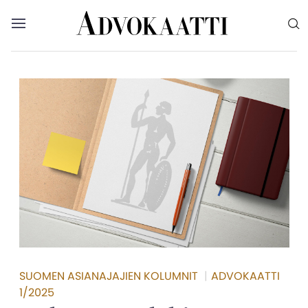
Siirry sisältöön
Advokaatti etusivulle
Avaa valikko
Valikon voit myös sulkea painamalla escape-
SUOMEN ASIANAJAJIEN KOLUMNIT
|
ADVOKAATTI
1/2025