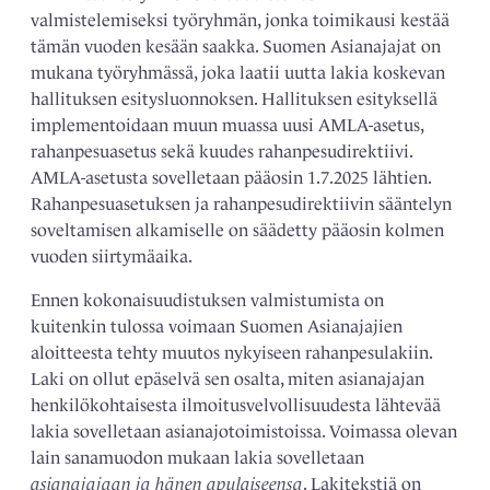
valmistelemiseksi työryhmän, jonka toimikausi kestää
tämän vuoden kesään saakka. Suomen Asianajajat on
mukana työryhmässä, joka laatii uutta lakia koskevan
hallituksen esitysluonnoksen. Hallituksen esityksellä
implementoidaan muun muassa uusi AMLA-asetus,
rahanpesuasetus sekä kuudes rahanpesudirektiivi.
AMLA-asetusta sovelletaan pääosin 1.7.2025 lähtien.
Rahanpesuasetuksen ja rahanpesudirektiivin sääntelyn
soveltamisen alkamiselle on säädetty pääosin kolmen
vuoden siirtymäaika.
Ennen kokonaisuudistuksen valmistumista on
kuitenkin tulossa voimaan Suomen Asianajajien
aloitteesta tehty muutos nykyiseen rahanpesulakiin.
Laki on ollut epäselvä sen osalta, miten asianajajan
henkilökohtaisesta ilmoitusvelvollisuudesta lähtevää
lakia sovelletaan asianajotoimistoissa. Voimassa olevan
lain sanamuodon mukaan lakia sovelletaan
asianajajaan ja hänen apulaiseensa
. Lakitekstiä on