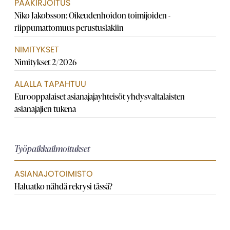
PÄÄKIRJOITUS
Niko Jakobsson: Oikeudenhoidon toimijoiden ­
riippumattomuus perustuslakiin
NIMITYKSET
Nimitykset 2/2026
ALALLA TAPAHTUU
Eurooppalaiset asianajaja­yhteisöt yhdysvaltalaisten
asianajajien tukena
Työpaikkailmoitukset
ASIANAJOTOIMISTO
Haluatko nähdä rekrysi tässä?