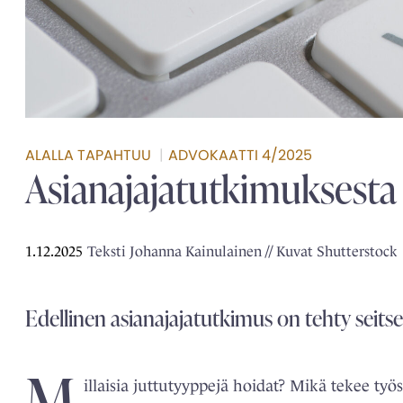
ALALLA TAPAHTUU
|
ADVOKAATTI 4/2025
Asianajajatutkimuksesta t
1.12.2025
Teksti Johanna Kainulainen // Kuvat Shutterstock
Edellinen asianajajatutkimus on tehty seits
M
illaisia
juttutyyppejä hoidat? Mikä tekee työstä