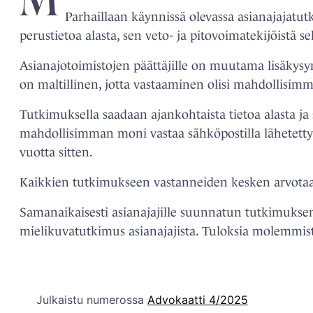
Parhaillaan käynnissä olevassa asianajajatu
perustietoa alasta, sen veto- ja pitovoimatekijöistä s
Asianajotoimistojen päättäjille on muutama lisäkysy
on maltillinen, jotta vastaaminen olisi mahdollisim
Tutkimuksella saadaan ajankohtaista tietoa alasta ja 
mahdollisimman moni vastaa sähköpostilla lähetetty
vuotta sitten.
Kaikkien tutkimukseen vastanneiden kesken arvotaan
Samanaikaisesti asianajajille suunnatun tutkimuksen 
mielikuvatutkimus asianajajista. Tuloksia molemmist
Julkaistu numerossa
Advokaatti 4/2025