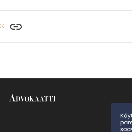
KKI
Käy
par
saa