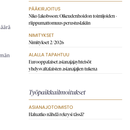
PÄÄKIRJOITUS
Niko Jakobsson: Oikeudenhoidon toimijoiden ­
riippumattomuus perustuslakiin
määrä
NIMITYKSET
Nimitykset 2/2026
ALALLA TAPAHTUU
semän
Eurooppalaiset asianajaja­yhteisöt
yhdysvaltalaisten asianajajien tukena
Työpaikkailmoitukset
ASIANAJOTOIMISTO
Haluatko nähdä rekrysi tässä?