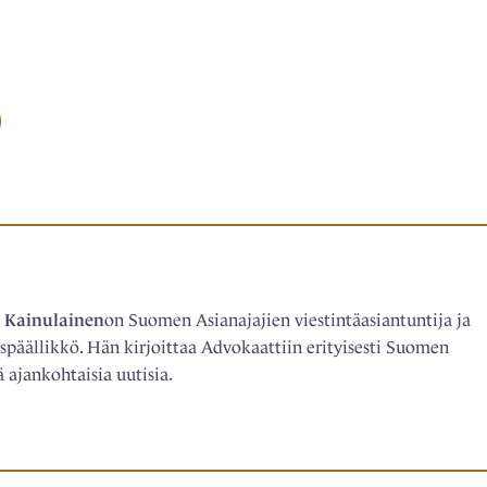
 Kainulainen
on Suomen Asianajajien viestintäasiantuntija ja
päällikkö. Hän kirjoittaa Advokaattiin erityisesti Suomen
ä ajankohtaisia uutisia.