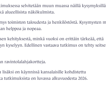
tkimuksessa selvitetään muun muassa näillä kysymyksillä
ekä alueellisista näkökulmista.
mys toimiston taloudesta ja henkilöstöstä. Kysymysten 
man helppoa ja nopeaa.
sen kehityksestä, minkä vuoksi on erittäin tärkeää, että
yn kyselyyn. Edellinen vastaava tutkimus on tehty seit
 ravintolalahjakortteja.
lisäksi on käynnissä kansalaisille kohdistettu
a tutkimuksista on luvassa alkuvuodesta 2026.