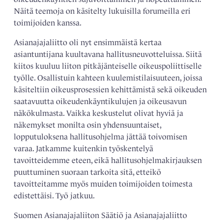
Näitä teemoja on käsitelty lukuisilla forumeilla eri
toimijoiden kanssa.
Asianajajaliitto oli nyt ensimmäistä kertaa
asiantuntijana kuultavana hallitusneuvotteluissa. Siitä
kiitos kuuluu liiton pitkäjänteiselle oikeuspoliittiselle
työlle. Osallistuin kahteen kuulemistilaisuuteen, joissa
käsiteltiin oikeusprosessien kehittämistä sekä oikeuden
saatavuutta oikeudenkäyntikulujen ja oikeusavun
näkökulmasta. Vaikka keskustelut olivat hyviä ja
näkemykset monilta osin yhdensuuntaiset,
lopputuloksena hallitusohjelma jättää toivomisen
varaa. Jatkamme kuitenkin työskentelyä
tavoitteidemme eteen, eikä hallitusohjelmakirjauksen
puuttuminen suoraan tarkoita sitä, etteikö
tavoitteitamme myös muiden toimijoiden toimesta
edistettäisi. Työ jatkuu.
Suomen Asianajajaliiton Säätiö ja Asianajajaliitto