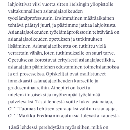
lahjoittivat viisi vuotta sitten Helsingin yliopistolle
valtakunnallisen asianajajaoikeuden
työelämäprofessuurin. Ensimmäinen määräaikainen
tehtävä päättyi juuri, ja päätimme jatkaa lahjoitusta.
Asianajajaoikeuden työelämäprofessorin tehtävänä on
asianajajaoikeuden opetuksen ja tutkimuksen
lisääminen. Asianajajaoikeutta on tutkittu vielä
verrattain vähän, joten tutkimukselle on suuri tarve.
Opetuksessa korostuvat erityisesti asianajajaetiikka,
asianajajan päämiehen edustaminen toimeksiannoissa
ja eri prosesseissa. Opiskelijat ovat osallistuneet
innokkaasti asianajajaoikeuden kursseille ja
graduseminaareihin. Aihepiiri on koettu
mielenkiintoiseksi ja myöhempää työelämää
palvelevaksi. Tästä lehdestä voitte lukea asianajaja,
OTT
Tuomas Lehtisen
seuraajaksi valitun asianajaja,
OTT
Markku Fredmanin
ajatuksia tulevasta kaudesta.
Tässä lehdessä perehdytään myös siihen, mikä on