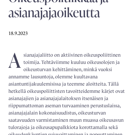
asianajajaoikeutta
18.9.2023
A
sianajajaliitto on aktiivinen oikeuspoliittinen
toimija. Tehtäviimme kuuluu oikeusolojen ja
oikeusturvan kehittäminen, minkä vuoksi
annamme lausuntoja, olemme kuultavana
asiantuntijakuulemisissa ja teemme aloitteita. Tällä
hetkellä oikeuspoliittisten tavoitteidemme kärjet ovat
asianajajien ja asianajajalaitoksen itsenäisen ja
riippumattoman aseman turvaaminen perustuslaissa,
asianajajalain kokonaisuudistus, oikeusturvan
saatavuuden varmistaminen muun muassa oikeusavun
tulorajoja ja oikeusapupalkkiota korottamalla sekä
oikeudenkäyntien sujuvoittaminen ja nopeuttaminen.