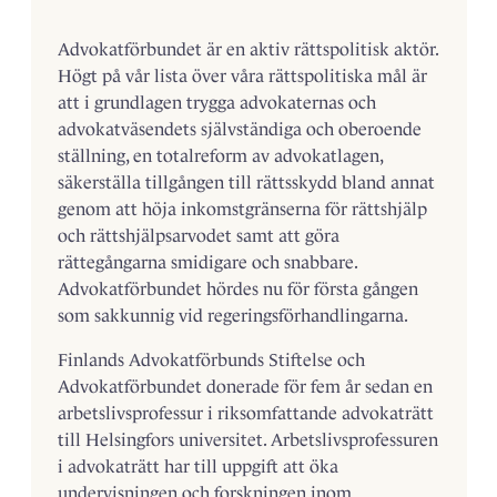
Advokatförbundet är en aktiv rättspolitisk aktör.
Högt på vår lista över våra rättspolitiska mål är
att i grundlagen trygga advokaternas och
advokatväsendets självständiga och oberoende
ställning, en totalreform av advokatlagen,
säkerställa tillgången till rättsskydd bland annat
genom att höja inkomstgränserna för rättshjälp
och rättshjälpsarvodet samt att göra
rättegångarna smidigare och snabbare.
Advokatförbundet hördes nu för första gången
som sakkunnig vid regeringsförhandlingarna.
Finlands Advokatförbunds Stiftelse och
Advokatförbundet donerade för fem år sedan en
arbetslivsprofessur i riksomfattande advokaträtt
till Helsingfors universitet. Arbetslivsprofessuren
i advokaträtt har till uppgift att öka
undervisningen och forskningen inom