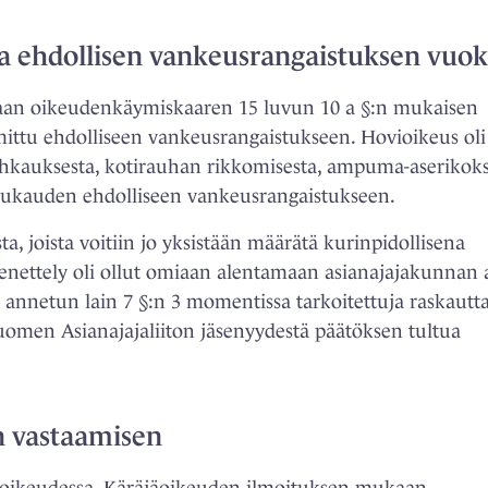
sta ehdollisen vankeusrangaistuksen vuok
ntaan oikeudenkäymiskaaren 15 luvun 10 a §:n mukaisen
mittu ehdolliseen vankeusrangaistukseen. Hovioikeus oli
uhkauksesta, kotirauhan rikkomisesta, ampuma-aserikoks
ukauden ehdolliseen vankeusrangaistukseen.
a, joista voitiin jo yksistään määrätä kurinpidollisena
nettely oli ollut omiaan alentamaan asianajajakunnan 
a annetun lain 7 §:n 3 momentissa tarkoitettuja raskautta
 Suomen Asianajajaliiton jäsenyydestä päätöksen tultua
n vastaamisen