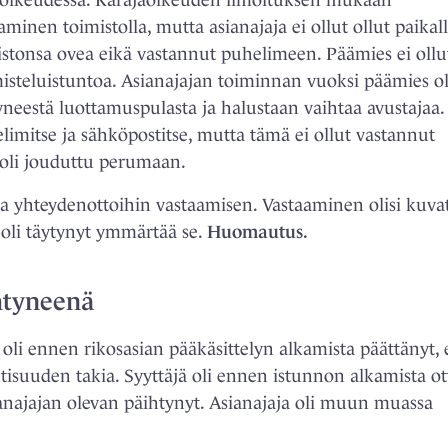
räjäoikeudessa. Käräjäoikeuden ilmoituksen mukaan
minen toimistolla, mutta asianajaja ei ollut ollut paikall
stonsa ovea eikä vastannut puhelimeen. Päämies ei ollu
isteluistuntoa. Asianajajan toiminnan vuoksi päämies ol
neestä luottamuspulasta ja halustaan vaihtaa avustajaa.
elimitse ja sähköpostitse, mutta tämä ei ollut vastannut
 oli jouduttu perumaan.
ja yhteydenottoihin vastaamisen. Vastaaminen olisi kuva
n oli täytynyt ymmärtää se.
Huomautus.
ihtyneenä
 ennen rikosasian ­pääkäsittelyn alkamista päättänyt, 
ntisuuden takia. Syyttäjä oli ennen istunnon alkamista o
anajajan olevan päihtynyt. Asianajaja oli muun muassa