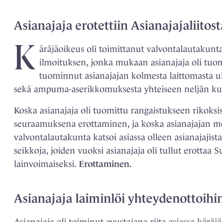
Asianajaja erotettiin Asianajajaliito
K
äräjäoikeus oli toimittanut valvontalautaku
ilmoituksen, jonka mukaan asianajaja oli tuo
tuominnut asianajajan kolmesta laittomasta 
sekä ampuma-aserikkomuksesta yhteiseen neljän ku
Koska asianajaja oli tuomittu rangaistukseen rikoksist
seuraamuksena erottaminen, ja koska asianajajan me
valvontalautakunta katsoi asiassa olleen asianajajist
seikkoja, joiden vuoksi asianajaja oli tullut erottaa
lainvoimaiseksi.
Erottaminen.
Asianajaja laiminlöi yhteydenottoihi