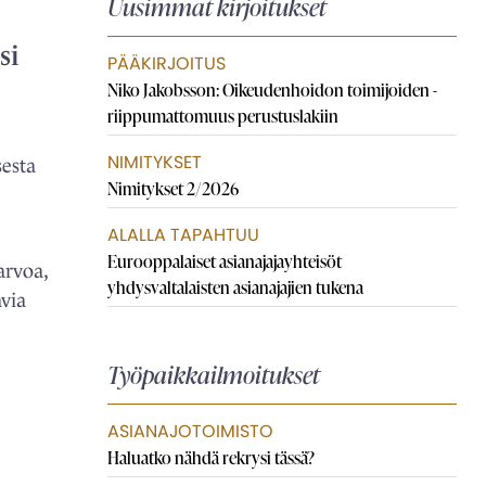
Uusimmat kirjoitukset
si
PÄÄKIRJOITUS
Niko Jakobsson: Oikeudenhoidon toimijoiden ­
riippumattomuus perustuslakiin
NIMITYKSET
esta
Nimitykset 2/2026
ALALLA TAPAHTUU
Eurooppalaiset asianajaja­yhteisöt
arvoa,
yhdysvaltalaisten asianajajien tukena
via
Työpaikkailmoitukset
ASIANAJOTOIMISTO
Haluatko nähdä rekrysi tässä?