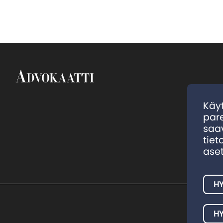
Käy
par
saa
tiet
aset
HY
H