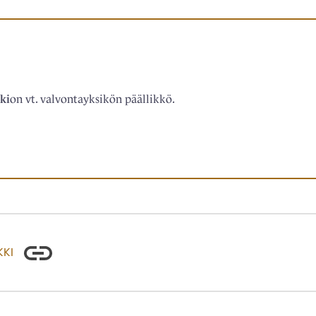
ki
on vt. valvontayksikön päällikkö.
KKI