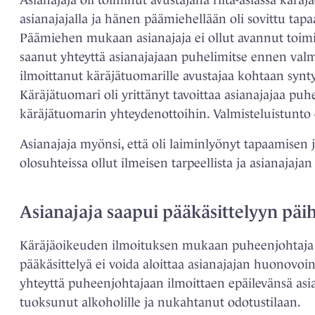
Asianajaja oli toiminut avustajana riita-asiassa kä
asianajajalla ja hänen päämiehellään oli sovittu tapaa
Päämiehen mukaan asianajaja ei ollut avannut toimi
saanut yhteyttä asianajajaan puhelimitse ennen valm
ilmoittanut käräjätuomarille avustajaa kohtaan synty
Käräjätuomari oli yrittänyt tavoittaa asianajajaa puh
käräjätuomarin yhteydenottoihin. Valmisteluistunto
Asianajaja myönsi, että oli laiminlyönyt tapaamisen 
olosuhteissa ollut ilmeisen tarpeellista ja asianajaja
Asianajaja saapui pääkäsittelyyn pä
Käräjäoikeuden ilmoituksen mukaan puheenjohtaja oli
pääkäsittelyä ei voida aloittaa asianajajan huonovoi
yhteyttä puheenjohtajaan ilmoittaen epäilevänsä asi
tuoksunut alkoholille ja nukahtanut odotustilaan.