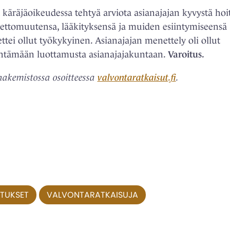
a käräjäoikeudessa tehtyä arviota asianajajan kyvystä hoi
unettomuutensa, lääkityksensä ja muiden esiintymiseensä
ttei ollut työkykyinen. Asianajajan menettely oli ollut
ntämään luottamusta asianajajakuntaan.
Varoitus.
hakemistossa osoitteessa
valvontaratkaisut.fi
.
ITUKSET
VALVONTARATKAISUJA