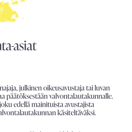
ta-asiat
najaja, julkinen oikeusavustaja tai luvan
taa päätöksestään valvontalautakunnalle.
oku edellä mainituista avustajista
valvontalautakunnan käsiteltäväksi.