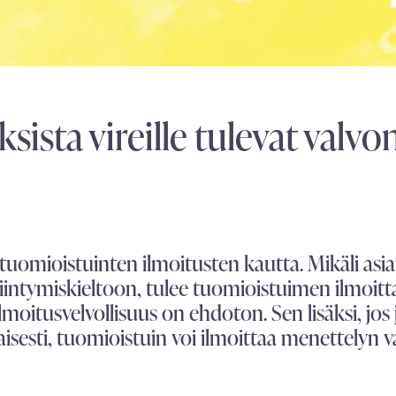
ista vireille tulevat valvon
s tuomioistuinten ilmoitusten kautta. Mikäli asia
intymiskieltoon, tulee tuomio­istuimen ilmoit
oitusvelvollisuus on ehdoton. Sen lisäksi, jos j
isesti, tuomioistuin voi ilmoittaa menettelyn 