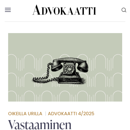
Siirry sisältöön
Advokaatti etusivulle
Avaa valikko
Valikon voit myös sulkea painamalla escape-
OIKEILLA URILLA
|
ADVOKAATTI 4/2025
Vastaaminen