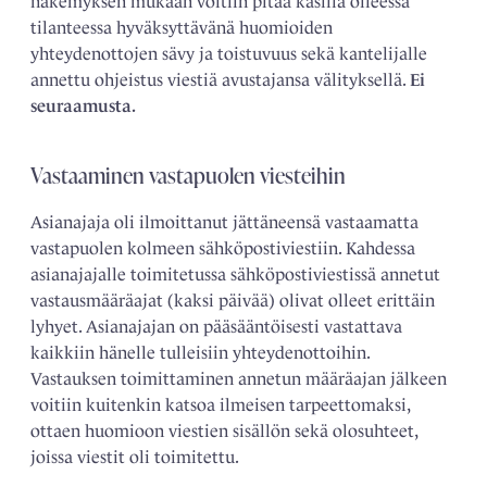
näkemyksen mukaan voitiin pitää käsillä olleessa
tilanteessa hyväksyttävänä huomioiden
yhteydenottojen sävy ja toistuvuus sekä kantelijalle
annettu ohjeistus viestiä avustajansa välityksellä.
Ei
seuraamusta.
Vastaaminen vastapuolen viesteihin
Asianajaja oli ilmoittanut jättäneensä vastaamatta
vastapuolen kolmeen sähköpostiviestiin. Kahdessa
asianajajalle toimitetussa sähköpostiviestissä annetut
vastausmääräajat (kaksi päivää) olivat olleet erittäin
lyhyet. Asianajajan on pääsääntöisesti vastattava
kaikkiin hänelle ­tulleisiin yhteydenottoihin.
Vastauksen toimittaminen annetun määräajan jälkeen
voitiin kuitenkin katsoa ilmeisen tarpeettomaksi,
ottaen huomioon viestien sisällön sekä olosuhteet,
joissa viestit oli toimitettu.