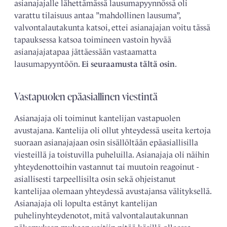
asianajajalle lähettämässä lausumapyynnössä oli
varattu tilaisuus antaa ”mahdollinen lausuma”,
valvontalautakunta katsoi, ettei asianajajan voitu tässä
tapauksessa katsoa toimineen vastoin hyvää
asianajajatapaa jättäessään vastaamatta
lausumapyyntöön.
Ei seuraamusta tältä osin
.
Vastapuolen epäasiallinen viestintä
Asianajaja oli toiminut kantelijan vastapuolen
avustajana. Kantelija oli ollut yhteydessä useita kertoja
suoraan asianajajaan osin sisällöltään epäasiallisilla
viesteillä ja toistuvilla puheluilla. Asianajaja oli näihin
yhteydenottoihin vastannut tai muutoin reagoinut ­
asiallisesti tarpeellisilta osin sekä ohjeistanut
kantelijaa olemaan yhteydessä avustajansa välityksellä.
­Asianajaja oli lopulta estänyt kantelijan
puhelinyhteydenotot, mitä valvontalautakunnan