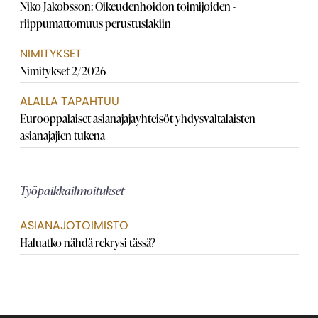
Niko Jakobsson: Oikeudenhoidon toimijoiden ­
riippumattomuus perustuslakiin
NIMITYKSET
Nimitykset 2/2026
ALALLA TAPAHTUU
Eurooppalaiset asianajaja­yhteisöt yhdysvaltalaisten
asianajajien tukena
Työpaikkailmoitukset
ASIANAJOTOIMISTO
Haluatko nähdä rekrysi tässä?