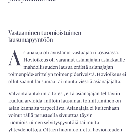
Vastaaminen tuomioistuimen
lausumapyyntöön
A
sianajaja oli avustanut vastaajaa rikosasiassa.
Hovioikeus oli varannut asianajajan asiakkaalle
mahdollisuuden lausua eräistä asianajajan
toimen­pide-erittelyn toimenpideriveistä. Hovioikeus ei
ollut saanut lausumaa tai muuta viestiä asianajajalta.
Valvontalautakunta totesi, että asianajajan tehtäviin
kuuluu arvioida, milloin lausuman toimittaminen on
asian kannalta tarpeellista. Asianajaja ei kuitenkaan
voinut tällä perusteella sivuuttaa täysin
tuomioistuimen selvityspyyntöjä tai muita
yhteydenottoja. Ottaen huomioon, että hovioikeuden