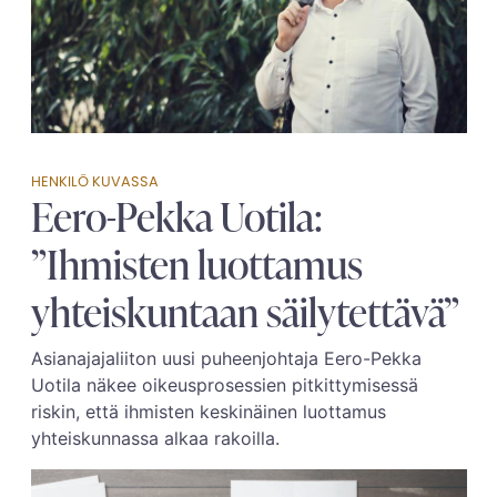
HENKILÖ KUVASSA
Eero-Pekka Uotila:
”Ihmisten luottamus
yhteiskuntaan säilytettävä”
Asianajajaliiton uusi puheenjohtaja Eero-Pekka
Uotila näkee oikeusprosessien pitkittymisessä
riskin, että ihmisten keskinäinen luottamus
yhteiskunnassa alkaa rakoilla.