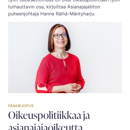
turhauttavin osa, kirjoittaa Asianajajaliiton
puheenjohtaja Hanna Räihä-Mäntyharju.
PÄÄKIRJOITUS
Oikeuspolitiikkaa ja
asianajajaoikeutta