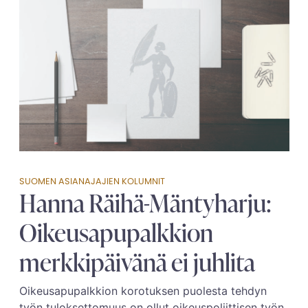
SUOMEN ASIANAJAJIEN KOLUMNIT
Hanna Räihä-Mäntyharju:
Oikeusapupalkkion
merkkipäivänä ei juhlita
Oikeusapupalkkion korotuksen puolesta tehdyn
työn tuloksettomuus on ollut oikeuspoliittisen työn