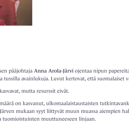
sen pääjohtaja
Anna Arola-Järvi
ojentaa nipun papereita
 tussilla avainlukuja. Luvut kertovat, että suomalaiset v
asvavat, mutta resurssit eivät.
n määrä on kasvanut, ulkomaalaistaustaisten tutkintavan
-Järven mukaan syyt liittyvät muun muassa aiempien hal
ja tuomioistuinten muuttuneeseen linjaan.