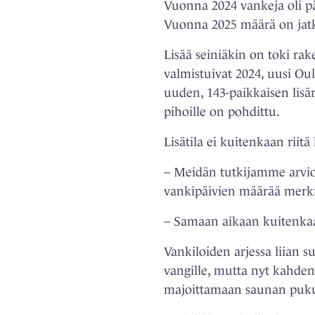
Vuonna 2024 vankeja oli pä
Vuonna 2025 määrä on jatk
Lisää seiniäkin on toki ra
valmistuivat 2024, uusi Ou
uuden, 143-paikkaisen lis
pihoille on pohdittu.
Lisätila ei kuitenkaan riit
– Meidän tutkijamme arvio
vankipäivien määrää merkitt
– Samaan aikaan kuitenka
Vankiloiden arjessa liian 
vangille, mutta nyt kahden
majoittamaan saunan pukuh