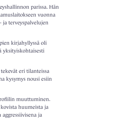
veyshallinnon parissa. Hän
uraamuslaitokseen vuonna
 ja terveyspalvelujen
en kirjahyllyssä oli
 yksityiskohtaisesti
tekevät eri tilanteissa
ama kysymys nousi esiin
profiilin muuttuminen.
 kovista huumeista ja
aggressiivisena ja