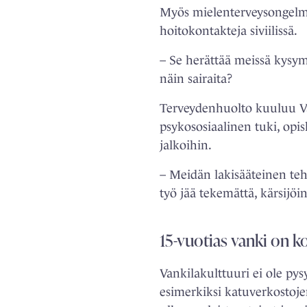
Myös mielenterveysongelmat
hoitokontakteja siviilissä.
– Se herättää meissä kysym
näin sairaita?
Terveydenhuolto kuuluu Va
psykososiaalinen tuki, opis
jalkoihin.
– Meidän lakisääteinen te
työ jää tekemättä, kärsijöi
15-vuotias vanki on 
Vankilakulttuuri ei ole py
esimerkiksi katuverkostoj