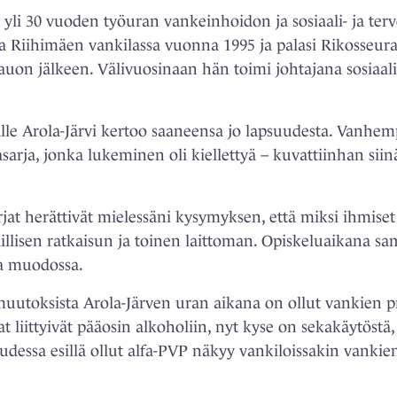
 yli 30 vuoden työuran vankeinhoidon ja sosiaali- ja ter
jana Riihimäen vankilassa vuonna 1995 ja palasi Rikosse
n jälkeen. Välivuosinaan hän toimi johtajana sosiaali-
le Arola-Järvi kertoo saaneensa jo lapsuudesta. Vanhempi
asarja, jonka lukeminen oli kiellettyä – kuvattiinhan siinä
irjat herättivät mielessäni kysymyksen, että miksi ihmiset 
 laillisen ratkaisun ja toinen laittoman. Opiskeluaikana s
a muodossa.
muutoksista Arola-Järven uran aikana on ollut vankien 
 liittyivät pääosin alkoholiin, nyt kyse on sekakäytöstä,
essa esillä ollut alfa-PVP näkyy vankiloissakin vankien 