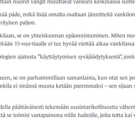
ittäin nuoret vangit muuttavat vankien keskinäisiä suhte
ää päde, mikä lisää omalta osaltaan jännitteitä vankiloi
rityisen paljon.
ankilaan, se on yhteiskunnan epäonnistuminen. Miten m
kään 15-vuo-tiaalle ei tee hyvää viettää aikaa vankilassa
nologien ajatusta ”käyttäytymisen syväjäädytyksestä”, jo
imeen, se on parhaimmillaan samanlaista, kun otat sen po
kila ei sinänsä muuta ketään paremmaksi – sen sijaan s
odella päättäväisesti tekemään uusintarikollisuutta vähe
ä se toimisi vastapainona niille haitoille, joita totta kai