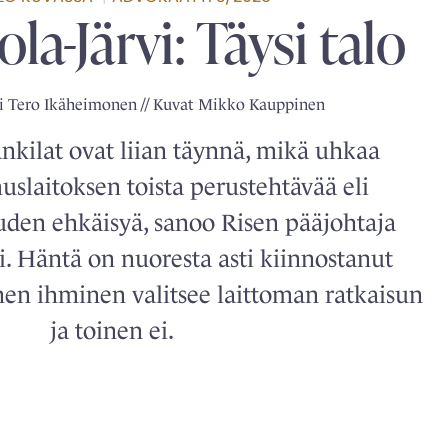
la-Järvi: Täysi talo
i Tero Ikäheimonen // Kuvat Mikko Kauppinen
nkilat ovat liian täynnä, mikä uhkaa
slaitoksen toista perustehtävää eli
uden ehkäisyä, sanoo Risen pääjohtaja
i. Häntä on nuoresta asti kiinnostanut
nen ihminen valitsee laittoman ratkaisun
ja toinen ei.