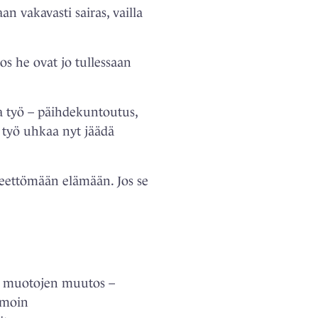
n vakavasti sairas, vailla
s he ovat jo tullessaan
 työ – päihdekuntoutus,
e työ uhkaa nyt jäädä
eettömään elämään. Jos se
en muotojen muutos –
amoin