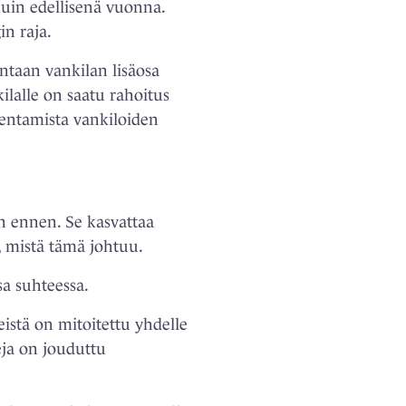
kuin edellisenä vuonna.
n raja.
ntaan vankilan lisäosa
ilalle on saatu rahoitus
entamista vankiloiden
n ennen. Se kasvattaa
a, mistä tämä johtuu.
a suhteessa.
istä on mitoitettu yhdelle
eja on jouduttu