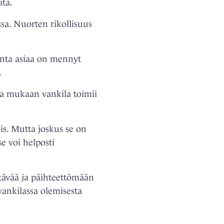
ita.
ssa. Nuorten rikollisuus
onta asiaa on mennyt
.
nka mukaan vankila toimii
is. Mutta joskus se on
e voi helposti
ntävää ja päihteettömään
 vankilassa olemisesta