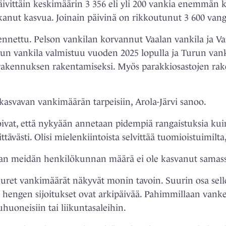
ivittäin keskimäärin 3 356 eli yli 200 vankia enemmän 
anut kasvua. Joinain päivinä on rikkoutunut 3 600 vangi
kennettu. Pelson vankilan korvannut Vaalan vankila ja Va
lun vankila valmistuu vuoden 2025 lopulla ja Turun vank
ärakennuksen rakentamiseksi. Myös parakkiosastojen rak
ä kasvavan vankimäärän tarpeisiin, Arola-Järvi sanoo.
ivat, että nykyään annetaan pidempiä rangaistuksia kui
ävästi. Olisi mielenkiintoista selvittää tuomioistuimilt
an meidän henkilökunnan määrä ei ole kasvanut samass
suuret vankimäärät näkyvät monin tavoin. Suurin osa selle
 hengen sijoitukset ovat arkipäivää. Pahimmillaan vank
uoneisiin tai liikuntasaleihin.