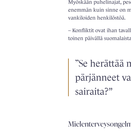
Myöskään puhelinajat, pese
enemmän kuin sinne on mito
vankiloiden henkilöstöä.
– Konfliktit ovat ihan taval
toinen päivällä suomalaista 
”S
e herättää 
pärjänneet va
sairaita?”
Mielenterveysongelm