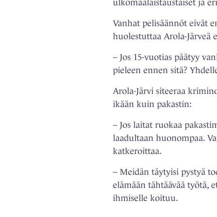
ulkomaalaistaustaiset ja er
Vanhat pelisäännöt eivät en
huolestuttaa Arola-Järveä e
– Jos 15-vuotias päätyy v
pieleen ennen sitä? Yhdelle
Arola-Järvi siteeraa krimi
ikään kuin pakastin:
– Jos laitat ruokaa pakast
laadultaan huonompaa. Van
katkeroittaa.
– Meidän täytyisi pystyä t
elämään tähtäävää työtä, ett
ihmiselle koituu.