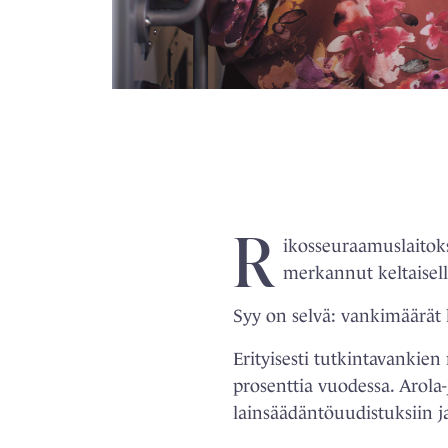
R
ikosseuraamuslaitok
merkannut keltaisella
Syy on selvä: vankimäärät k
Erityisesti tutkintavankie
prosenttia vuodessa. Arola
lainsäädäntöuudistuksiin 