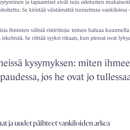
ytyminen ja tapaamiset eivät suju odotusten mukaisesti
itettu. Se kiristää väistämättä tunnelmaa vankiloissa –
lisia ihmisten välisiä ristiriitoja: toinen haluaa kuunnella
iskelmää. Se riittää syyksi riitaan, kun pinnat ovat lyhyet
meissä kysymyksen: miten ihmee
paudessa, jos he ovat jo tullessa
at ja
uudet päihteet vankiloiden arkea