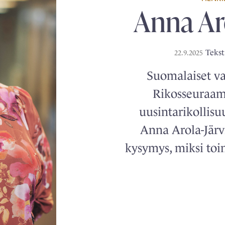
Anna Aro
Tekst
22.9.2025
Suomalaiset va
Rikosseuraamu
uusintarikollisu
Anna Arola-Järv
kysymys, miksi toi