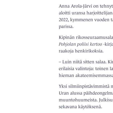
Anna Arola-Järvi on tehnyt
aloitti uransa harjoitteli
2022, kymmenen vuoden tauo
parissa.
Kipinän rikosseuraamusalal
Pohjolan poliisi kertoo
-kirj
raakoja henkirikoksia.
– Luin niitä sitten salaa. K
erilaisia valintoja: toinen
hieman akateemisemmass
Yksi silmiinpistävimmistä 
Uran alussa päihdeongelmat
muuntohuumeista. Julkisuud
sekavana käytöksenä.