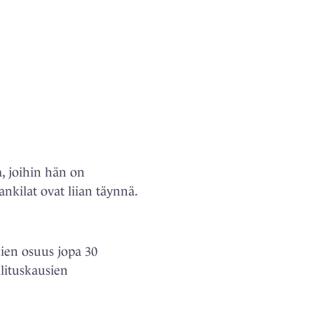
, joihin hän on
ankilat ovat liian täynnä.
kien osuus jopa 30
lituskausien