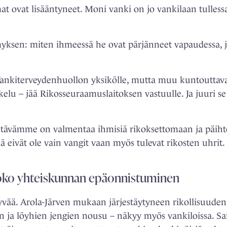
 ovat lisääntyneet. Moni vanki on jo vankilaan tullessaa
yksen: miten ihmeessä he ovat pärjänneet vapaudessa, jo
nkiterveydenhuollon yksikölle, mutta muu kuntouttava
kelu – jää Rikosseuraamuslaitoksen vastuulle. Ja juuri s
htävämme on valmentaa ihmisiä rikoksettomaan ja päiht
nä eivät ole vain vangit vaan myös tulevat rikosten uhrit.
koko
yhteiskunnan epäonnistuminen
syvää. Arola-Järven mukaan järjestäytyneen rikollisuud
en ja löyhien jengien nousu – näkyy myös vankiloissa. S