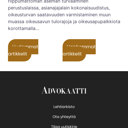
riippumattoman aseman turvaaminen
perustuslaissa, asianajajalain kokonaisuudistus,
oikeusturvan saatavuuden varmistaminen muun
muassa oikeusavun tulorajoja ja oikeusapupalkkiota
korottamalla…
Artikkelien selaus
Uudemmat
Vanhemmat
artikkelit
artikkelit
Lehtiarkisto
Ota yhteyttä
Tilaa uutiskirje