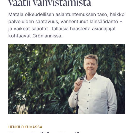
vaatii vahvistamista
Matala oikeudellisen asiantuntemuksen taso, heikko
palveluiden saatavuus, vanhentunut lainsäädäntö –
ja vaikeat sääolot. Tällaisia haasteita asianajajat
kohtaavat Grönlannissa.
HENKILÖ KUVASSA