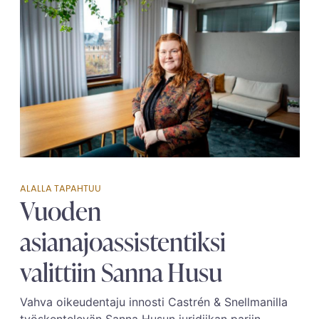
ALALLA TAPAHTUU
Vuoden
asianajoassistentiksi
valittiin Sanna Husu
Vahva oikeudentaju innosti Castrén & ­Snellmanilla
työskentelevän Sanna Husun juridiikan pariin.