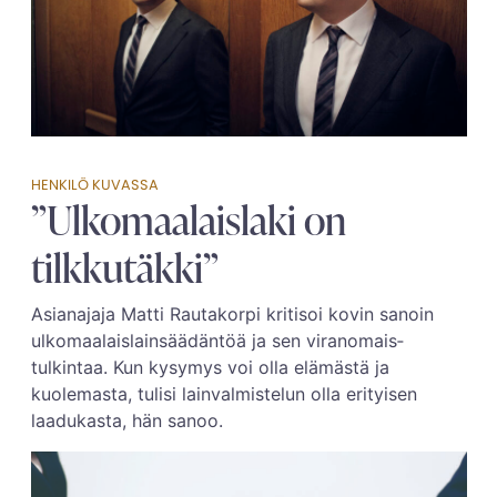
HENKILÖ KUVASSA
”Ulkomaalaislaki on
tilkkutäkki”
Asianajaja Matti Rautakorpi kritisoi kovin sanoin
ulkomaalais­­lainsäädäntöä ja sen viranomais­
tulkintaa. Kun kysymys voi olla elämästä ja
kuolemasta, tulisi lain­­valmistelun olla erityisen
laadukasta, hän sanoo.