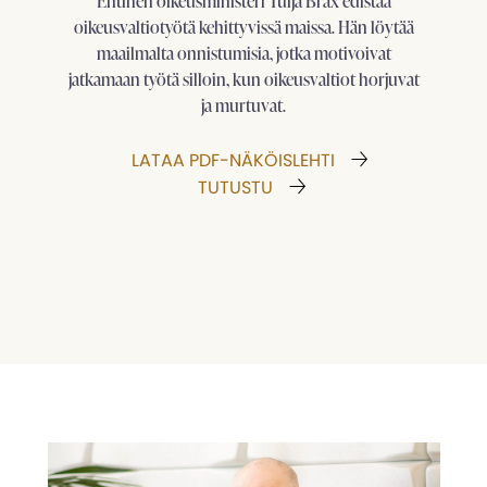
Entinen oikeusministeri Tuija Brax edistää
oikeusvaltiotyötä kehittyvissä maissa. Hän löytää
maailmalta onnistumisia, jotka motivoivat
jatkamaan työtä silloin, kun oikeusvaltiot horjuvat
ja murtuvat.
LATAA PDF-NÄKÖISLEHTI
TUTUSTU