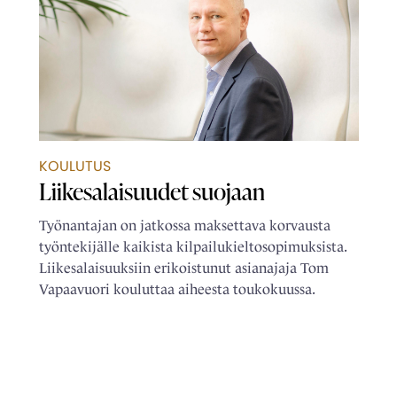
KOULUTUS
Liike­salaisuudet suojaan
Työnantajan on jatkossa ­mak­set­tava korvausta
työntekijälle kaikista kilpailukieltosopimuksista.
Liikesalaisuuksiin erikoistunut asianajaja Tom
Vapaavuori kouluttaa aiheesta toukokuussa.