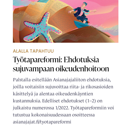
ALALLA TAPAHTUU
Työtapareformi: Ehdotuksia
sujuvampaan oikeudenhoitoon
Palstalla esitellään Asianajajaliiton ehdotuksia,
joilla voitaisiin sujuvoittaa riita- ja rikosasioiden
käsittelyä ja alentaa oikeudenkäyntien
kustannuksia. Edelliset ehdotukset (1–2) on
julkaistu numerossa 1/2022. Työtapa­reformiin voi
tutustua kokonaisuudessaan osoitteessa
asianajajat.fi/tyotapareformi