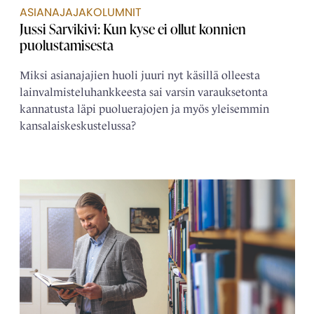
ASIANAJAJAKOLUMNIT
Jussi Sarvikivi: Kun kyse ei ollut konnien
puolustamisesta
Miksi asianajajien huoli juuri nyt käsillä olleesta
lainvalmisteluhankkeesta sai varsin varauksetonta
kannatusta läpi puoluerajojen ja myös yleisemmin
kansalaiskeskustelussa?