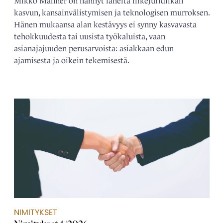
Mikko Manner on nähnyt läheltä liikejuridiikan
kasvun, kansainvälistymisen ja teknologisen murroksen.
Hänen mukaansa alan kestävyys ei synny kasvavasta
tehokkuudesta tai uusista työkaluista, vaan
asianajajuuden perusarvoista: asiakkaan edun
ajamisesta ja oikein tekemisestä.
NIMITYKSET