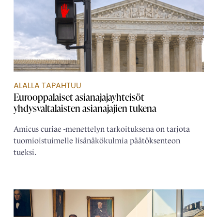
ALALLA TAPAHTUU
Eurooppalaiset asianajaja­yhteisöt
yhdysvaltalaisten asianajajien tukena
Amicus curiae -menettelyn tarkoituksena on tarjota
tuomioistuimelle lisänäkökulmia päätöksenteon
tueksi.