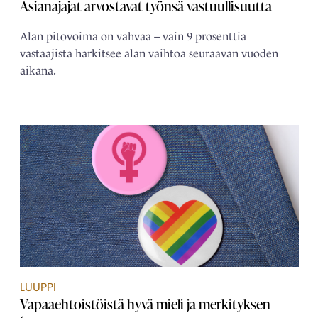
Asianajajat arvostavat työnsä vastuullisuutta
Alan pitovoima on vahvaa – vain 9 prosenttia
vastaajista harkitsee alan vaihtoa seuraavan vuoden
aikana.
LUUPPI
Vapaaehtoistöistä hyvä mieli ja merkityksen