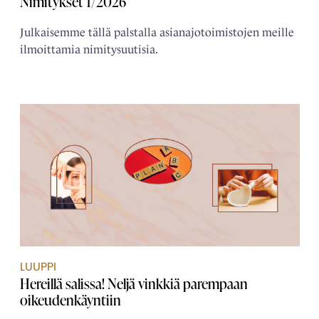
Nimitykset 1/2026
Julkaisemme tällä palstalla asianajotoimistojen meille
ilmoittamia nimitysuutisia.
LUUPPI
Hereillä salissa! Neljä vinkkiä parempaan
oikeudenkäyntiin