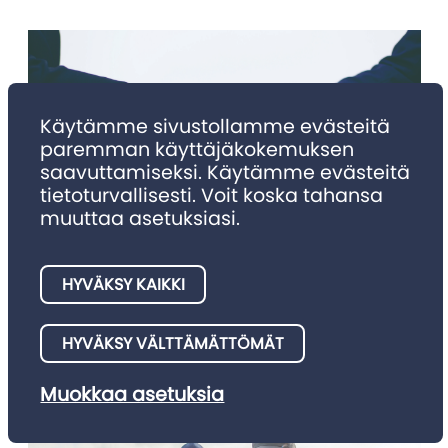
Käytämme sivustollamme evästeitä
paremman käyttäjäkokemuksen
saavuttamiseksi. Käytämme evästeitä
tietoturvallisesti. Voit koska tahansa
muuttaa asetuksiasi.
NIMITYKSET
Nimitykset 4/2025
HYVÄKSY KAIKKI
Julkaisemme tällä palstalla asianajotoimistojen meille
HYVÄKSY VÄLTTÄMÄTTÖMÄT
ilmoittamia nimitysuutisia.
Muokkaa asetuksia