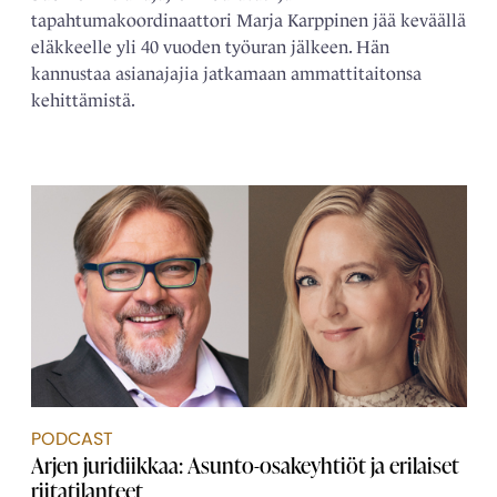
tapahtumakoordinaattori Marja Karppinen jää keväällä
eläkkeelle yli 40 vuoden työuran jälkeen. Hän
kannustaa asianajajia jatkamaan ammattitaitonsa
kehittämistä.
PODCAST
Arjen juridiikkaa: Asunto-osakeyhtiöt ja erilaiset
riitatilanteet