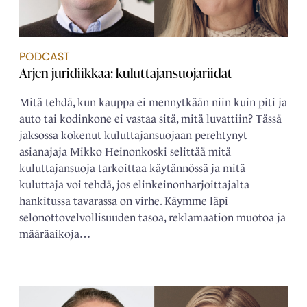
PODCAST
Arjen juridiikkaa: kuluttajansuojariidat
Mitä tehdä, kun kauppa ei mennytkään niin kuin piti ja
auto tai kodinkone ei vastaa sitä, mitä luvattiin? Tässä
jaksossa kokenut kuluttajansuojaan perehtynyt
asianajaja Mikko Heinonkoski selittää mitä
kuluttajansuoja tarkoittaa käytännössä ja mitä
kuluttaja voi tehdä, jos elinkeinonharjoittajalta
hankitussa tavarassa on virhe. Käymme läpi
selonottovelvollisuuden tasoa, reklamaation muotoa ja
määräaikoja…