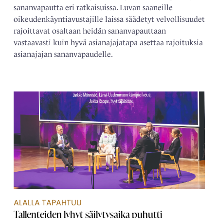
sananvapautta eri ratkaisuissa. Luvan saaneille
oikeudenkäyntiavustajille laissa säädetyt velvollisuudet
rajoittavat osaltaan heidän sananvapauttaan
vastaavasti kuin hyvä asianajajatapa asettaa rajoituksia
asianajajan sananvapaudelle.
ALALLA TAPAHTUU
Tallenteiden lyhyt säilytysaika puhutti