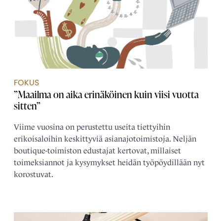
FOKUS
”Maailma on aika erinäköinen kuin viisi vuotta
sitten”
Viime vuosina on perustettu useita tiettyihin
erikoisaloihin keskittyviä asianajotoimistoja. Neljän
boutique-toimiston edustajat kertovat, millaiset
toimeksiannot ja kysymykset heidän työpöydillään nyt
korostuvat.