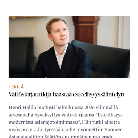
TEKIJÄ
Väitöskirjatutkija haastaa esteellisyyssääntelyn
Henri Halila puolusti helmikuussa 2026 ylimmällä
arvosanalla hyväksyttyä väitöskirjaansa ”Esteellisyys
modernissa asianajotoiminnassa”. Hän tutki aihetta
myös pro gradu -työssään, jolle myönnettiin Suomen
Asianajajaliiton Säätiön ensimmäinen pro gradu -