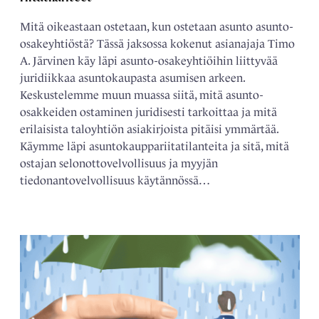
Mitä oikeastaan ostetaan, kun ostetaan asunto asunto-
osakeyhtiöstä? Tässä jaksossa kokenut asianajaja Timo
A. Järvinen käy läpi asunto-osakeyhtiöihin liittyvää
juridiikkaa asuntokaupasta asumisen arkeen.
Keskustelemme muun muassa siitä, mitä asunto-
osakkeiden ostaminen juridisesti tarkoittaa ja mitä
erilaisista taloyhtiön asiakirjoista pitäisi ymmärtää.
Käymme läpi asuntokauppariitatilanteita ja sitä, mitä
ostajan selonottovelvollisuus ja myyjän
tiedonantovelvollisuus käytännössä…