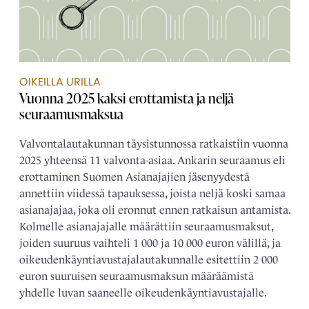
OIKEILLA URILLA
Vuonna 2025 kaksi erottamista ja neljä
seuraamusmaksua
Valvontalautakunnan täysistunnossa ratkaistiin vuonna
2025 yhteensä 11 valvonta-asiaa. Ankarin seuraamus eli
erottaminen Suomen Asianajajien jäsenyydestä
annettiin viidessä tapauksessa, joista neljä koski samaa
asianajajaa, joka oli eronnut ennen ratkaisun antamista.
Kolmelle asianajajalle määrättiin seuraamusmaksut,
joiden suuruus vaihteli 1 000 ja 10 000 euron välillä, ja
oikeudenkäyntiavustajalautakunnalle esitettiin 2 000
euron suuruisen seuraamusmaksun määräämistä
yhdelle luvan saaneelle oikeudenkäyntiavustajalle.