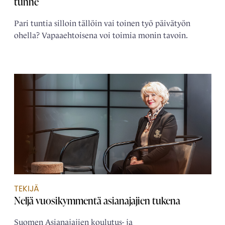
tunne
Pari tuntia silloin tällöin vai toinen työ päivätyön
ohella? Vapaaehtoisena voi toimia monin tavoin.
TEKIJÄ
Neljä ­vuosikymmentä ­asianajajien tukena
Suomen Asianajajien koulutus- ja