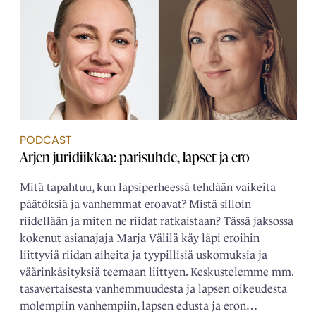
PODCAST
Arjen juridiikkaa: parisuhde, lapset ja ero
Mitä tapahtuu, kun lapsiperheessä tehdään vaikeita
päätöksiä ja vanhemmat eroavat? Mistä silloin
riidellään ja miten ne riidat ratkaistaan? Tässä jaksossa
kokenut asianajaja Marja Välilä käy läpi eroihin
liittyviä riidan aiheita ja tyypillisiä uskomuksia ja
väärinkäsityksiä teemaan liittyen. Keskustelemme mm.
tasavertaisesta vanhemmuudesta ja lapsen oikeudesta
molempiin vanhempiin, lapsen edusta ja eron…