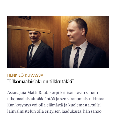
HENKILÖ KUVASSA
”Ulkomaalaislaki on tilkkutäkki”
Asianajaja Matti Rautakorpi kritisoi kovin sanoin
ulkomaalais­­lainsäädäntöä ja sen viranomais­tulkintaa.
Kun kysymys voi olla elämästä ja kuolemasta, tulisi
lain­­valmistelun olla erityisen laadukasta, hän sanoo.