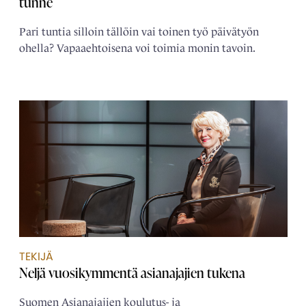
tunne
Pari tuntia silloin tällöin vai toinen työ päivätyön
ohella? Vapaaehtoisena voi toimia monin tavoin.
TEKIJÄ
Neljä ­vuosikymmentä ­asianajajien tukena
Suomen Asianajajien koulutus- ja