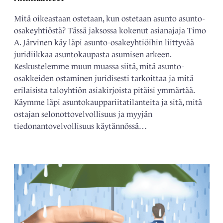
Mitä oikeastaan ostetaan, kun ostetaan asunto asunto-
osakeyhtiöstä? Tässä jaksossa kokenut asianajaja Timo
A. Järvinen käy läpi asunto-osakeyhtiöihin liittyvää
juridiikkaa asuntokaupasta asumisen arkeen.
Keskustelemme muun muassa siitä, mitä asunto-
osakkeiden ostaminen juridisesti tarkoittaa ja mitä
erilaisista taloyhtiön asiakirjoista pitäisi ymmärtää.
Käymme läpi asuntokauppariitatilanteita ja sitä, mitä
ostajan selonottovelvollisuus ja myyjän
tiedonantovelvollisuus käytännössä…