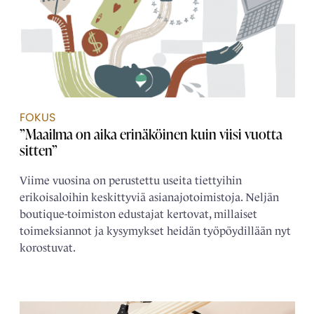
FOKUS
”Maailma on aika erinäköinen kuin viisi vuotta
sitten”
Viime vuosina on perustettu useita tiettyihin
erikoisaloihin keskittyviä asianajotoimistoja. Neljän
boutique-toimiston edustajat kertovat, millaiset
toimeksiannot ja kysymykset heidän työpöydillään nyt
korostuvat.