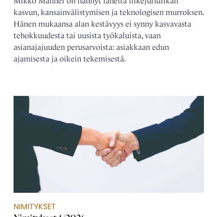
Mikko Manner on nähnyt läheltä liikejuridiikan
kasvun, kansainvälistymisen ja teknologisen murroksen.
Hänen mukaansa alan kestävyys ei synny kasvavasta
tehokkuudesta tai uusista työkaluista, vaan
asianajajuuden perusarvoista: asiakkaan edun
ajamisesta ja oikein tekemisestä.
NIMITYKSET