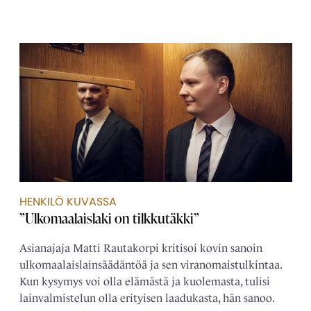
HENKILÖ KUVASSA
”Ulkomaalaislaki on tilkkutäkki”
Asianajaja Matti Rautakorpi kritisoi kovin sanoin
ulkomaalais­­lainsäädäntöä ja sen viranomais­tulkintaa.
Kun kysymys voi olla elämästä ja kuolemasta, tulisi
lain­­valmistelun olla erityisen laadukasta, hän sanoo.