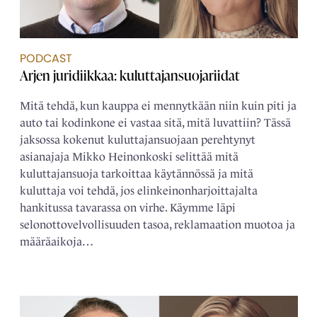
PODCAST
Arjen juridiikkaa: kuluttajansuojariidat
Mitä tehdä, kun kauppa ei mennytkään niin kuin piti ja
auto tai kodinkone ei vastaa sitä, mitä luvattiin? Tässä
jaksossa kokenut kuluttajansuojaan perehtynyt
asianajaja Mikko Heinonkoski selittää mitä
kuluttajansuoja tarkoittaa käytännössä ja mitä
kuluttaja voi tehdä, jos elinkeinonharjoittajalta
hankitussa tavarassa on virhe. Käymme läpi
selonottovelvollisuuden tasoa, reklamaation muotoa ja
määräaikoja…