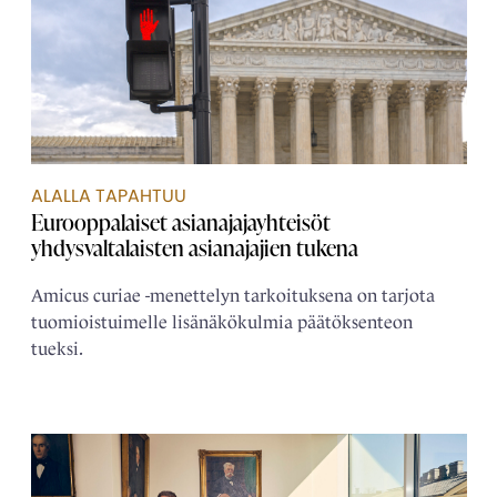
ALALLA TAPAHTUU
Eurooppalaiset asianajaja­yhteisöt
yhdysvaltalaisten asianajajien tukena
Amicus curiae -menettelyn tarkoituksena on tarjota
tuomioistuimelle lisänäkökulmia päätöksenteon
tueksi.