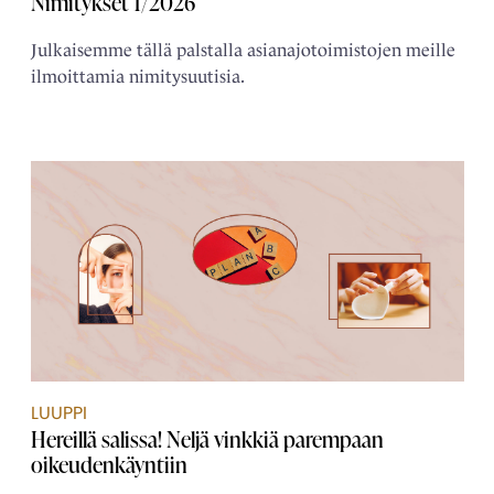
Nimitykset 1/2026
Julkaisemme tällä palstalla asianajotoimistojen meille
ilmoittamia nimitysuutisia.
LUUPPI
Hereillä salissa! Neljä vinkkiä parempaan
oikeudenkäyntiin