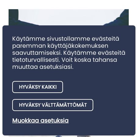
Käytämme sivustollamme evästeitä
paremman käyttäjäkokemuksen
saavuttamiseksi. Käytämme evästeitä
tietoturvallisesti. Voit koska tahansa
muuttaa asetuksiasi.
NIMITYKSET
Nimitykset 4/2025
HYVÄKSY KAIKKI
Julkaisemme tällä palstalla asianajotoimistojen meille
HYVÄKSY VÄLTTÄMÄTTÖMÄT
ilmoittamia nimitysuutisia.
Muokkaa asetuksia