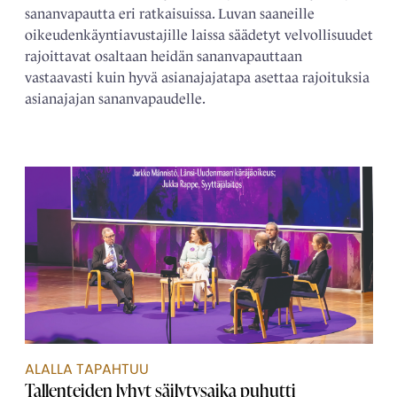
sananvapautta eri ratkaisuissa. Luvan saaneille
oikeudenkäyntiavustajille laissa säädetyt velvollisuudet
rajoittavat osaltaan heidän sananvapauttaan
vastaavasti kuin hyvä asianajajatapa asettaa rajoituksia
asianajajan sananvapaudelle.
ALALLA TAPAHTUU
Tallenteiden lyhyt säilytysaika puhutti