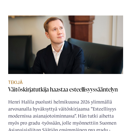
TEKIJÄ
Väitöskirjatutkija haastaa esteellisyyssääntelyn
Henri Halila puolusti helmikuussa 2026 ylimmällä
arvosanalla hyväksyttyä väitöskirjaansa ”Esteellisyys
modernissa asianajotoiminnassa”. Hän tutki aihetta
myös pro gradu -työssään, jolle myönnettiin Suomen
Asianajajaliiton Säätiön ensimmäinen pro gradu -