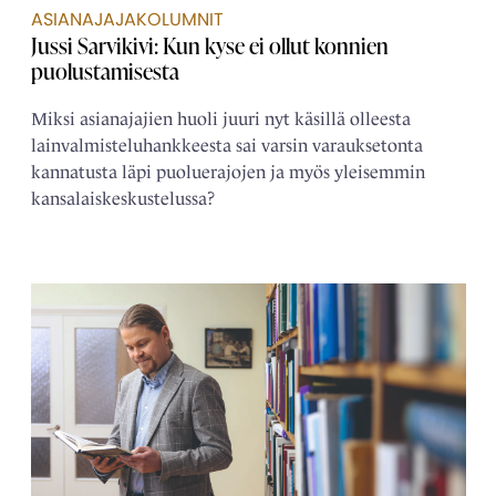
ASIANAJAJAKOLUMNIT
Jussi Sarvikivi: Kun kyse ei ollut konnien
puolustamisesta
Miksi asianajajien huoli juuri nyt käsillä olleesta
lainvalmisteluhankkeesta sai varsin varauksetonta
kannatusta läpi puoluerajojen ja myös yleisemmin
kansalaiskeskustelussa?