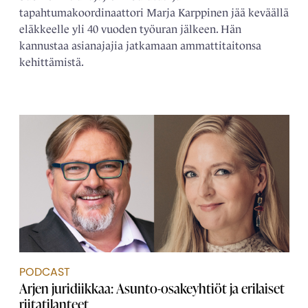
tapahtumakoordinaattori Marja Karppinen jää keväällä
eläkkeelle yli 40 vuoden työuran jälkeen. Hän
kannustaa asianajajia jatkamaan ammattitaitonsa
kehittämistä.
PODCAST
Arjen juridiikkaa: Asunto-osakeyhtiöt ja erilaiset
riitatilanteet