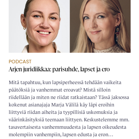
PODCAST
Arjen juridiikkaa: parisuhde, lapset ja ero
Mitä tapahtuu, kun lapsiperheessä tehdään vaikeita
päätöksiä ja vanhemmat eroavat? Mistä silloin
riidellään ja miten ne riidat ratkaistaan? Tässä jaksossa
kokenut asianajaja Marja Välilä käy läpi eroihin
liittyviä riidan aiheita ja tyypillisiä uskomuksia ja
väärinkäsityksiä teemaan liittyen. Keskustelemme mm.
tasavertaisesta vanhemmuudesta ja lapsen oikeudesta
molempiin vanhempiin, lapsen edusta ja eron…