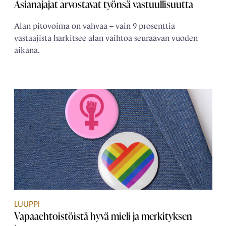
Asianajajat arvostavat työnsä vastuullisuutta
Alan pitovoima on vahvaa – vain 9 prosenttia
vastaajista harkitsee alan vaihtoa seuraavan vuoden
aikana.
LUUPPI
Vapaaehtoistöistä hyvä mieli ja merkityksen