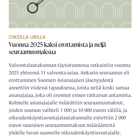
OIKEILLA URILLA
Vuonna 2025 kaksi erottamista ja neljä
seuraamusmaksua
Valvontalautakunnan täysistunnossa ratkaistiin vuonna
2025 yhteensä 11 valvonta-asiaa. Ankarin seuraamus eli
erottaminen Suomen Asianajajien jäsenyydestä
annettiin viidessä tapauksessa, joista neljä koski samaa
asianajajaa, joka oli eronnut ennen ratkaisun antamista.
Kolmelle asianajajalle määrättiin seuraamusmaksut,
joiden suuruus vaihteli 1 000 ja 10 000 euron välillä, ja
oikeudenkäyntiavustajalautakunnalle esitettiin 2 000
euron suuruisen seuraamusmaksun määräämistä
yhdelle luvan saaneelle oikeudenkäyntiavustajalle.