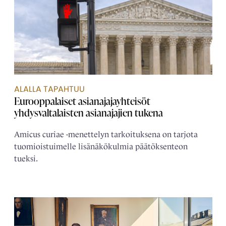
ALALLA TAPAHTUU
Eurooppalaiset asianajaja­yhteisöt
yhdysvaltalaisten asianajajien tukena
Amicus curiae -menettelyn tarkoituksena on tarjota
tuomioistuimelle lisänäkökulmia päätöksenteon
tueksi.