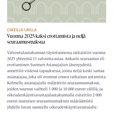
OIKEILLA URILLA
Vuonna 2025 kaksi erottamista ja neljä
seuraamusmaksua
Valvontalautakunnan täysistunnossa ratkaistiin vuonna
2025 yhteensä 11 valvonta-asiaa. Ankarin seuraamus eli
erottaminen Suomen Asianajajien jäsenyydestä
annettiin viidessä tapauksessa, joista neljä koski samaa
asianajajaa, joka oli eronnut ennen ratkaisun antamista.
Kolmelle asianajajalle määrättiin seuraamusmaksut,
joiden suuruus vaihteli 1 000 ja 10 000 euron välillä, ja
oikeudenkäyntiavustajalautakunnalle esitettiin 2 000
euron suuruisen seuraamusmaksun määräämistä
yhdelle luvan saaneelle oikeudenkäyntiavustajalle.