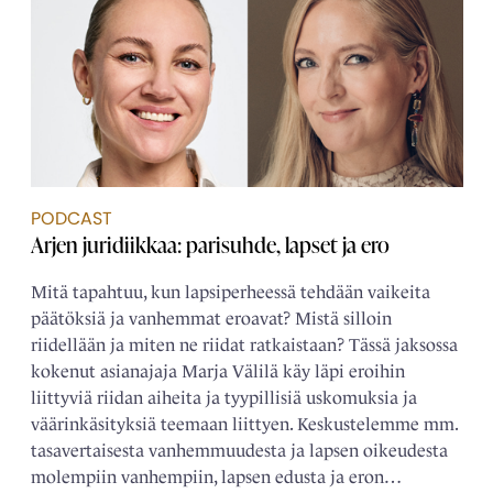
PODCAST
Arjen juridiikkaa: parisuhde, lapset ja ero
Mitä tapahtuu, kun lapsiperheessä tehdään vaikeita
päätöksiä ja vanhemmat eroavat? Mistä silloin
riidellään ja miten ne riidat ratkaistaan? Tässä jaksossa
kokenut asianajaja Marja Välilä käy läpi eroihin
liittyviä riidan aiheita ja tyypillisiä uskomuksia ja
väärinkäsityksiä teemaan liittyen. Keskustelemme mm.
tasavertaisesta vanhemmuudesta ja lapsen oikeudesta
molempiin vanhempiin, lapsen edusta ja eron…