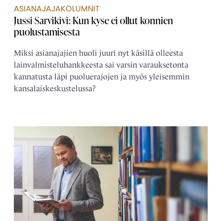
ASIANAJAJAKOLUMNIT
Jussi Sarvikivi: Kun kyse ei ollut konnien
puolustamisesta
Miksi asianajajien huoli juuri nyt käsillä olleesta
lainvalmisteluhankkeesta sai varsin varauksetonta
kannatusta läpi puoluerajojen ja myös yleisemmin
kansalaiskeskustelussa?