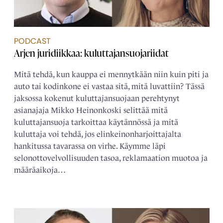
PODCAST
Arjen juridiikkaa: kuluttajansuojariidat
Mitä tehdä, kun kauppa ei mennytkään niin kuin piti ja
auto tai kodinkone ei vastaa sitä, mitä luvattiin? Tässä
jaksossa kokenut kuluttajansuojaan perehtynyt
asianajaja Mikko Heinonkoski selittää mitä
kuluttajansuoja tarkoittaa käytännössä ja mitä
kuluttaja voi tehdä, jos elinkeinonharjoittajalta
hankitussa tavarassa on virhe. Käymme läpi
selonottovelvollisuuden tasoa, reklamaation muotoa ja
määräaikoja…