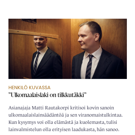
HENKILÖ KUVASSA
”Ulkomaalaislaki on tilkkutäkki”
Asianajaja Matti Rautakorpi kritisoi kovin sanoin
ulkomaalais­­lainsäädäntöä ja sen viranomais­tulkintaa.
Kun kysymys voi olla elämästä ja kuolemasta, tulisi
lain­­valmistelun olla erityisen laadukasta, hän sanoo.