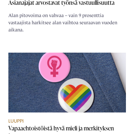
Asianajajat arvostavat työnsä vastuullisuutta
Alan pitovoima on vahvaa – vain 9 prosenttia
vastaajista harkitsee alan vaihtoa seuraavan vuoden
aikana.
LUUPPI
Vapaaehtoistöistä hyvä mieli ja merkityksen