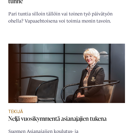
tunne
Pari tuntia silloin tällöin vai toinen työ päivätyön
ohella? Vapaaehtoisena voi toimia monin tavoin.
TEKIJÄ
Neljä ­vuosikymmentä ­asianajajien tukena
Suomen Asianajajien koulutus- ja