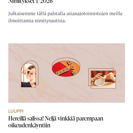
Nimitykset 1/2026
Julkaisemme tällä palstalla asianajotoimistojen meille
ilmoittamia nimitysuutisia.
LUUPPI
Hereillä salissa! Neljä vinkkiä parempaan
oikeudenkäyntiin