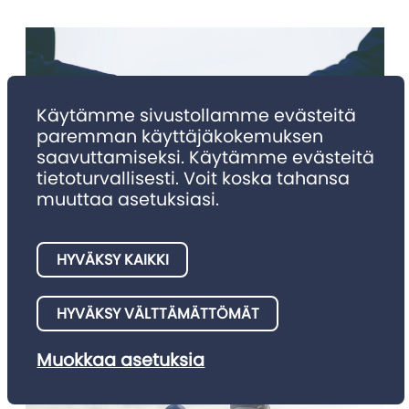
Käytämme sivustollamme evästeitä
paremman käyttäjäkokemuksen
saavuttamiseksi. Käytämme evästeitä
tietoturvallisesti. Voit koska tahansa
muuttaa asetuksiasi.
NIMITYKSET
Nimitykset 4/2025
HYVÄKSY KAIKKI
Julkaisemme tällä palstalla asianajotoimistojen meille
HYVÄKSY VÄLTTÄMÄTTÖMÄT
ilmoittamia nimitysuutisia.
Muokkaa asetuksia