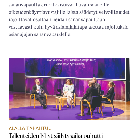
sananvapautta eri ratkaisuissa. Luvan saaneille
oikeudenkäyntiavustajille laissa säädetyt velvollisuudet
rajoittavat osaltaan heidän sananvapauttaan
vastaavasti kuin hyvä asianajajatapa asettaa rajoituksia
asianajajan sananvapaudelle.
ALALLA TAPAHTUU
Tallenteiden lyhyt säilytysaika puhutti