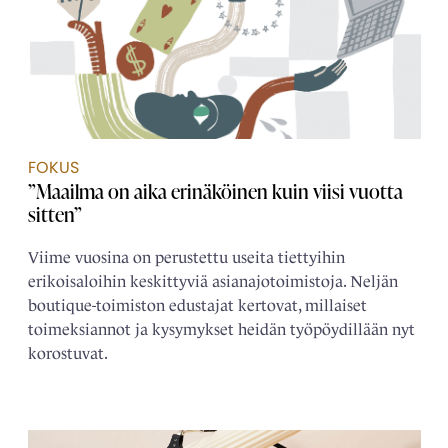
FOKUS
”Maailma on aika erinäköinen kuin viisi vuotta
sitten”
Viime vuosina on perustettu useita tiettyihin
erikoisaloihin keskittyviä asianajotoimistoja. Neljän
boutique-toimiston edustajat kertovat, millaiset
toimeksiannot ja kysymykset heidän työpöydillään nyt
korostuvat.