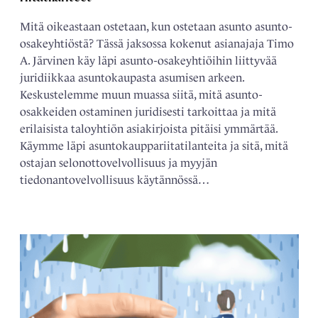
Mitä oikeastaan ostetaan, kun ostetaan asunto asunto-
osakeyhtiöstä? Tässä jaksossa kokenut asianajaja Timo
A. Järvinen käy läpi asunto-osakeyhtiöihin liittyvää
juridiikkaa asuntokaupasta asumisen arkeen.
Keskustelemme muun muassa siitä, mitä asunto-
osakkeiden ostaminen juridisesti tarkoittaa ja mitä
erilaisista taloyhtiön asiakirjoista pitäisi ymmärtää.
Käymme läpi asuntokauppariitatilanteita ja sitä, mitä
ostajan selonottovelvollisuus ja myyjän
tiedonantovelvollisuus käytännössä…