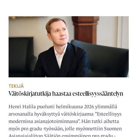
TEKIJÄ
Väitöskirjatutkija haastaa esteellisyyssääntelyn
Henri Halila puolusti helmikuussa 2026 ylimmällä
arvosanalla hyväksyttyä väitöskirjaansa ”Esteellisyys
modernissa asianajotoiminnassa”. Hän tutki aihetta
myös pro gradu -työssään, jolle myönnettiin Suomen
Asianajajaliiton Säätiön ensimmäinen pro gradu -