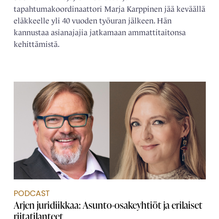
tapahtumakoordinaattori Marja Karppinen jää keväällä
eläkkeelle yli 40 vuoden työuran jälkeen. Hän
kannustaa asianajajia jatkamaan ammattitaitonsa
kehittämistä.
PODCAST
Arjen juridiikkaa: Asunto-osakeyhtiöt ja erilaiset
riitatilanteet