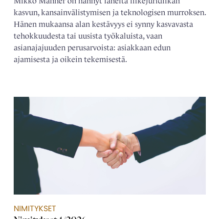
Mikko Manner on nähnyt läheltä liikejuridiikan
kasvun, kansainvälistymisen ja teknologisen murroksen.
Hänen mukaansa alan kestävyys ei synny kasvavasta
tehokkuudesta tai uusista työkaluista, vaan
asianajajuuden perusarvoista: asiakkaan edun
ajamisesta ja oikein tekemisestä.
NIMITYKSET