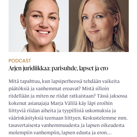
PODCAST
Arjen juridiikkaa: parisuhde, lapset ja ero
Mitä tapahtuu, kun lapsiperheessä tehdään vaikeita
päätöksiä ja vanhemmat eroavat? Mistä silloin
riidellään ja miten ne riidat ratkaistaan? Tässä jaksossa
kokenut asianajaja Marja Välilä käy läpi eroihin
liittyviä riidan aiheita ja tyypillisiä uskomuksia ja
väärinkäsityksiä teemaan liittyen. Keskustelemme mm.
tasavertaisesta vanhemmuudesta ja lapsen oikeudesta
molempiin vanhempiin, lapsen edusta ja eron…