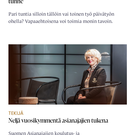
tunne
Pari tuntia silloin tällöin vai toinen työ päivätyön
ohella? Vapaaehtoisena voi toimia monin tavoin.
TEKIJÄ
Neljä ­vuosikymmentä ­asianajajien tukena
Suomen Asianajajien koulutus- ja