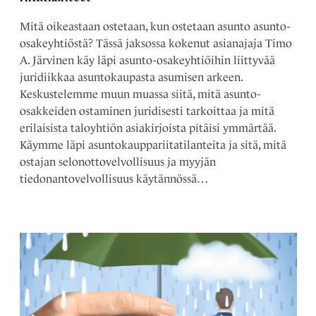
Mitä oikeastaan ostetaan, kun ostetaan asunto asunto-
osakeyhtiöstä? Tässä jaksossa kokenut asianajaja Timo
A. Järvinen käy läpi asunto-osakeyhtiöihin liittyvää
juridiikkaa asuntokaupasta asumisen arkeen.
Keskustelemme muun muassa siitä, mitä asunto-
osakkeiden ostaminen juridisesti tarkoittaa ja mitä
erilaisista taloyhtiön asiakirjoista pitäisi ymmärtää.
Käymme läpi asuntokauppariitatilanteita ja sitä, mitä
ostajan selonottovelvollisuus ja myyjän
tiedonantovelvollisuus käytännössä…