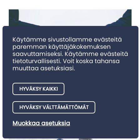
Käytämme sivustollamme evästeitä
paremman käyttäjäkokemuksen
saavuttamiseksi. Käytämme evästeitä
tietoturvallisesti. Voit koska tahansa
muuttaa asetuksiasi.
NIMITYKSET
Nimitykset 4/2025
HYVÄKSY KAIKKI
Julkaisemme tällä palstalla asianajotoimistojen meille
HYVÄKSY VÄLTTÄMÄTTÖMÄT
ilmoittamia nimitysuutisia.
Muokkaa asetuksia