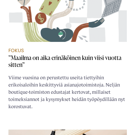
FOKUS
”Maailma on aika erinäköinen kuin viisi vuotta
sitten”
Viime vuosina on perustettu useita tiettyihin
erikoisaloihin keskittyviä asianajotoimistoja. Neljän
boutique-toimiston edustajat kertovat, millaiset
toimeksiannot ja kysymykset heidän työpöydillään nyt
korostuvat.