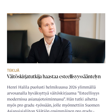
TEKIJÄ
Väitöskirjatutkija haastaa esteellisyyssääntelyn
Henri Halila puolusti helmikuussa 2026 ylimmällä
arvosanalla hyväksyttyä väitöskirjaansa ”Esteellisyys
modernissa asianajotoiminnassa”. Hän tutki aihetta
myös pro gradu -työssään, jolle myönnettiin Suomen
Asianajajaliiton Säätiön ensimmäinen pro gradu -