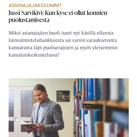
ASIANAJAJAKOLUMNIT
Jussi Sarvikivi: Kun kyse ei ollut konnien
puolustamisesta
Miksi asianajajien huoli juuri nyt käsillä olleesta
lainvalmisteluhankkeesta sai varsin varauksetonta
kannatusta läpi puoluerajojen ja myös yleisemmin
kansalaiskeskustelussa?