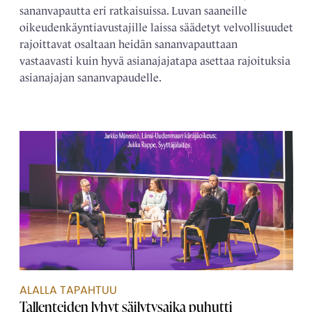
sananvapautta eri ratkaisuissa. Luvan saaneille
oikeudenkäyntiavustajille laissa säädetyt velvollisuudet
rajoittavat osaltaan heidän sananvapauttaan
vastaavasti kuin hyvä asianajajatapa asettaa rajoituksia
asianajajan sananvapaudelle.
ALALLA TAPAHTUU
Tallenteiden lyhyt säilytysaika puhutti