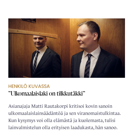
HENKILÖ KUVASSA
”Ulkomaalaislaki on tilkkutäkki”
Asianajaja Matti Rautakorpi kritisoi kovin sanoin
ulkomaalais­­lainsäädäntöä ja sen viranomais­tulkintaa.
Kun kysymys voi olla elämästä ja kuolemasta, tulisi
lain­­valmistelun olla erityisen laadukasta, hän sanoo.