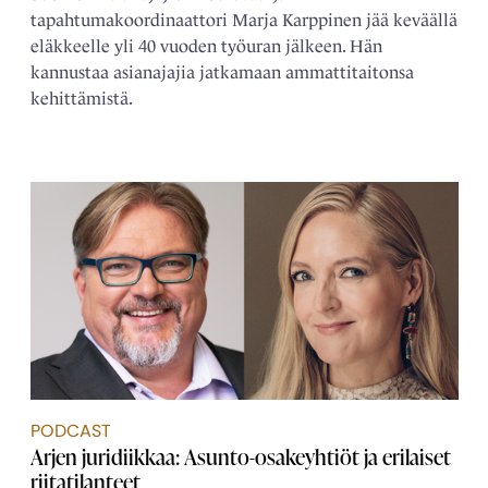
tapahtumakoordinaattori Marja Karppinen jää keväällä
eläkkeelle yli 40 vuoden työuran jälkeen. Hän
kannustaa asianajajia jatkamaan ammattitaitonsa
kehittämistä.
PODCAST
Arjen juridiikkaa: Asunto-osakeyhtiöt ja erilaiset
riitatilanteet