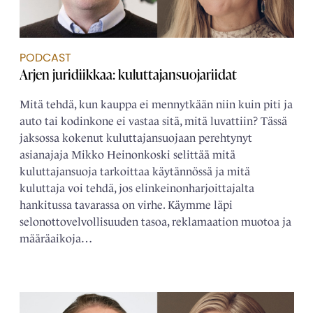
PODCAST
Arjen juridiikkaa: kuluttajansuojariidat
Mitä tehdä, kun kauppa ei mennytkään niin kuin piti ja
auto tai kodinkone ei vastaa sitä, mitä luvattiin? Tässä
jaksossa kokenut kuluttajansuojaan perehtynyt
asianajaja Mikko Heinonkoski selittää mitä
kuluttajansuoja tarkoittaa käytännössä ja mitä
kuluttaja voi tehdä, jos elinkeinonharjoittajalta
hankitussa tavarassa on virhe. Käymme läpi
selonottovelvollisuuden tasoa, reklamaation muotoa ja
määräaikoja…