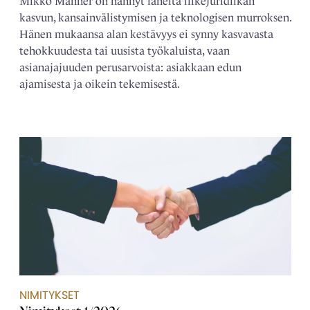
Mikko Manner on nähnyt läheltä liikejuridiikan
kasvun, kansainvälistymisen ja teknologisen murroksen.
Hänen mukaansa alan kestävyys ei synny kasvavasta
tehokkuudesta tai uusista työkaluista, vaan
asianajajuuden perusarvoista: asiakkaan edun
ajamisesta ja oikein tekemisestä.
NIMITYKSET