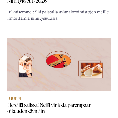
Nimitykset 1/2026
Julkaisemme tällä palstalla asianajotoimistojen meille
ilmoittamia nimitysuutisia.
LUUPPI
Hereillä salissa! Neljä vinkkiä parempaan
oikeudenkäyntiin