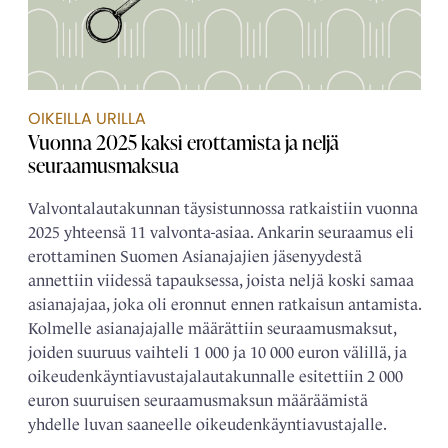
OIKEILLA URILLA
Vuonna 2025 kaksi erottamista ja neljä
seuraamusmaksua
Valvontalautakunnan täysistunnossa ratkaistiin vuonna
2025 yhteensä 11 valvonta-asiaa. Ankarin seuraamus eli
erottaminen Suomen Asianajajien jäsenyydestä
annettiin viidessä tapauksessa, joista neljä koski samaa
asianajajaa, joka oli eronnut ennen ratkaisun antamista.
Kolmelle asianajajalle määrättiin seuraamusmaksut,
joiden suuruus vaihteli 1 000 ja 10 000 euron välillä, ja
oikeudenkäyntiavustajalautakunnalle esitettiin 2 000
euron suuruisen seuraamusmaksun määräämistä
yhdelle luvan saaneelle oikeudenkäyntiavustajalle.