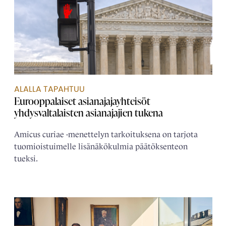
ALALLA TAPAHTUU
Eurooppalaiset asianajaja­yhteisöt
yhdysvaltalaisten asianajajien tukena
Amicus curiae -menettelyn tarkoituksena on tarjota
tuomioistuimelle lisänäkökulmia päätöksenteon
tueksi.