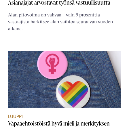
Asianajajat arvostavat työnsä vastuullisuutta
Alan pitovoima on vahvaa – vain 9 prosenttia
vastaajista harkitsee alan vaihtoa seuraavan vuoden
aikana.
LUUPPI
Vapaaehtoistöistä hyvä mieli ja merkityksen