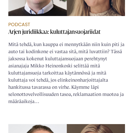
PODCAST
Arjen juridiikkaa: kuluttajansuojariidat
Mitä tehdä, kun kauppa ei mennytkään niin kuin piti ja
auto tai kodinkone ei vastaa sitä, mitä luvattiin? Tässä
jaksossa kokenut kuluttajansuojaan perehtynyt
asianajaja Mikko Heinonkoski selittää mitä
kuluttajansuoja tarkoittaa käytännössä ja mitä
kuluttaja voi tehdä, jos elinkeinonharjoittajalta
hankitussa tavarassa on virhe. Käymme läpi
selonottovelvollisuuden tasoa, reklamaation muotoa ja
määräaikoja…