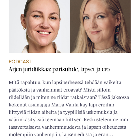
PODCAST
Arjen juridiikkaa: parisuhde, lapset ja ero
Mitä tapahtuu, kun lapsiperheessä tehdään vaikeita
päätöksiä ja vanhemmat eroavat? Mistä silloin
riidellään ja miten ne riidat ratkaistaan? Tässä jaksossa
kokenut asianajaja Marja Välilä käy läpi eroihin
liittyviä riidan aiheita ja tyypillisiä uskomuksia ja
väärinkäsityksiä teemaan liittyen. Keskustelemme mm.
tasavertaisesta vanhemmuudesta ja lapsen oikeudesta
molempiin vanhempiin, lapsen edusta ja eron…