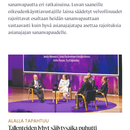
sananvapautta eri ratkaisuissa. Luvan saaneille
oikeudenkäyntiavustajille laissa säädetyt velvollisuudet
rajoittavat osaltaan heidän sananvapauttaan
vastaavasti kuin hyvä asianajajatapa asettaa rajoituksia
asianajajan sananvapaudelle.
ALALLA TAPAHTUU
Tallenteiden lyhyt säilytysaika puhutti