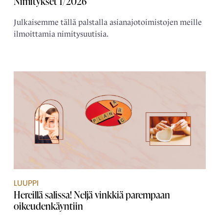
Nimitykset 1/2026
Julkaisemme tällä palstalla asianajotoimistojen meille
ilmoittamia nimitysuutisia.
LUUPPI
Hereillä salissa! Neljä vinkkiä parempaan
oikeudenkäyntiin