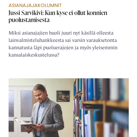
ASIANAJAJAKOLUMNIT
Jussi Sarvikivi: Kun kyse ei ollut konnien
puolustamisesta
Miksi asianajajien huoli juuri nyt käsillä olleesta
lainvalmisteluhankkeesta sai varsin varauksetonta
kannatusta läpi puoluerajojen ja myös yleisemmin
kansalaiskeskustelussa?