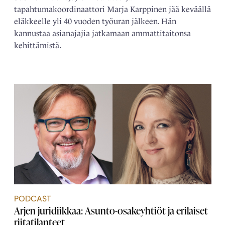
tapahtumakoordinaattori Marja Karppinen jää keväällä
eläkkeelle yli 40 vuoden työuran jälkeen. Hän
kannustaa asianajajia jatkamaan ammattitaitonsa
kehittämistä.
PODCAST
Arjen juridiikkaa: Asunto-osakeyhtiöt ja erilaiset
riitatilanteet