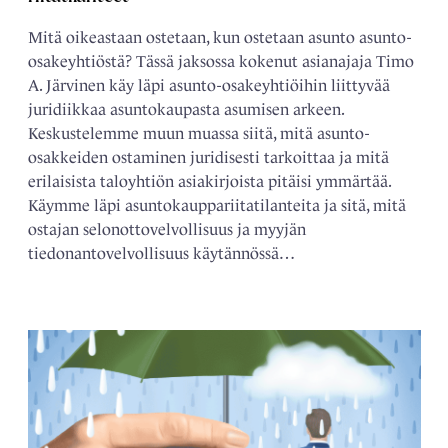
Mitä oikeastaan ostetaan, kun ostetaan asunto asunto-
osakeyhtiöstä? Tässä jaksossa kokenut asianajaja Timo
A. Järvinen käy läpi asunto-osakeyhtiöihin liittyvää
juridiikkaa asuntokaupasta asumisen arkeen.
Keskustelemme muun muassa siitä, mitä asunto-
osakkeiden ostaminen juridisesti tarkoittaa ja mitä
erilaisista taloyhtiön asiakirjoista pitäisi ymmärtää.
Käymme läpi asuntokauppariitatilanteita ja sitä, mitä
ostajan selonottovelvollisuus ja myyjän
tiedonantovelvollisuus käytännössä…