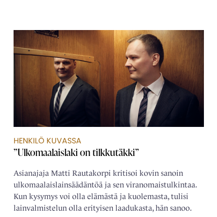
HENKILÖ KUVASSA
”Ulkomaalaislaki on tilkkutäkki”
Asianajaja Matti Rautakorpi kritisoi kovin sanoin
ulkomaalais­­lainsäädäntöä ja sen viranomais­tulkintaa.
Kun kysymys voi olla elämästä ja kuolemasta, tulisi
lain­­valmistelun olla erityisen laadukasta, hän sanoo.