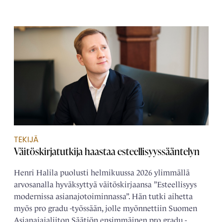
TEKIJÄ
Väitöskirjatutkija haastaa esteellisyyssääntelyn
Henri Halila puolusti helmikuussa 2026 ylimmällä
arvosanalla hyväksyttyä väitöskirjaansa ”Esteellisyys
modernissa asianajotoiminnassa”. Hän tutki aihetta
myös pro gradu -työssään, jolle myönnettiin Suomen
Asianajajaliiton Säätiön ensimmäinen pro gradu -