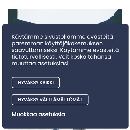
Käytämme sivustollamme evästeitä
paremman käyttäjäkokemuksen
saavuttamiseksi. Käytämme evästeitä
tietoturvallisesti. Voit koska tahansa
muuttaa asetuksiasi.
NIMITYKSET
Nimitykset 4/2025
HYVÄKSY KAIKKI
Julkaisemme tällä palstalla asianajotoimistojen meille
HYVÄKSY VÄLTTÄMÄTTÖMÄT
ilmoittamia nimitysuutisia.
Muokkaa asetuksia