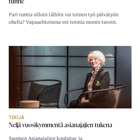
tunne
Pari tuntia silloin tällöin vai toinen työ päivätyön
ohella? Vapaaehtoisena voi toimia monin tavoin.
TEKIJÄ
Neljä ­vuosikymmentä ­asianajajien tukena
Suomen Asianajajien koulutus- ja