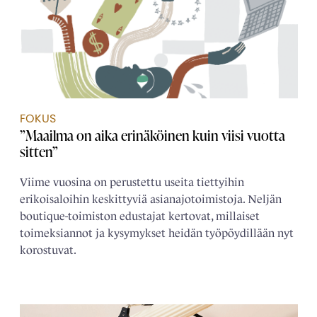
FOKUS
”Maailma on aika erinäköinen kuin viisi vuotta
sitten”
Viime vuosina on perustettu useita tiettyihin
erikoisaloihin keskittyviä asianajotoimistoja. Neljän
boutique-toimiston edustajat kertovat, millaiset
toimeksiannot ja kysymykset heidän työpöydillään nyt
korostuvat.