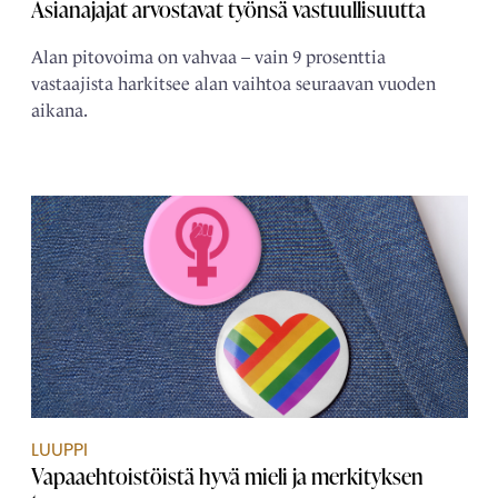
Asianajajat arvostavat työnsä vastuullisuutta
Alan pitovoima on vahvaa – vain 9 prosenttia
vastaajista harkitsee alan vaihtoa seuraavan vuoden
aikana.
LUUPPI
Vapaaehtoistöistä hyvä mieli ja merkityksen