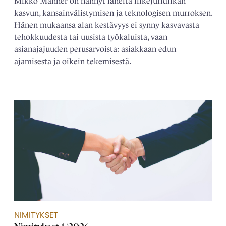
Mikko Manner on nähnyt läheltä liikejuridiikan
kasvun, kansainvälistymisen ja teknologisen murroksen.
Hänen mukaansa alan kestävyys ei synny kasvavasta
tehokkuudesta tai uusista työkaluista, vaan
asianajajuuden perusarvoista: asiakkaan edun
ajamisesta ja oikein tekemisestä.
NIMITYKSET