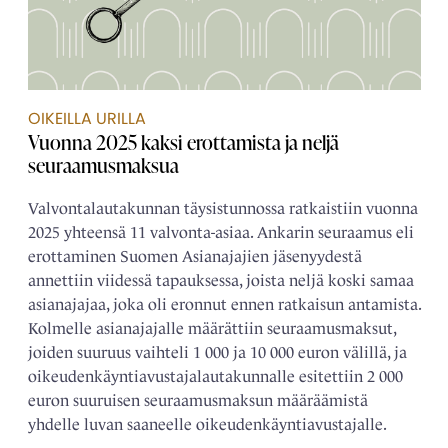
OIKEILLA URILLA
Vuonna 2025 kaksi erottamista ja neljä
seuraamusmaksua
Valvontalautakunnan täysistunnossa ratkaistiin vuonna
2025 yhteensä 11 valvonta-asiaa. Ankarin seuraamus eli
erottaminen Suomen Asianajajien jäsenyydestä
annettiin viidessä tapauksessa, joista neljä koski samaa
asianajajaa, joka oli eronnut ennen ratkaisun antamista.
Kolmelle asianajajalle määrättiin seuraamusmaksut,
joiden suuruus vaihteli 1 000 ja 10 000 euron välillä, ja
oikeudenkäyntiavustajalautakunnalle esitettiin 2 000
euron suuruisen seuraamusmaksun määräämistä
yhdelle luvan saaneelle oikeudenkäyntiavustajalle.