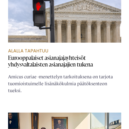
ALALLA TAPAHTUU
Eurooppalaiset asianajaja­yhteisöt
yhdysvaltalaisten asianajajien tukena
Amicus curiae -menettelyn tarkoituksena on tarjota
tuomioistuimelle lisänäkökulmia päätöksenteon
tueksi.