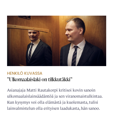
HENKILÖ KUVASSA
”Ulkomaalaislaki on tilkkutäkki”
Asianajaja Matti Rautakorpi kritisoi kovin sanoin
ulkomaalais­­lainsäädäntöä ja sen viranomais­tulkintaa.
Kun kysymys voi olla elämästä ja kuolemasta, tulisi
lain­­valmistelun olla erityisen laadukasta, hän sanoo.