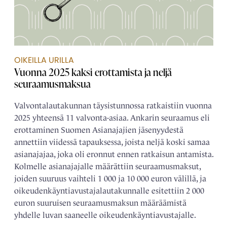
OIKEILLA URILLA
Vuonna 2025 kaksi erottamista ja neljä
seuraamusmaksua
Valvontalautakunnan täysistunnossa ratkaistiin vuonna
2025 yhteensä 11 valvonta-asiaa. Ankarin seuraamus eli
erottaminen Suomen Asianajajien jäsenyydestä
annettiin viidessä tapauksessa, joista neljä koski samaa
asianajajaa, joka oli eronnut ennen ratkaisun antamista.
Kolmelle asianajajalle määrättiin seuraamusmaksut,
joiden suuruus vaihteli 1 000 ja 10 000 euron välillä, ja
oikeudenkäyntiavustajalautakunnalle esitettiin 2 000
euron suuruisen seuraamusmaksun määräämistä
yhdelle luvan saaneelle oikeudenkäyntiavustajalle.