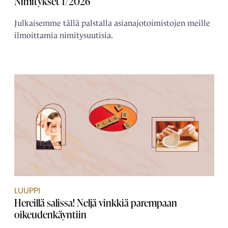
Nimitykset 1/2026
Julkaisemme tällä palstalla asianajotoimistojen meille
ilmoittamia nimitysuutisia.
LUUPPI
Hereillä salissa! Neljä vinkkiä parempaan
oikeudenkäyntiin