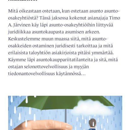
Mitä oikeastaan ostetaan, kun ostetaan asunto asunto-
osakeyhtiöstä? Tässä jaksossa kokenut asianajaja Timo
A. Järvinen käy läpi asunto-osakeyhtiöihin liittyvää
juridiikkaa asuntokaupasta asumisen arkeen.
Keskustelemme muun muassa siitä, mitä asunto-
osakkeiden ostaminen juridisesti tarkoittaa ja mitä
erilaisista taloyhtiön asiakirjoista pitäisi ymmärtää.
Käymme läpi asuntokauppariitatilanteita ja sitä, mitä
ostajan selonottovelvollisuus ja myyjän
tiedonantovelvollisuus käytännössä…