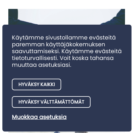
Käytämme sivustollamme evästeitä
paremman käyttäjäkokemuksen
saavuttamiseksi. Käytämme evästeitä
tietoturvallisesti. Voit koska tahansa
muuttaa asetuksiasi.
NIMITYKSET
Nimitykset 4/2025
HYVÄKSY KAIKKI
Julkaisemme tällä palstalla asianajotoimistojen meille
HYVÄKSY VÄLTTÄMÄTTÖMÄT
ilmoittamia nimitysuutisia.
Muokkaa asetuksia