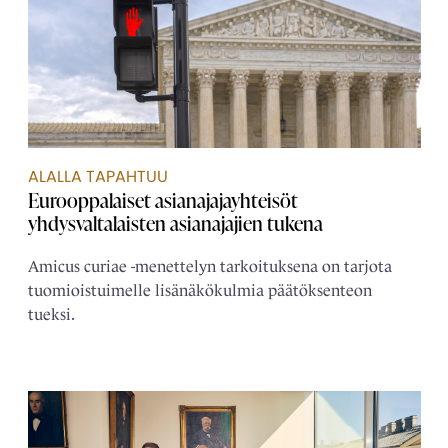
ALALLA TAPAHTUU
Eurooppalaiset asianajaja­yhteisöt
yhdysvaltalaisten asianajajien tukena
Amicus curiae -menettelyn tarkoituksena on tarjota
tuomioistuimelle lisänäkökulmia päätöksenteon
tueksi.