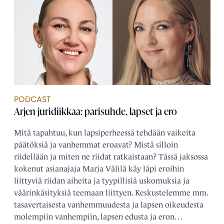
PODCAST
Arjen juridiikkaa: parisuhde, lapset ja ero
Mitä tapahtuu, kun lapsiperheessä tehdään vaikeita
päätöksiä ja vanhemmat eroavat? Mistä silloin
riidellään ja miten ne riidat ratkaistaan? Tässä jaksossa
kokenut asianajaja Marja Välilä käy läpi eroihin
liittyviä riidan aiheita ja tyypillisiä uskomuksia ja
väärinkäsityksiä teemaan liittyen. Keskustelemme mm.
tasavertaisesta vanhemmuudesta ja lapsen oikeudesta
molempiin vanhempiin, lapsen edusta ja eron…