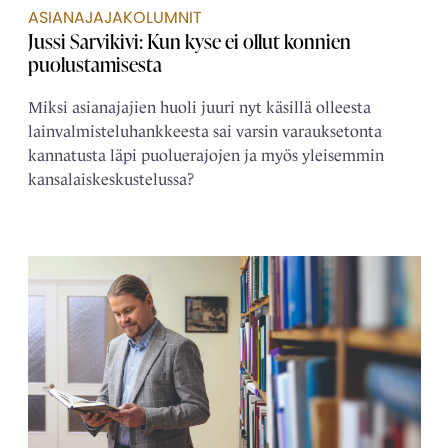
ASIANAJAJAKOLUMNIT
Jussi Sarvikivi: Kun kyse ei ollut konnien
puolustamisesta
Miksi asianajajien huoli juuri nyt käsillä olleesta
lainvalmisteluhankkeesta sai varsin varauksetonta
kannatusta läpi puoluerajojen ja myös yleisemmin
kansalaiskeskustelussa?