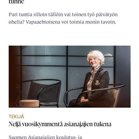
tunne
Pari tuntia silloin tällöin vai toinen työ päivätyön
ohella? Vapaaehtoisena voi toimia monin tavoin.
TEKIJÄ
Neljä ­vuosikymmentä ­asianajajien tukena
Suomen Asianajajien koulutus- ja