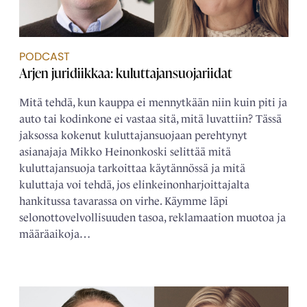
PODCAST
Arjen juridiikkaa: kuluttajansuojariidat
Mitä tehdä, kun kauppa ei mennytkään niin kuin piti ja
auto tai kodinkone ei vastaa sitä, mitä luvattiin? Tässä
jaksossa kokenut kuluttajansuojaan perehtynyt
asianajaja Mikko Heinonkoski selittää mitä
kuluttajansuoja tarkoittaa käytännössä ja mitä
kuluttaja voi tehdä, jos elinkeinonharjoittajalta
hankitussa tavarassa on virhe. Käymme läpi
selonottovelvollisuuden tasoa, reklamaation muotoa ja
määräaikoja…