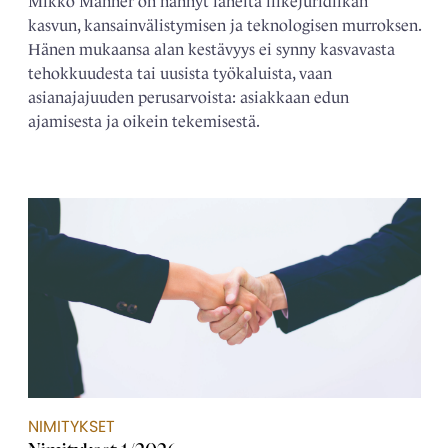
Mikko Manner on nähnyt läheltä liikejuridiikan
kasvun, kansainvälistymisen ja teknologisen murroksen.
Hänen mukaansa alan kestävyys ei synny kasvavasta
tehokkuudesta tai uusista työkaluista, vaan
asianajajuuden perusarvoista: asiakkaan edun
ajamisesta ja oikein tekemisestä.
NIMITYKSET