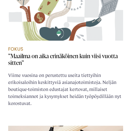
FOKUS
”Maailma on aika erinäköinen kuin viisi vuotta
sitten”
Viime vuosina on perustettu useita tiettyihin
erikoisaloihin keskittyviä asianajotoimistoja. Neljän
boutique-toimiston edustajat kertovat, millaiset
toimeksiannot ja kysymykset heidän työpöydillään nyt
korostuvat.