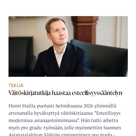
TEKIJÄ
Väitöskirjatutkija haastaa esteellisyyssääntelyn
Henri Halila puolusti helmikuussa 2026 ylimmällä
arvosanalla hyväksyttyä väitöskirjaansa ”Esteellisyys
modernissa asianajotoiminnassa”. Hän tutki aihetta
myös pro gradu -työssään, jolle myönnettiin Suomen
Asianajajaliiton Säätiön ensimmäinen pro gradu -