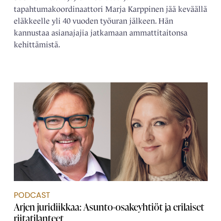
tapahtumakoordinaattori Marja Karppinen jää keväällä
eläkkeelle yli 40 vuoden työuran jälkeen. Hän
kannustaa asianajajia jatkamaan ammattitaitonsa
kehittämistä.
PODCAST
Arjen juridiikkaa: Asunto-osakeyhtiöt ja erilaiset
riitatilanteet