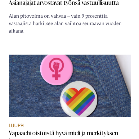
Asianajajat arvostavat työnsä vastuullisuutta
Alan pitovoima on vahvaa – vain 9 prosenttia
vastaajista harkitsee alan vaihtoa seuraavan vuoden
aikana.
LUUPPI
Vapaaehtoistöistä hyvä mieli ja merkityksen