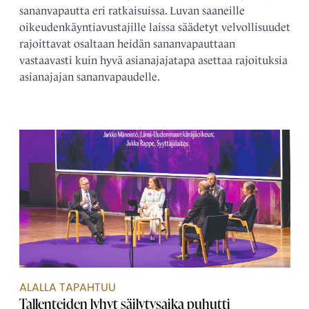
sananvapautta eri ratkaisuissa. Luvan saaneille
oikeudenkäyntiavustajille laissa säädetyt velvollisuudet
rajoittavat osaltaan heidän sananvapauttaan
vastaavasti kuin hyvä asianajajatapa asettaa rajoituksia
asianajajan sananvapaudelle.
ALALLA TAPAHTUU
Tallenteiden lyhyt säilytysaika puhutti