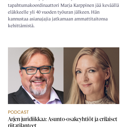
tapahtumakoordinaattori Marja Karppinen jää keväällä
eläkkeelle yli 40 vuoden työuran jälkeen. Hän
kannustaa asianajajia jatkamaan ammattitaitonsa
kehittämistä.
PODCAST
Arjen juridiikkaa: Asunto-osakeyhtiöt ja erilaiset
riitatilanteet