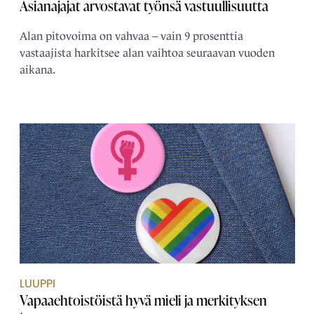
Asianajajat arvostavat työnsä vastuullisuutta
Alan pitovoima on vahvaa – vain 9 prosenttia
vastaajista harkitsee alan vaihtoa seuraavan vuoden
aikana.
LUUPPI
Vapaaehtoistöistä hyvä mieli ja merkityksen