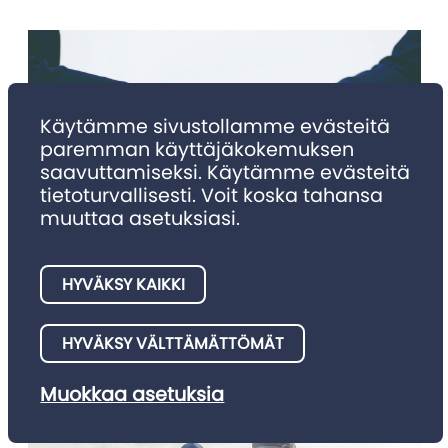
Käytämme sivustollamme evästeitä
paremman käyttäjäkokemuksen
saavuttamiseksi. Käytämme evästeitä
tietoturvallisesti. Voit koska tahansa
muuttaa asetuksiasi.
NIMITYKSET
Nimitykset 4/2025
HYVÄKSY KAIKKI
Julkaisemme tällä palstalla asianajotoimistojen meille
HYVÄKSY VÄLTTÄMÄTTÖMÄT
ilmoittamia nimitysuutisia.
Muokkaa asetuksia