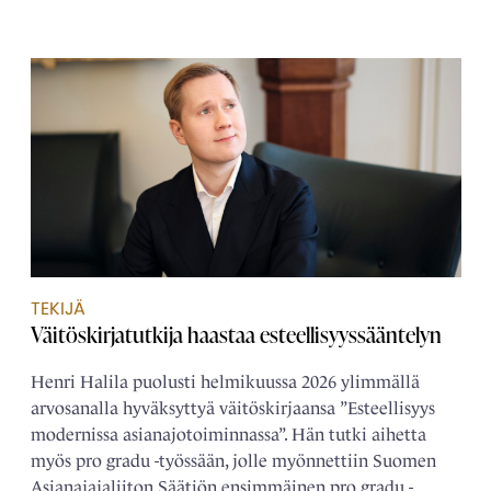
TEKIJÄ
Väitöskirjatutkija haastaa esteellisyyssääntelyn
Henri Halila puolusti helmikuussa 2026 ylimmällä
arvosanalla hyväksyttyä väitöskirjaansa ”Esteellisyys
modernissa asianajotoiminnassa”. Hän tutki aihetta
myös pro gradu -työssään, jolle myönnettiin Suomen
Asianajajaliiton Säätiön ensimmäinen pro gradu -