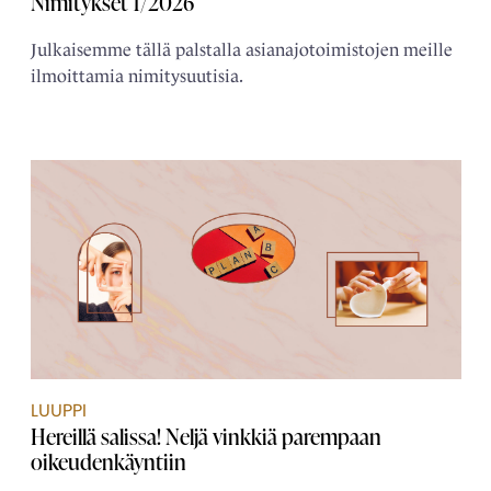
Nimitykset 1/2026
Julkaisemme tällä palstalla asianajotoimistojen meille
ilmoittamia nimitysuutisia.
LUUPPI
Hereillä salissa! Neljä vinkkiä parempaan
oikeudenkäyntiin