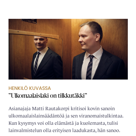
HENKILÖ KUVASSA
”Ulkomaalaislaki on tilkkutäkki”
Asianajaja Matti Rautakorpi kritisoi kovin sanoin
ulkomaalais­­lainsäädäntöä ja sen viranomais­tulkintaa.
Kun kysymys voi olla elämästä ja kuolemasta, tulisi
lain­­valmistelun olla erityisen laadukasta, hän sanoo.