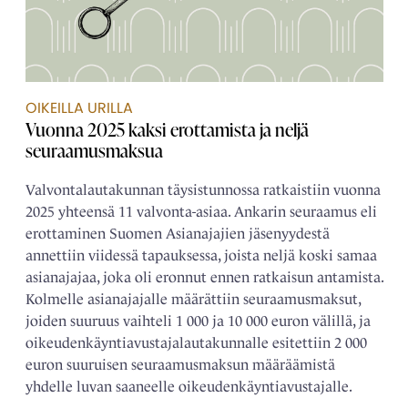
OIKEILLA URILLA
Vuonna 2025 kaksi erottamista ja neljä
seuraamusmaksua
Valvontalautakunnan täysistunnossa ratkaistiin vuonna
2025 yhteensä 11 valvonta-asiaa. Ankarin seuraamus eli
erottaminen Suomen Asianajajien jäsenyydestä
annettiin viidessä tapauksessa, joista neljä koski samaa
asianajajaa, joka oli eronnut ennen ratkaisun antamista.
Kolmelle asianajajalle määrättiin seuraamusmaksut,
joiden suuruus vaihteli 1 000 ja 10 000 euron välillä, ja
oikeudenkäyntiavustajalautakunnalle esitettiin 2 000
euron suuruisen seuraamusmaksun määräämistä
yhdelle luvan saaneelle oikeudenkäyntiavustajalle.