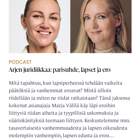
PODCAST
Arjen juridiikkaa: parisuhde, lapset ja ero
Mitä tapahtuu, kun lapsiperheessä tehdään vaikeita
päätöksiä ja vanhemmat eroavat? Mistä silloin
riidellään ja miten ne riidat ratkaistaan? Tässä jaksossa
kokenut asianajaja Marja Välilä käy läpi eroihin
liittyviä riidan aiheita ja tyypillisiä uskomuksia ja
väärinkäsityksiä teemaan liittyen. Keskustelemme mm.
tasavertaisesta vanhemmuudesta ja lapsen oikeudesta
molempiin vanhempiin, lapsen edusta ja eron…