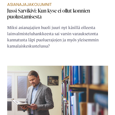
ASIANAJAJAKOLUMNIT
Jussi Sarvikivi: Kun kyse ei ollut konnien
puolustamisesta
Miksi asianajajien huoli juuri nyt käsillä olleesta
lainvalmisteluhankkeesta sai varsin varauksetonta
kannatusta läpi puoluerajojen ja myös yleisemmin
kansalaiskeskustelussa?