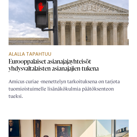
ALALLA TAPAHTUU
Eurooppalaiset asianajaja­yhteisöt
yhdysvaltalaisten asianajajien tukena
Amicus curiae -menettelyn tarkoituksena on tarjota
tuomioistuimelle lisänäkökulmia päätöksenteon
tueksi.