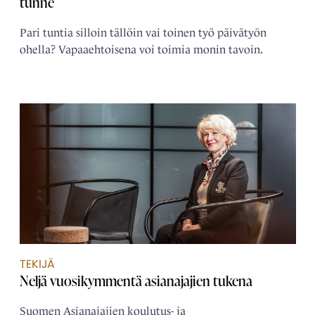
tunne
Pari tuntia silloin tällöin vai toinen työ päivätyön
ohella? Vapaaehtoisena voi toimia monin tavoin.
TEKIJÄ
Neljä ­vuosikymmentä ­asianajajien tukena
Suomen Asianajajien koulutus- ja