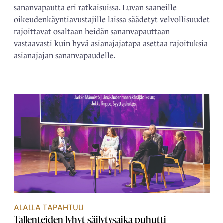
sananvapautta eri ratkaisuissa. Luvan saaneille
oikeudenkäyntiavustajille laissa säädetyt velvollisuudet
rajoittavat osaltaan heidän sananvapauttaan
vastaavasti kuin hyvä asianajajatapa asettaa rajoituksia
asianajajan sananvapaudelle.
ALALLA TAPAHTUU
Tallenteiden lyhyt säilytysaika puhutti