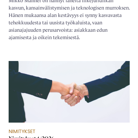
Mikko Manner on nähnyt läheltä liikejuridiikan
kasvun, kansainvälistymisen ja teknologisen murroksen.
Hänen mukaansa alan kestävyys ei synny kasvavasta
tehokkuudesta tai uusista työkaluista, vaan
asianajajuuden perusarvoista: asiakkaan edun
ajamisesta ja oikein tekemisestä.
NIMITYKSET