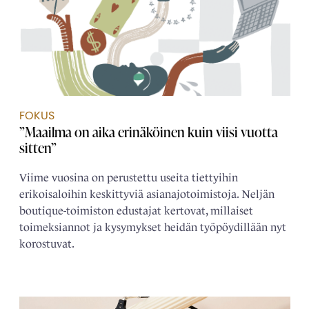
FOKUS
”Maailma on aika erinäköinen kuin viisi vuotta
sitten”
Viime vuosina on perustettu useita tiettyihin
erikoisaloihin keskittyviä asianajotoimistoja. Neljän
boutique-toimiston edustajat kertovat, millaiset
toimeksiannot ja kysymykset heidän työpöydillään nyt
korostuvat.