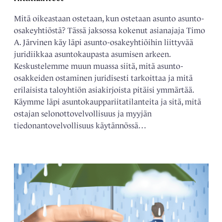
Mitä oikeastaan ostetaan, kun ostetaan asunto asunto-
osakeyhtiöstä? Tässä jaksossa kokenut asianajaja Timo
A. Järvinen käy läpi asunto-osakeyhtiöihin liittyvää
juridiikkaa asuntokaupasta asumisen arkeen.
Keskustelemme muun muassa siitä, mitä asunto-
osakkeiden ostaminen juridisesti tarkoittaa ja mitä
erilaisista taloyhtiön asiakirjoista pitäisi ymmärtää.
Käymme läpi asuntokauppariitatilanteita ja sitä, mitä
ostajan selonottovelvollisuus ja myyjän
tiedonantovelvollisuus käytännössä…