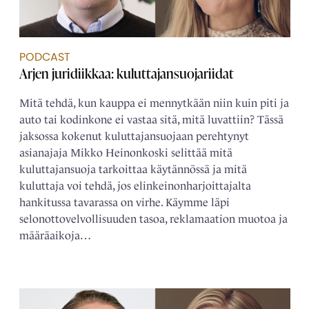
PODCAST
Arjen juridiikkaa: kuluttajansuojariidat
Mitä tehdä, kun kauppa ei mennytkään niin kuin piti ja
auto tai kodinkone ei vastaa sitä, mitä luvattiin? Tässä
jaksossa kokenut kuluttajansuojaan perehtynyt
asianajaja Mikko Heinonkoski selittää mitä
kuluttajansuoja tarkoittaa käytännössä ja mitä
kuluttaja voi tehdä, jos elinkeinonharjoittajalta
hankitussa tavarassa on virhe. Käymme läpi
selonottovelvollisuuden tasoa, reklamaation muotoa ja
määräaikoja…