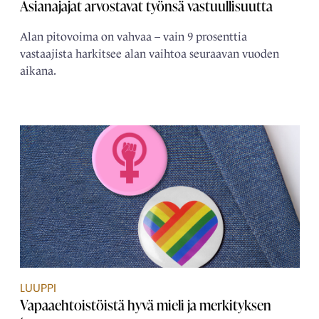
Asianajajat arvostavat työnsä vastuullisuutta
Alan pitovoima on vahvaa – vain 9 prosenttia
vastaajista harkitsee alan vaihtoa seuraavan vuoden
aikana.
LUUPPI
Vapaaehtoistöistä hyvä mieli ja merkityksen