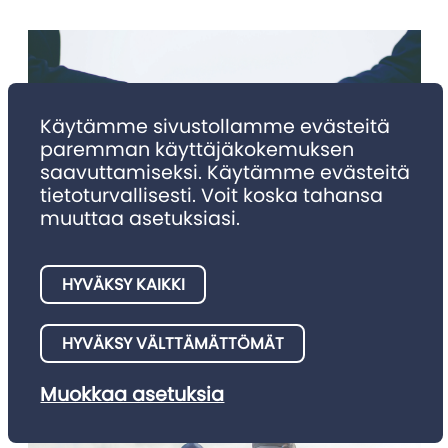
Käytämme sivustollamme evästeitä
paremman käyttäjäkokemuksen
saavuttamiseksi. Käytämme evästeitä
tietoturvallisesti. Voit koska tahansa
muuttaa asetuksiasi.
NIMITYKSET
Nimitykset 4/2025
HYVÄKSY KAIKKI
Julkaisemme tällä palstalla asianajotoimistojen meille
HYVÄKSY VÄLTTÄMÄTTÖMÄT
ilmoittamia nimitysuutisia.
Muokkaa asetuksia