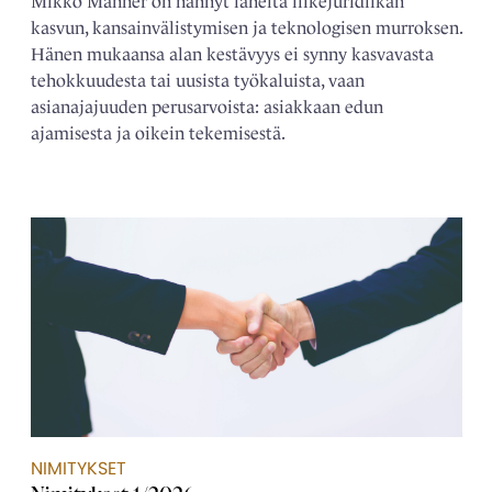
Mikko Manner on nähnyt läheltä liikejuridiikan
kasvun, kansainvälistymisen ja teknologisen murroksen.
Hänen mukaansa alan kestävyys ei synny kasvavasta
tehokkuudesta tai uusista työkaluista, vaan
asianajajuuden perusarvoista: asiakkaan edun
ajamisesta ja oikein tekemisestä.
NIMITYKSET