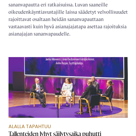
sananvapautta eri ratkaisuissa. Luvan saaneille
oikeudenkäyntiavustajille laissa säädetyt velvollisuudet
rajoittavat osaltaan heidän sananvapauttaan
vastaavasti kuin hyvä asianajajatapa asettaa rajoituksia
asianajajan sananvapaudelle.
ALALLA TAPAHTUU
Tallenteiden lyhyt säilytysaika puhutti