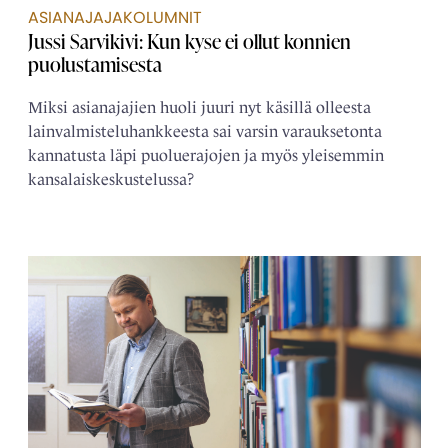
ASIANAJAJAKOLUMNIT
Jussi Sarvikivi: Kun kyse ei ollut konnien
puolustamisesta
Miksi asianajajien huoli juuri nyt käsillä olleesta
lainvalmisteluhankkeesta sai varsin varauksetonta
kannatusta läpi puoluerajojen ja myös yleisemmin
kansalaiskeskustelussa?