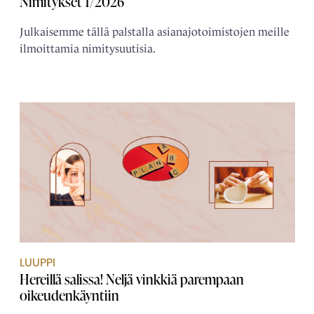
Nimitykset 1/2026
Julkaisemme tällä palstalla asianajotoimistojen meille
ilmoittamia nimitysuutisia.
LUUPPI
Hereillä salissa! Neljä vinkkiä parempaan
oikeudenkäyntiin