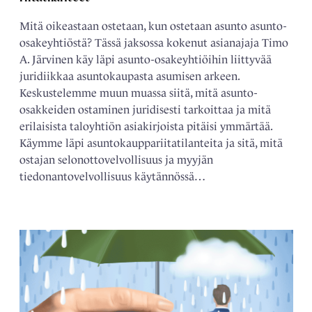
Mitä oikeastaan ostetaan, kun ostetaan asunto asunto-
osakeyhtiöstä? Tässä jaksossa kokenut asianajaja Timo
A. Järvinen käy läpi asunto-osakeyhtiöihin liittyvää
juridiikkaa asuntokaupasta asumisen arkeen.
Keskustelemme muun muassa siitä, mitä asunto-
osakkeiden ostaminen juridisesti tarkoittaa ja mitä
erilaisista taloyhtiön asiakirjoista pitäisi ymmärtää.
Käymme läpi asuntokauppariitatilanteita ja sitä, mitä
ostajan selonottovelvollisuus ja myyjän
tiedonantovelvollisuus käytännössä…