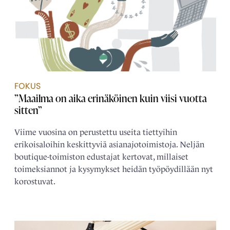
FOKUS
”Maailma on aika erinäköinen kuin viisi vuotta
sitten”
Viime vuosina on perustettu useita tiettyihin
erikoisaloihin keskittyviä asianajotoimistoja. Neljän
boutique-toimiston edustajat kertovat, millaiset
toimeksiannot ja kysymykset heidän työpöydillään nyt
korostuvat.