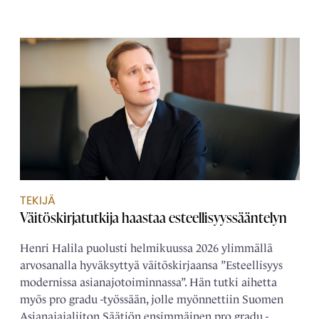
TEKIJÄ
Väitöskirjatutkija haastaa esteellisyyssääntelyn
Henri Halila puolusti helmikuussa 2026 ylimmällä
arvosanalla hyväksyttyä väitöskirjaansa ”Esteellisyys
modernissa asianajotoiminnassa”. Hän tutki aihetta
myös pro gradu -työssään, jolle myönnettiin Suomen
Asianajajaliiton Säätiön ensimmäinen pro gradu -