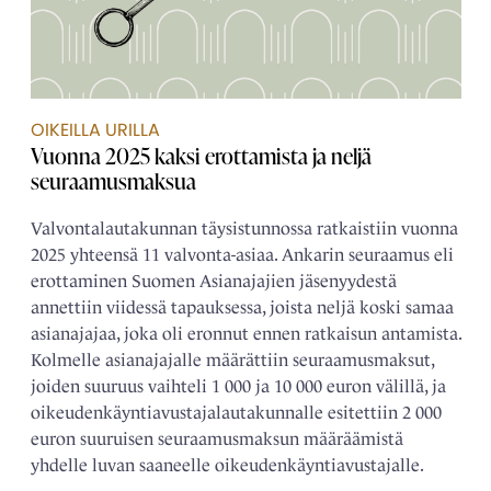
OIKEILLA URILLA
Vuonna 2025 kaksi erottamista ja neljä
seuraamusmaksua
Valvontalautakunnan täysistunnossa ratkaistiin vuonna
2025 yhteensä 11 valvonta-asiaa. Ankarin seuraamus eli
erottaminen Suomen Asianajajien jäsenyydestä
annettiin viidessä tapauksessa, joista neljä koski samaa
asianajajaa, joka oli eronnut ennen ratkaisun antamista.
Kolmelle asianajajalle määrättiin seuraamusmaksut,
joiden suuruus vaihteli 1 000 ja 10 000 euron välillä, ja
oikeudenkäyntiavustajalautakunnalle esitettiin 2 000
euron suuruisen seuraamusmaksun määräämistä
yhdelle luvan saaneelle oikeudenkäyntiavustajalle.