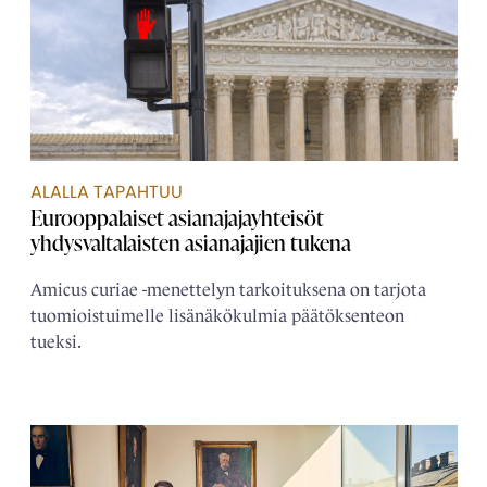
ALALLA TAPAHTUU
Eurooppalaiset asianajaja­yhteisöt
yhdysvaltalaisten asianajajien tukena
Amicus curiae -menettelyn tarkoituksena on tarjota
tuomioistuimelle lisänäkökulmia päätöksenteon
tueksi.