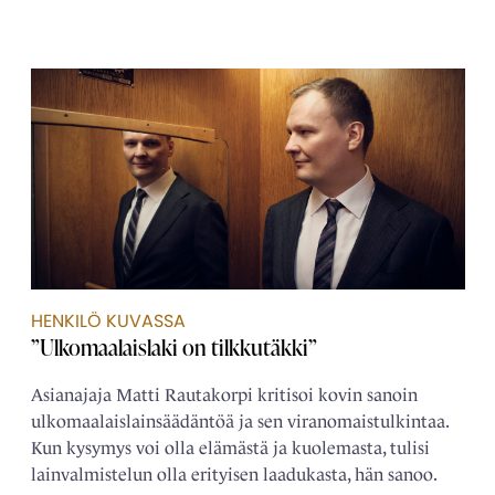
HENKILÖ KUVASSA
”Ulkomaalaislaki on tilkkutäkki”
Asianajaja Matti Rautakorpi kritisoi kovin sanoin
ulkomaalais­­lainsäädäntöä ja sen viranomais­tulkintaa.
Kun kysymys voi olla elämästä ja kuolemasta, tulisi
lain­­valmistelun olla erityisen laadukasta, hän sanoo.