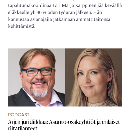
tapahtumakoordinaattori Marja Karppinen jää keväällä
eläkkeelle yli 40 vuoden työuran jälkeen. Hän
kannustaa asianajajia jatkamaan ammattitaitonsa
kehittämistä.
PODCAST
Arjen juridiikkaa: Asunto-osakeyhtiöt ja erilaiset
riitatilanteet