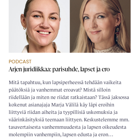
PODCAST
Arjen juridiikkaa: parisuhde, lapset ja ero
Mitä tapahtuu, kun lapsiperheessä tehdään vaikeita
päätöksiä ja vanhemmat eroavat? Mistä silloin
riidellään ja miten ne riidat ratkaistaan? Tässä jaksossa
kokenut asianajaja Marja Välilä käy läpi eroihin
liittyviä riidan aiheita ja tyypillisiä uskomuksia ja
väärinkäsityksiä teemaan liittyen. Keskustelemme mm.
tasavertaisesta vanhemmuudesta ja lapsen oikeudesta
molempiin vanhempiin, lapsen edusta ja eron…