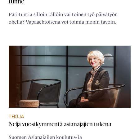
tunne
Pari tuntia silloin tällöin vai toinen työ päivätyön
ohella? Vapaaehtoisena voi toimia monin tavoin.
TEKIJÄ
Neljä ­vuosikymmentä ­asianajajien tukena
Suomen Asianajajien koulutus- ja