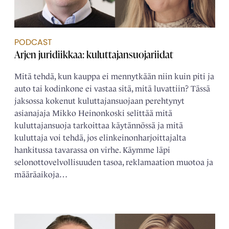
PODCAST
Arjen juridiikkaa: kuluttajansuojariidat
Mitä tehdä, kun kauppa ei mennytkään niin kuin piti ja
auto tai kodinkone ei vastaa sitä, mitä luvattiin? Tässä
jaksossa kokenut kuluttajansuojaan perehtynyt
asianajaja Mikko Heinonkoski selittää mitä
kuluttajansuoja tarkoittaa käytännössä ja mitä
kuluttaja voi tehdä, jos elinkeinonharjoittajalta
hankitussa tavarassa on virhe. Käymme läpi
selonottovelvollisuuden tasoa, reklamaation muotoa ja
määräaikoja…