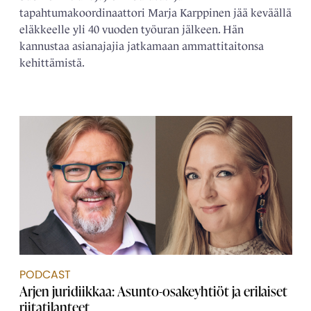
tapahtumakoordinaattori Marja Karppinen jää keväällä
eläkkeelle yli 40 vuoden työuran jälkeen. Hän
kannustaa asianajajia jatkamaan ammattitaitonsa
kehittämistä.
PODCAST
Arjen juridiikkaa: Asunto-osakeyhtiöt ja erilaiset
riitatilanteet