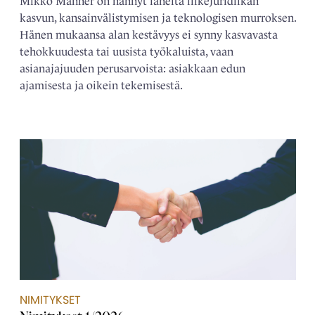
Mikko Manner on nähnyt läheltä liikejuridiikan
kasvun, kansainvälistymisen ja teknologisen murroksen.
Hänen mukaansa alan kestävyys ei synny kasvavasta
tehokkuudesta tai uusista työkaluista, vaan
asianajajuuden perusarvoista: asiakkaan edun
ajamisesta ja oikein tekemisestä.
NIMITYKSET