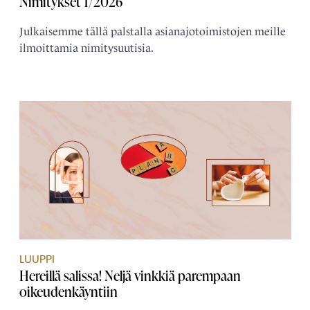
Nimitykset 1/2026
Julkaisemme tällä palstalla asianajotoimistojen meille
ilmoittamia nimitysuutisia.
LUUPPI
Hereillä salissa! Neljä vinkkiä parempaan
oikeudenkäyntiin