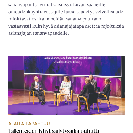
sananvapautta eri ratkaisuissa. Luvan saaneille
oikeudenkäyntiavustajille laissa säädetyt velvollisuudet
rajoittavat osaltaan heidän sananvapauttaan
vastaavasti kuin hyvä asianajajatapa asettaa rajoituksia
asianajajan sananvapaudelle.
ALALLA TAPAHTUU
Tallenteiden lyhyt säilytysaika puhutti