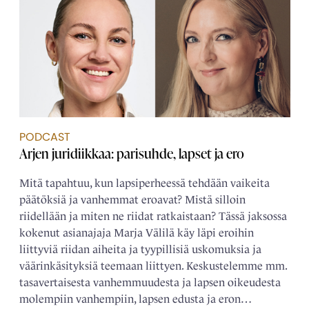
PODCAST
Arjen juridiikkaa: parisuhde, lapset ja ero
Mitä tapahtuu, kun lapsiperheessä tehdään vaikeita
päätöksiä ja vanhemmat eroavat? Mistä silloin
riidellään ja miten ne riidat ratkaistaan? Tässä jaksossa
kokenut asianajaja Marja Välilä käy läpi eroihin
liittyviä riidan aiheita ja tyypillisiä uskomuksia ja
väärinkäsityksiä teemaan liittyen. Keskustelemme mm.
tasavertaisesta vanhemmuudesta ja lapsen oikeudesta
molempiin vanhempiin, lapsen edusta ja eron…