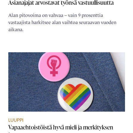
Asianajajat arvostavat työnsä vastuullisuutta
Alan pitovoima on vahvaa – vain 9 prosenttia
vastaajista harkitsee alan vaihtoa seuraavan vuoden
aikana.
LUUPPI
Vapaaehtoistöistä hyvä mieli ja merkityksen