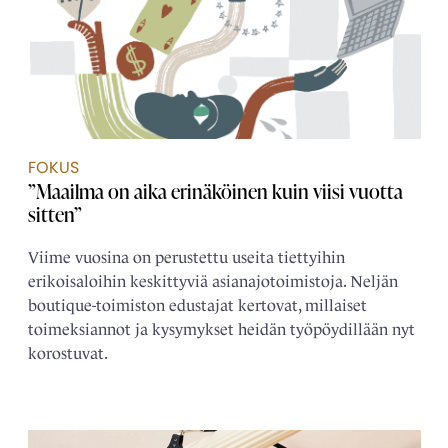
FOKUS
”Maailma on aika erinäköinen kuin viisi vuotta
sitten”
Viime vuosina on perustettu useita tiettyihin
erikoisaloihin keskittyviä asianajotoimistoja. Neljän
boutique-toimiston edustajat kertovat, millaiset
toimeksiannot ja kysymykset heidän työpöydillään nyt
korostuvat.