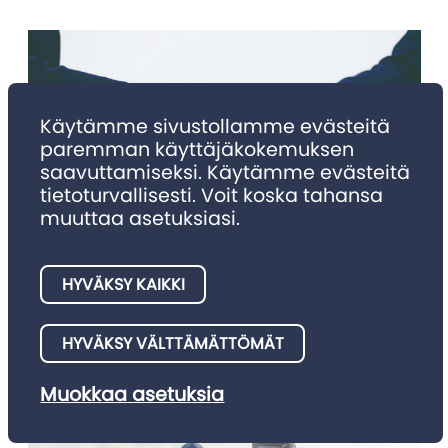
Käytämme sivustollamme evästeitä
paremman käyttäjäkokemuksen
saavuttamiseksi. Käytämme evästeitä
tietoturvallisesti. Voit koska tahansa
muuttaa asetuksiasi.
NIMITYKSET
Nimitykset 4/2025
HYVÄKSY KAIKKI
Julkaisemme tällä palstalla asianajotoimistojen meille
HYVÄKSY VÄLTTÄMÄTTÖMÄT
ilmoittamia nimitysuutisia.
Muokkaa asetuksia