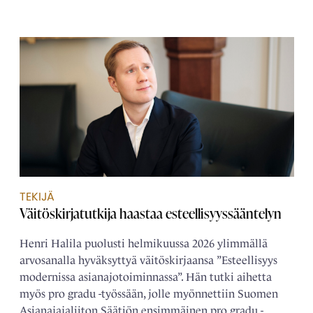
TEKIJÄ
Väitöskirjatutkija haastaa esteellisyyssääntelyn
Henri Halila puolusti helmikuussa 2026 ylimmällä
arvosanalla hyväksyttyä väitöskirjaansa ”Esteellisyys
modernissa asianajotoiminnassa”. Hän tutki aihetta
myös pro gradu -työssään, jolle myönnettiin Suomen
Asianajajaliiton Säätiön ensimmäinen pro gradu -