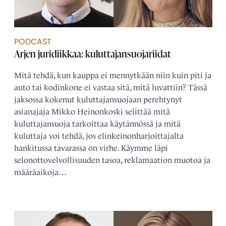
PODCAST
Arjen juridiikkaa: kuluttajansuojariidat
Mitä tehdä, kun kauppa ei mennytkään niin kuin piti ja
auto tai kodinkone ei vastaa sitä, mitä luvattiin? Tässä
jaksossa kokenut kuluttajansuojaan perehtynyt
asianajaja Mikko Heinonkoski selittää mitä
kuluttajansuoja tarkoittaa käytännössä ja mitä
kuluttaja voi tehdä, jos elinkeinonharjoittajalta
hankitussa tavarassa on virhe. Käymme läpi
selonottovelvollisuuden tasoa, reklamaation muotoa ja
määräaikoja…