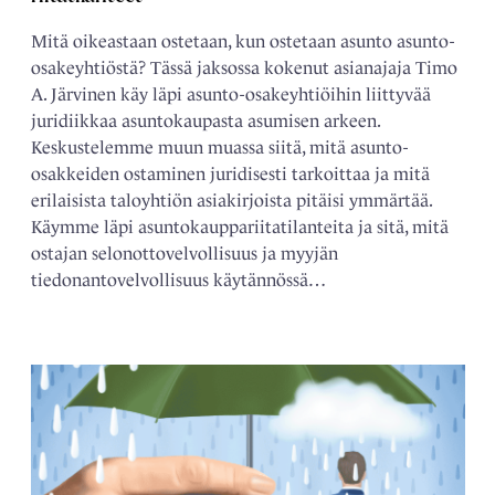
Mitä oikeastaan ostetaan, kun ostetaan asunto asunto-
osakeyhtiöstä? Tässä jaksossa kokenut asianajaja Timo
A. Järvinen käy läpi asunto-osakeyhtiöihin liittyvää
juridiikkaa asuntokaupasta asumisen arkeen.
Keskustelemme muun muassa siitä, mitä asunto-
osakkeiden ostaminen juridisesti tarkoittaa ja mitä
erilaisista taloyhtiön asiakirjoista pitäisi ymmärtää.
Käymme läpi asuntokauppariitatilanteita ja sitä, mitä
ostajan selonottovelvollisuus ja myyjän
tiedonantovelvollisuus käytännössä…