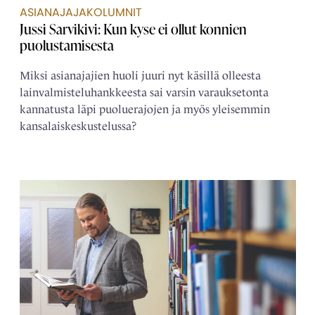
ASIANAJAJAKOLUMNIT
Jussi Sarvikivi: Kun kyse ei ollut konnien
puolustamisesta
Miksi asianajajien huoli juuri nyt käsillä olleesta
lainvalmisteluhankkeesta sai varsin varauksetonta
kannatusta läpi puoluerajojen ja myös yleisemmin
kansalaiskeskustelussa?