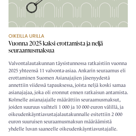
OIKEILLA URILLA
Vuonna 2025 kaksi erottamista ja neljä
seuraamusmaksua
Valvontalautakunnan täysistunnossa ratkaistiin vuonna
2025 yhteensä 11 valvonta-asiaa. Ankarin seuraamus eli
erottaminen Suomen Asianajajien jäsenyydestä
annettiin viidessä tapauksessa, joista neljä koski samaa
asianajajaa, joka oli eronnut ennen ratkaisun antamista.
Kolmelle asianajajalle määrättiin seuraamusmaksut,
joiden suuruus vaihteli 1 000 ja 10 000 euron välillä, ja
oikeudenkäyntiavustajalautakunnalle esitettiin 2 000
euron suuruisen seuraamusmaksun määräämistä
yhdelle luvan saaneelle oikeudenkäyntiavustajalle.