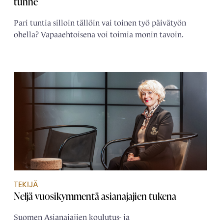
tunne
Pari tuntia silloin tällöin vai toinen työ päivätyön
ohella? Vapaaehtoisena voi toimia monin tavoin.
TEKIJÄ
Neljä ­vuosikymmentä ­asianajajien tukena
Suomen Asianajajien koulutus- ja