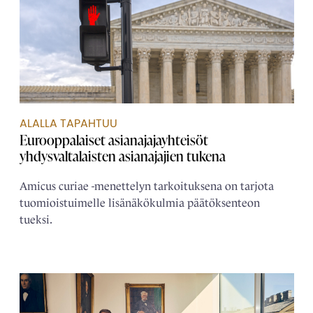
ALALLA TAPAHTUU
Eurooppalaiset asianajaja­yhteisöt
yhdysvaltalaisten asianajajien tukena
Amicus curiae -menettelyn tarkoituksena on tarjota
tuomioistuimelle lisänäkökulmia päätöksenteon
tueksi.