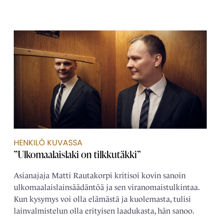
HENKILÖ KUVASSA
”Ulkomaalaislaki on tilkkutäkki”
Asianajaja Matti Rautakorpi kritisoi kovin sanoin
ulkomaalais­­lainsäädäntöä ja sen viranomais­tulkintaa.
Kun kysymys voi olla elämästä ja kuolemasta, tulisi
lain­­valmistelun olla erityisen laadukasta, hän sanoo.