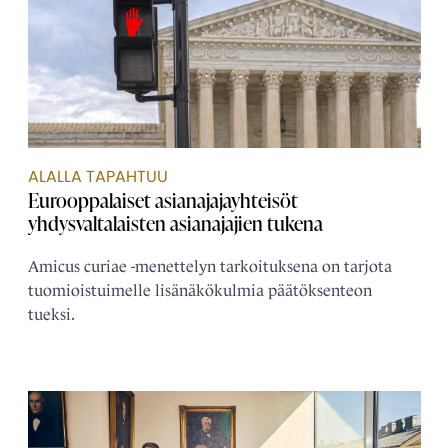
ALALLA TAPAHTUU
Eurooppalaiset asianajaja­yhteisöt
yhdysvaltalaisten asianajajien tukena
Amicus curiae -menettelyn tarkoituksena on tarjota
tuomioistuimelle lisänäkökulmia päätöksenteon
tueksi.