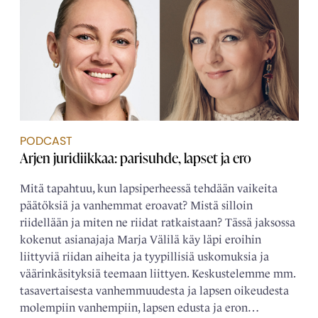
PODCAST
Arjen juridiikkaa: parisuhde, lapset ja ero
Mitä tapahtuu, kun lapsiperheessä tehdään vaikeita
päätöksiä ja vanhemmat eroavat? Mistä silloin
riidellään ja miten ne riidat ratkaistaan? Tässä jaksossa
kokenut asianajaja Marja Välilä käy läpi eroihin
liittyviä riidan aiheita ja tyypillisiä uskomuksia ja
väärinkäsityksiä teemaan liittyen. Keskustelemme mm.
tasavertaisesta vanhemmuudesta ja lapsen oikeudesta
molempiin vanhempiin, lapsen edusta ja eron…