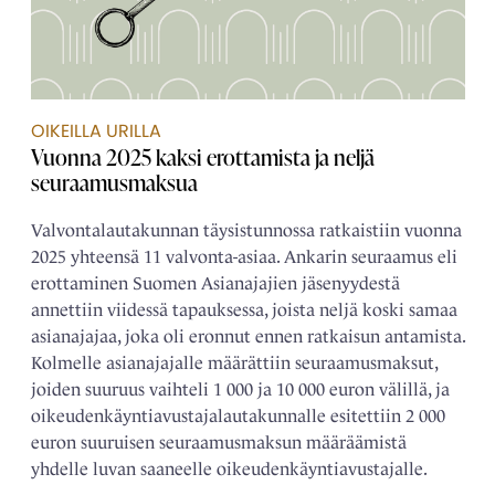
OIKEILLA URILLA
Vuonna 2025 kaksi erottamista ja neljä
seuraamusmaksua
Valvontalautakunnan täysistunnossa ratkaistiin vuonna
2025 yhteensä 11 valvonta-asiaa. Ankarin seuraamus eli
erottaminen Suomen Asianajajien jäsenyydestä
annettiin viidessä tapauksessa, joista neljä koski samaa
asianajajaa, joka oli eronnut ennen ratkaisun antamista.
Kolmelle asianajajalle määrättiin seuraamusmaksut,
joiden suuruus vaihteli 1 000 ja 10 000 euron välillä, ja
oikeudenkäyntiavustajalautakunnalle esitettiin 2 000
euron suuruisen seuraamusmaksun määräämistä
yhdelle luvan saaneelle oikeudenkäyntiavustajalle.