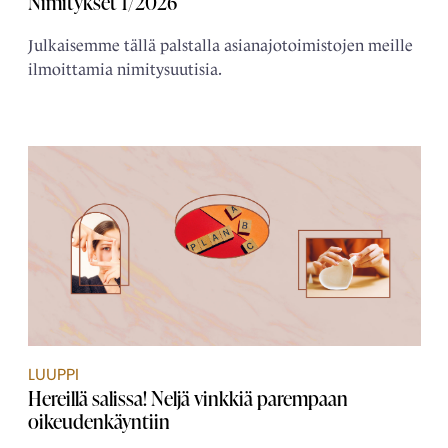
Nimitykset 1/2026
Julkaisemme tällä palstalla asianajotoimistojen meille
ilmoittamia nimitysuutisia.
LUUPPI
Hereillä salissa! Neljä vinkkiä parempaan
oikeudenkäyntiin