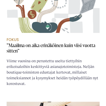
FOKUS
”Maailma on aika erinäköinen kuin viisi vuotta
sitten”
Viime vuosina on perustettu useita tiettyihin
erikoisaloihin keskittyviä asianajotoimistoja. Neljän
boutique-toimiston edustajat kertovat, millaiset
toimeksiannot ja kysymykset heidän työpöydillään nyt
korostuvat.