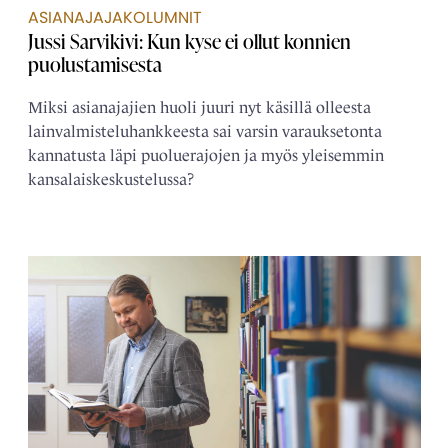
ASIANAJAJAKOLUMNIT
Jussi Sarvikivi: Kun kyse ei ollut konnien
puolustamisesta
Miksi asianajajien huoli juuri nyt käsillä olleesta
lainvalmisteluhankkeesta sai varsin varauksetonta
kannatusta läpi puoluerajojen ja myös yleisemmin
kansalaiskeskustelussa?