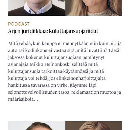
PODCAST
Arjen juridiikkaa: kuluttajansuojariidat
Mitä tehdä, kun kauppa ei mennytkään niin kuin piti ja
auto tai kodinkone ei vastaa sitä, mitä luvattiin? Tässä
jaksossa kokenut kuluttajansuojaan perehtynyt
asianajaja Mikko Heinonkoski selittää mitä
kuluttajansuoja tarkoittaa käytännössä ja mitä
kuluttaja voi tehdä, jos elinkeinonharjoittajalta
hankitussa tavarassa on virhe. Käymme läpi
selonottovelvollisuuden tasoa, reklamaation muotoa ja
määräaikoja…