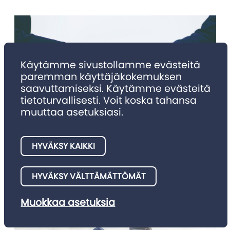
Käytämme sivustollamme evästeitä
paremman käyttäjäkokemuksen
saavuttamiseksi. Käytämme evästeitä
tietoturvallisesti. Voit koska tahansa
muuttaa asetuksiasi.
NIMITYKSET
Nimitykset 4/2025
HYVÄKSY KAIKKI
Julkaisemme tällä palstalla asianajotoimistojen meille
HYVÄKSY VÄLTTÄMÄTTÖMÄT
ilmoittamia nimitysuutisia.
Muokkaa asetuksia