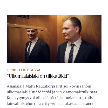
HENKILÖ KUVASSA
”Ulkomaalaislaki on tilkkutäkki”
Asianajaja Matti Rautakorpi kritisoi kovin sanoin
ulkomaalais­­lainsäädäntöä ja sen viranomais­tulkintaa.
Kun kysymys voi olla elämästä ja kuolemasta, tulisi
lain­­valmistelun olla erityisen laadukasta, hän sanoo.