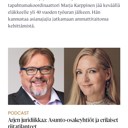
tapahtumakoordinaattori Marja Karppinen jää keväällä
eläkkeelle yli 40 vuoden työuran jälkeen. Hän
kannustaa asianajajia jatkamaan ammattitaitonsa
kehittämistä.
PODCAST
Arjen juridiikkaa: Asunto-osakeyhtiöt ja erilaiset
riitatilanteet