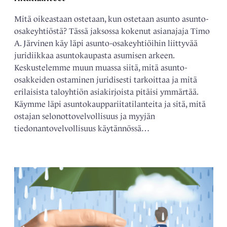
Mitä oikeastaan ostetaan, kun ostetaan asunto asunto-
osakeyhtiöstä? Tässä jaksossa kokenut asianajaja Timo
A. Järvinen käy läpi asunto-osakeyhtiöihin liittyvää
juridiikkaa asuntokaupasta asumisen arkeen.
Keskustelemme muun muassa siitä, mitä asunto-
osakkeiden ostaminen juridisesti tarkoittaa ja mitä
erilaisista taloyhtiön asiakirjoista pitäisi ymmärtää.
Käymme läpi asuntokauppariitatilanteita ja sitä, mitä
ostajan selonottovelvollisuus ja myyjän
tiedonantovelvollisuus käytännössä…