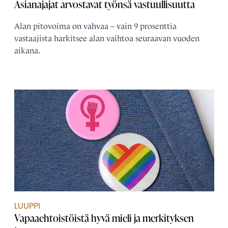
Asianajajat arvostavat työnsä vastuullisuutta
Alan pitovoima on vahvaa – vain 9 prosenttia
vastaajista harkitsee alan vaihtoa seuraavan vuoden
aikana.
LUUPPI
Vapaaehtoistöistä hyvä mieli ja merkityksen