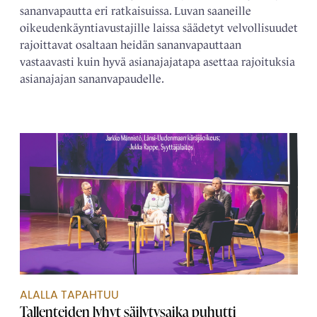
sananvapautta eri ratkaisuissa. Luvan saaneille
oikeudenkäyntiavustajille laissa säädetyt velvollisuudet
rajoittavat osaltaan heidän sananvapauttaan
vastaavasti kuin hyvä asianajajatapa asettaa rajoituksia
asianajajan sananvapaudelle.
ALALLA TAPAHTUU
Tallenteiden lyhyt säilytysaika puhutti