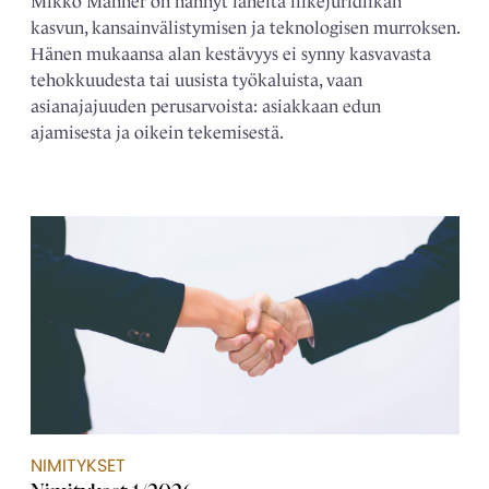
Mikko Manner on nähnyt läheltä liikejuridiikan
kasvun, kansainvälistymisen ja teknologisen murroksen.
Hänen mukaansa alan kestävyys ei synny kasvavasta
tehokkuudesta tai uusista työkaluista, vaan
asianajajuuden perusarvoista: asiakkaan edun
ajamisesta ja oikein tekemisestä.
NIMITYKSET