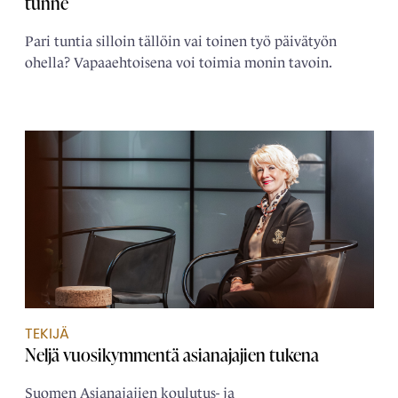
tunne
Pari tuntia silloin tällöin vai toinen työ päivätyön
ohella? Vapaaehtoisena voi toimia monin tavoin.
TEKIJÄ
Neljä ­vuosikymmentä ­asianajajien tukena
Suomen Asianajajien koulutus- ja