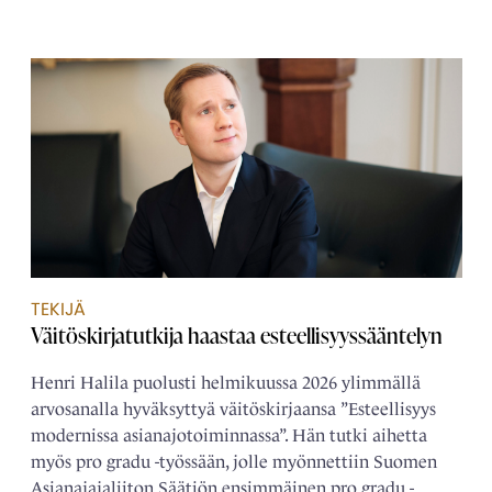
TEKIJÄ
Väitöskirjatutkija haastaa esteellisyyssääntelyn
Henri Halila puolusti helmikuussa 2026 ylimmällä
arvosanalla hyväksyttyä väitöskirjaansa ”Esteellisyys
modernissa asianajotoiminnassa”. Hän tutki aihetta
myös pro gradu -työssään, jolle myönnettiin Suomen
Asianajajaliiton Säätiön ensimmäinen pro gradu -