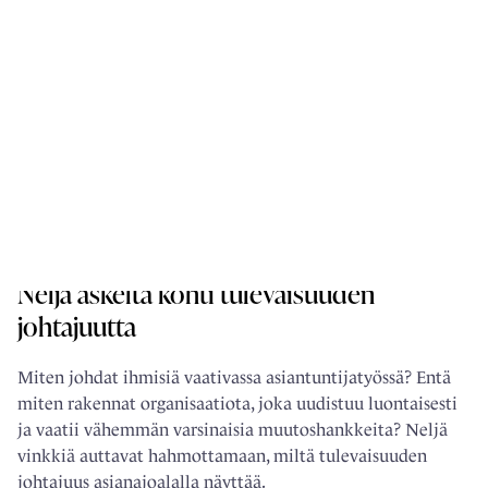
LUUPPI
Neljä askelta kohti tulevaisuuden
johtajuutta
Miten johdat ihmisiä vaativassa asiantuntijatyössä? Entä
miten rakennat organisaatiota, joka uudistuu luontaisesti
ja vaatii vähemmän varsinaisia muutoshankkeita? Neljä
vinkkiä auttavat hahmottamaan, miltä tulevaisuuden
johtajuus asianajoalalla näyttää.