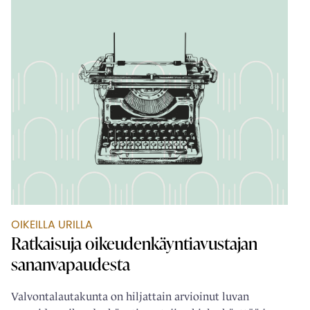
OIKEILLA URILLA
Ratkaisuja oikeudenkäyntiavustajan
sananvapaudesta
Valvontalautakunta on hiljattain arvioinut luvan
saaneiden oikeudenkäyntiavustajien kielenkäyttöä ja