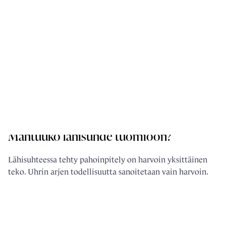
ASIANAJAJAKOLUMNIT
Mahtuuko lähisuhde tuomioon?
Lähisuhteessa tehty pahoinpitely on harvoin yksittäinen
teko. Uhrin arjen todellisuutta sanoitetaan vain harvoin.