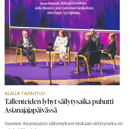
ALALLA TAPAHTUU
Tallenteiden lyhyt säilytysaika puhutti
Asianajajapäivässä
Suomen Asianajajien näkemyksen mukaan säilytysaika on
selvästi liian lyhyt.