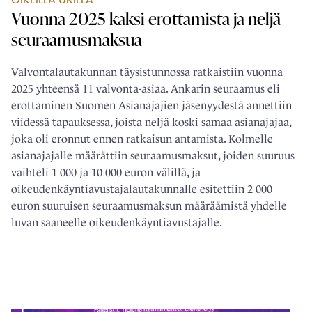
Vuonna 2025 kaksi erottamista ja neljä
seuraamusmaksua
Valvontalautakunnan täysistunnossa ratkaistiin vuonna
2025 yhteensä 11 valvonta-asiaa. Ankarin seuraamus eli
erottaminen Suomen Asianajajien jäsenyydestä annettiin
viidessä tapauksessa, joista neljä koski samaa asianajajaa,
joka oli eronnut ennen ratkaisun antamista. Kolmelle
asianajajalle määrättiin seuraamusmaksut, joiden suuruus
vaihteli 1 000 ja 10 000 euron välillä, ja
oikeudenkäyntiavustajalautakunnalle esitettiin 2 000
euron suuruisen seuraamusmaksun määräämistä yhdelle
luvan saaneelle oikeudenkäyntiavustajalle.