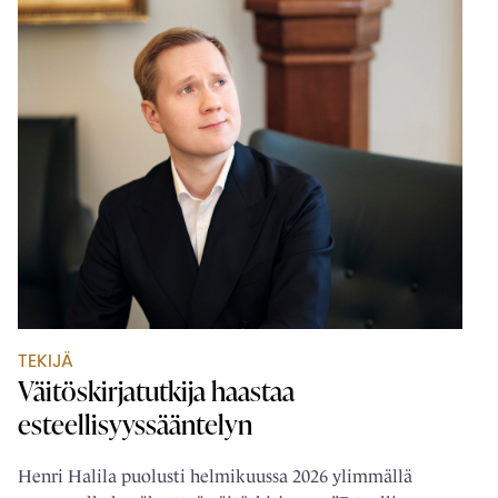
TEKIJÄ
Väitöskirjatutkija haastaa
esteellisyyssääntelyn
Henri Halila puolusti helmikuussa 2026 ylimmällä
arvosanalla hyväksyttyä väitöskirjaansa ”Esteellisyys